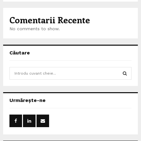
Comentarii Recente
No comments to show.
Căutare
S
e
a
S
r
c
E
Urmărește-ne
h
f
A
o
r
R
:
C