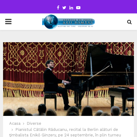
Facebook
Twitter
Linkedin
Youtube
PRIMARY
MENU
Acasa
Diverse
Pianistul Cătălin Răducanu, recital la Berlin alături de
ţimbalista Enikő Ginzery, pe 24 septembrie, în plin turneu