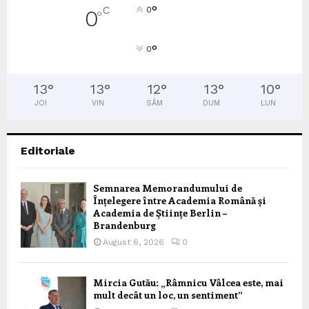
°
C
0
0
°
°
0
13
°
13
°
12
°
13
°
10
°
JOI
VIN
SÂM
DUM
LUN
Editoriale
Semnarea Memorandumului de
Înțelegere între Academia Română și
Academia de Științe Berlin –
Brandenburg
August 6, 2026
0
Mircia Gutău: „Râmnicu Vâlcea este, mai
mult decât un loc, un sentiment”