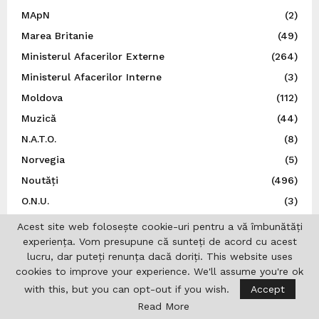
MApN
(2)
Marea Britanie
(49)
Ministerul Afacerilor Externe
(264)
Ministerul Afacerilor Interne
(3)
Moldova
(112)
Muzică
(44)
N.A.T.O.
(8)
Norvegia
(5)
Noutăți
(496)
O.N.U.
(3)
Olimpiade
(1)
Acest site web folosește cookie-uri pentru a vă îmbunătăți
experiența. Vom presupune că sunteți de acord cu acest
Opinii
(9)
lucru, dar puteți renunța dacă doriți. This website uses
Patronatul European al Femeilor de Afaceri
(1)
cookies to improve your experience. We'll assume you're ok
Personalități
(1)
with this, but you can opt-out if you wish.
Accept
Politică
(6)
Read More