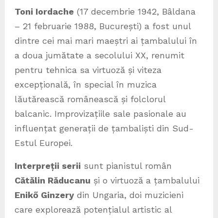
Toni Iordache
(17 decembrie 1942, Bâldana
– 21 februarie 1988, București) a fost unul
dintre cei mai mari maeștri ai țambalului în
a doua jumătate a secolului XX, renumit
pentru tehnica sa virtuoză și viteza
excepțională, în special în muzica
lăutărească românească și folclorul
balcanic. Improvizațiile sale pasionale au
influențat generații de țambaliști din Sud-
Estul Europei.
Interpreții serii
sunt pianistul român
Cătălin Răducanu
și o virtuoză a țambalului
Enikő Ginzery
din Ungaria, doi muzicieni
care explorează potențialul artistic al