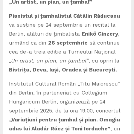
„Un artist, un pian, un țambal”
Pianistul și țambalistul Cătălin Răducanu
va susține pe 24 septembrie un recital la
Berlin, alături de ţimbalista
Enikő Ginzery
,
urmând ca din
26 septembrie
să continue
cea de-a treia ediție a Turneului Național
„Un artist, un pian, un țambal”
, cu opriri la
Bistrița, Deva, Iași, Oradea și București.
Institutul Cultural Român „Titu Maiorescu”
din Berlin, în parteneriat cu Collegium
Hungaricum Berlin, organizează pe 24
septembrie 2025, de la ora 19:00, concertul
„Variațiuni pentru țambal și pian. Omagiu
adus lui Aladár Rácz și Toni Iordache”
, un