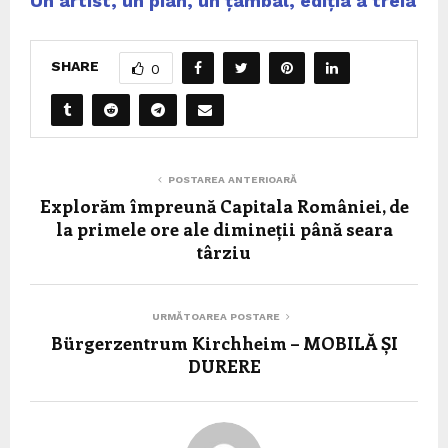
Un artist, un pian, un țambal, ediția a treia
SHARE
0
POSTAREA ANTERIOARĂ
Explorăm împreună Capitala României, de
la primele ore ale dimineții până seara
târziu
URMĂTOAREA POSTARE
Bürgerzentrum Kirchheim – MOBILĂ ȘI
DURERE