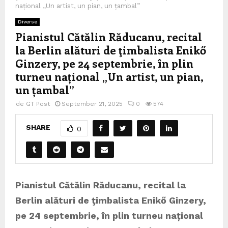
național „Un artist, un pian, un țambal”
Diverse
Pianistul Cătălin Răducanu, recital
la Berlin alături de ţimbalista Enikő
Ginzery, pe 24 septembrie, în plin
turneu național „Un artist, un pian,
un țambal”
de
GT Post
September 21, 2025
0
574
SHARE
0
Pianistul Cătălin Răducanu, recital la
Berlin alături de ţimbalista
Enikő Ginzery,
pe 24 septembrie, în plin
turneu național