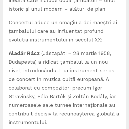
inedită care include două țambaluri – unul
istoric și unul modern – alături de pian.
Concertul aduce un omagiu a doi maeștri ai
țambalului care au influențat profund
evoluția instrumentului în secolul XX:
Aladár Rácz
(Jászapáti – 28 martie 1958,
Budapesta) a ridicat țambalul la un nou
nivel, introducându-l ca instrument serios
de concert în muzica cultă europeană. A
colaborat cu compozitori precum Igor
Stravinsky, Béla Bartók și Zoltán Kodály, iar
numeroasele sale turnee internaționale au
contribuit decisiv la recunoașterea globală a
instrumentului.