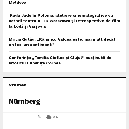
Moldova
Radu Jude în Polonia: ateliere cinematografice cu
actorii teatrului TR Warszawa și retrospective de film
la Łódź și Varșovia
Mircia Gutău: „Râmnicu Vâlcea este, mai mult decât
un loc, un sentiment”
Conferința „Familia Cioflec și Clujul” susținută de
istoricul Luminița Cornea
Vremea
Nürnberg
%
0%