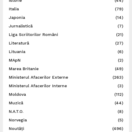
Istorie
(44)
Italia
(79)
Japonia
(14)
Jurnalistică
(7)
Liga Scriitorilor Români
(21)
Literatură
(27)
Lituania
(6)
MApN
(2)
Marea Britanie
(49)
Ministerul Afacerilor Externe
(263)
Ministerul Afacerilor Interne
(3)
Moldova
(112)
Muzică
(44)
N.A.T.O.
(8)
Norvegia
(5)
Noutăți
(496)