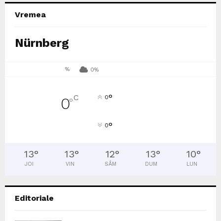
Vremea
Nürnberg
%
0%
°
C
0
0
°
°
0
13
°
13
°
12
°
13
°
10
°
JOI
VIN
SÂM
DUM
LUN
Editoriale