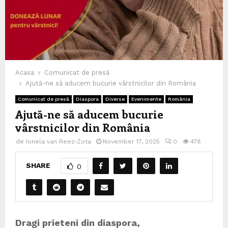
Acasa
Comunicat de presă
Ajută-ne să aducem bucurie vârstnicilor din România
Comunicat de presă
Diaspora
Diverse
Evenimente
România
Ajută-ne să aducem bucurie
vârstnicilor din România
de
Ionela van Reez-Zota
November 17, 2025
0
478
SHARE
0
Dragi prieteni din diaspora,