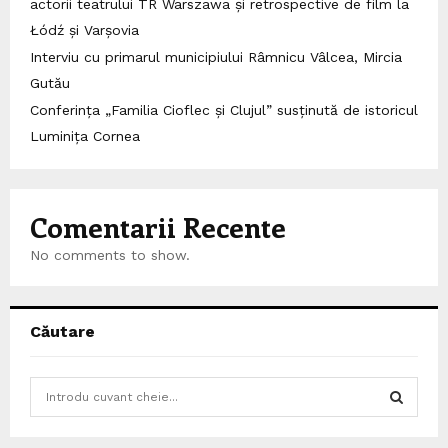
actorii teatrului TR Warszawa și retrospective de film la
Łódź și Varșovia
Interviu cu primarul municipiului Râmnicu Vâlcea, Mircia
Gutău
Conferința „Familia Cioflec și Clujul” susținută de istoricul
Luminița Cornea
Comentarii Recente
No comments to show.
Căutare
S
e
a
S