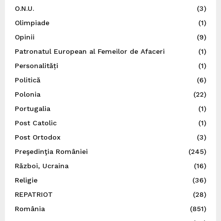
O.N.U.
(3)
Olimpiade
(1)
Opinii
(9)
Patronatul European al Femeilor de Afaceri
(1)
Personalități
(1)
Politică
(6)
Polonia
(22)
Portugalia
(1)
Post Catolic
(1)
Post Ortodox
(3)
Preşedinţia României
(245)
Război, Ucraina
(16)
Religie
(36)
REPATRIOT
(28)
România
(851)