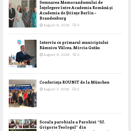
Semnarea Memorandumului de
Înțelegere între Academia Română și
Academia de Științe Berlin –
Brandenburg
August 6, 2026
0
Interviu cu primarul municipiului
Râmnicu Vâlcea, Mircia Gutău
August 6, 2026
0
Conferința ROUNIT de la München
August 3, 2026
0
Scoala parohiala a Parohiei “Sf.
Grigorie Teologul” din