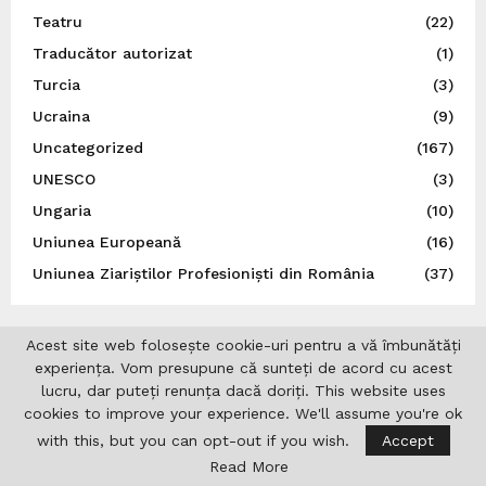
Teatru
(22)
Traducător autorizat
(1)
Turcia
(3)
Ucraina
(9)
Uncategorized
(167)
UNESCO
(3)
Ungaria
(10)
Uniunea Europeană
(16)
Uniunea Ziariștilor Profesioniști din România
(37)
Acest site web folosește cookie-uri pentru a vă îmbunătăți
experiența. Vom presupune că sunteți de acord cu acest
lucru, dar puteți renunța dacă doriți. This website uses
cookies to improve your experience. We'll assume you're ok
with this, but you can opt-out if you wish.
Accept
Read More