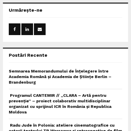
r
c
E
Urmărește-ne
h
f
A
o
r
R
:
C
Postări Recente
H
Semnarea Memorandumului de Înțelegere între
Academia Română și Academia de Științe Berlin –
Brandenburg
Programul CANTEMIR // „CLARA – Artă pentru
prevenție” – proiect colaborativ multidisciplinar
organizat cu sprijinul ICR în România și Republica
Moldova
Radu Jude în Polonia: ateliere cinematografice cu
actorii teatrului TR Warszawa și retrospective de film