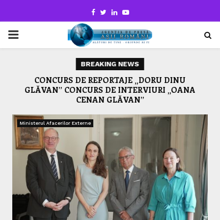
Facebook
Twitter
Linkedin
Youtube
PRIMARY
MENU
BREAKING NEWS
Cea de-a VI-a ediție a Olimpiadei de Benzi
CONCURS DE REPORTAJE „DORU DINU
Des
GLĂVAN” CONCURS DE INTERVIURI „OANA
Desenate și-a desemnat câștigătorii
CENAN GLĂVAN”
Ministerul Afacerilor Externe