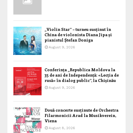
„Violin Star” – turneu susținut în
China de violonista Diana Jipa și
pianistul Ștefan Doniga
August 9, 2026
Conferința „Republica Moldova la
35 de ani de Independență: «Lecția de
rusă» în dialog public”, la Chișinău
August 9, 2026
Două concerte susținute de Orchestra
Filarmonicii Arad la Musikverein,
Viena
August 8, 2026