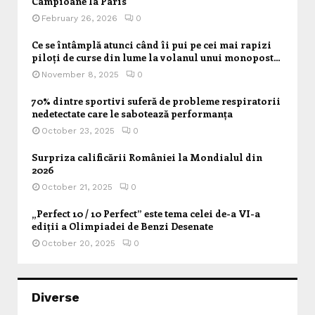
Campioane la Paris
February 26, 2026
0
Ce se întâmplă atunci când îi pui pe cei mai rapizi
piloți de curse din lume la volanul unui monopost...
November 8, 2025
0
70% dintre sportivi suferă de probleme respiratorii
nedetectate care le sabotează performanța
October 23, 2025
0
Surpriza calificării României la Mondialul din
2026
October 21, 2025
0
„Perfect 10 / 10 Perfect” este tema celei de-a VI-a
ediții a Olimpiadei de Benzi Desenate
October 20, 2025
0
Diverse