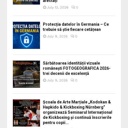
afectați
July 13, 2026
0
Protecția datelor în Germania – Ce
trebuie să știe fiecare cetățean
July 9, 2026
0
Sărbătoarea identității vizuale
românești FOTOGEOGRAFICA 2026-
trei decenii de excelență
July 9, 2026
0
Școala de Arte Marțiale „Kodokan &
Hapkido & Kickboxing Nürnberg”
organizează Seminarul Internațional
de Kickboxing și continuă înscrierile
pentru copii...