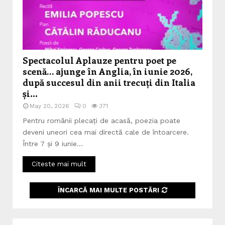
Spectacolul Aplauze pentru poet pe
scenă… ajunge în Anglia, în iunie 2026,
după succesul din anii trecuți din Italia
și...
May 20, 2026
0
371
Pentru românii plecați de acasă, poezia poate
deveni uneori cea mai directă cale de întoarcere.
Între 7 și 9 iunie...
Citeste mai mult
ÎNCARCĂ MAI MULTE POSTĂRI