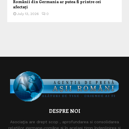
Românii din Germania ar putea fi printre cei
afectați
July 13, 2026
0
DESPRE NOI
Asociaţia are drept scop , aprofundarea si consolidarea
relaţiilor germane-române şi în acelaşi timp îndeplinirea şi