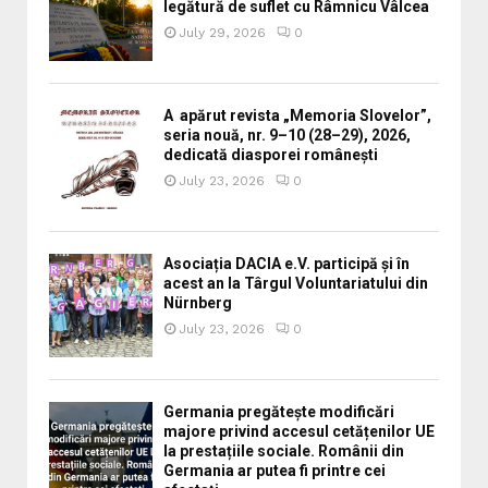
legătură de suflet cu Râmnicu Vâlcea
July 29, 2026
0
A apărut revista „Memoria Slovelor”,
seria nouă, nr. 9–10 (28–29), 2026,
dedicată diasporei românești
July 23, 2026
0
Asociația DACIA e.V. participă și în
acest an la Târgul Voluntariatului din
Nürnberg
July 23, 2026
0
Germania pregătește modificări
majore privind accesul cetățenilor UE
la prestațiile sociale. Românii din
Germania ar putea fi printre cei