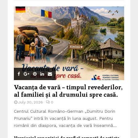
Vacanța de vară – timpul revederilor,
al familiei și al drumului spre casă.
July 30, 2026
0
Centrul Cultural Româno-German „Dumitru Dorin
Prunariu” intră în vacanță în luna august. Pentru
românii din diaspora, vacanța de vară înseamnă...
Vernisajul expoziției de grafică semnată de artista