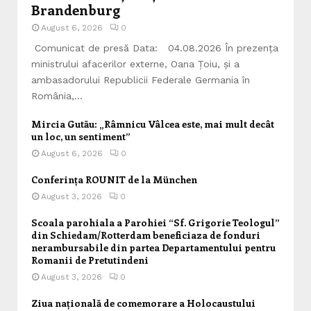
Brandenburg
August 6, 2026
0
Comunicat de presă Data: 04.08.2026 În prezența
ministrului afacerilor externe, Oana Țoiu, și a
ambasadorului Republicii Federale Germania în
România,...
Mircia Gutău: „Râmnicu Vâlcea este, mai mult decât
un loc, un sentiment”
August 6, 2026
0
Conferința ROUNIT de la München
August 3, 2026
0
Scoala parohiala a Parohiei “Sf. Grigorie Teologul”
din Schiedam/Rotterdam beneficiaza de fonduri
nerambursabile din partea Departamentului pentru
Romanii de Pretutindeni
August 3, 2026
0
Ziua națională de comemorare a Holocaustului