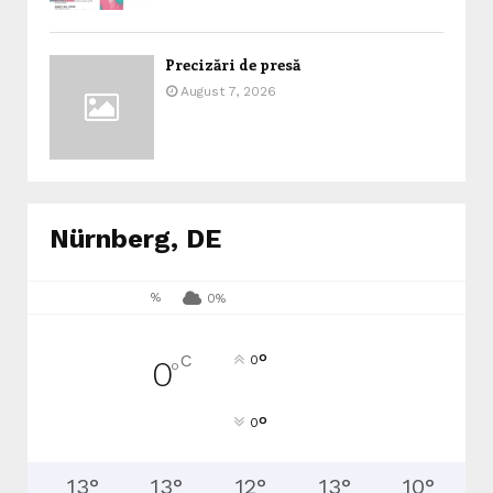
Precizări de presă
August 7, 2026
Nürnberg, DE
%
0%
°
C
0
0
°
°
0
13
°
13
°
12
°
13
°
10
°