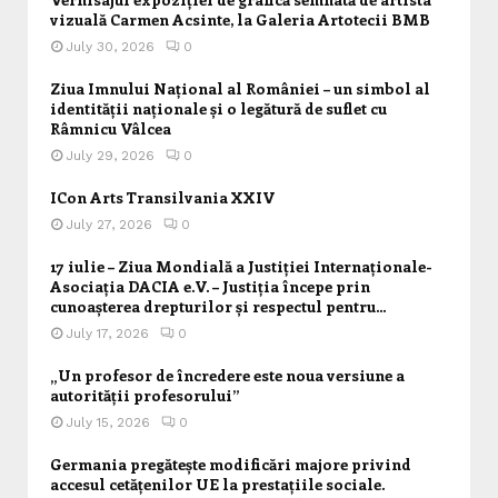
vizuală Carmen Acsinte, la Galeria Artotecii BMB
July 30, 2026
0
Ziua Imnului Național al României – un simbol al
identității naționale și o legătură de suflet cu
Râmnicu Vâlcea
July 29, 2026
0
ICon Arts Transilvania XXIV
July 27, 2026
0
17 iulie – Ziua Mondială a Justiției Internaționale-
Asociația DACIA e.V. – Justiția începe prin
cunoașterea drepturilor și respectul pentru...
July 17, 2026
0
„Un profesor de încredere este noua versiune a
autorității profesorului”
July 15, 2026
0
Germania pregătește modificări majore privind
accesul cetățenilor UE la prestațiile sociale.