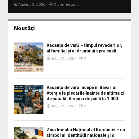
August 3, 2026
0 comentariu
Noutăți
Vacanța de vară – timpul revederilor,
al familiei și al drumului spre casă.
July 30, 2026
0
Vacanța de vară începe în Bavaria:
Atenție la plecările înainte de ultima zi
de școală! Amenzi de până la 1.000...
July 30, 2026
0
Ziua Imnului Național al României – un
simbol al identității naționale și o