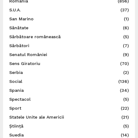
România
(856)
S.U.A.
(37)
San Marino
(1)
Sănătate
(6)
Sărbătoare românească
(5)
Sărbători
(7)
Senatul României
(9)
Sens Giratoriu
(70)
Serbia
(2)
Social
(136)
Spania
(34)
Spectacol
(5)
Sport
(22)
Statele Unite ale Americii
(21)
Știință
(5)
Suedia
(14)