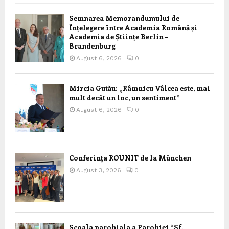
Semnarea Memorandumului de
Înțelegere între Academia Română și
Academia de Științe Berlin –
Brandenburg
August 6, 2026
0
Mircia Gutău: „Râmnicu Vâlcea este, mai
mult decât un loc, un sentiment”
August 6, 2026
0
Conferința ROUNIT de la München
August 3, 2026
0
Scoala parohiala a Parohiei “Sf.