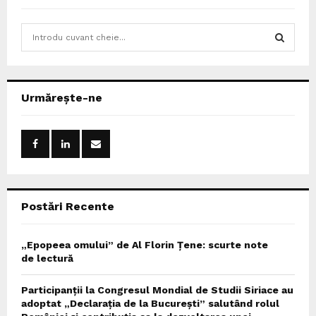
S
e
a
S
r
c
E
Urmărește-ne
h
f
A
o
r
R
:
C
Postări Recente
H
„Epopeea omului” de Al Florin Țene: scurte note
de lectură
Participanții la Congresul Mondial de Studii Siriace au
adoptat „Declarația de la București” salutând rolul