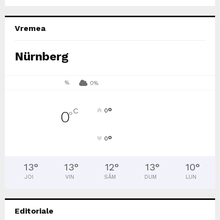
Vremea
Nürnberg
%
0%
°
C
0
0
°
°
0
13
°
13
°
12
°
13
°
10
°
JOI
VIN
SÂM
DUM
LUN
Editoriale