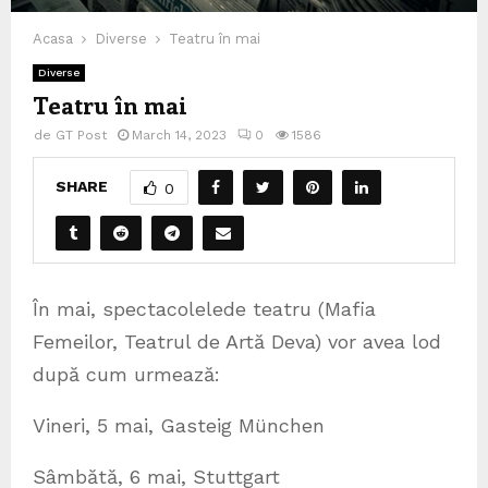
Acasa
Diverse
Teatru în mai
Diverse
Teatru în mai
de
GT Post
March 14, 2023
0
1586
SHARE
0
În mai, spectacolelede teatru (Mafia
Femeilor, Teatrul de Artă Deva) vor avea lod
după cum urmează:
Vineri, 5 mai, Gasteig München
Sâmbătă, 6 mai, Stuttgart