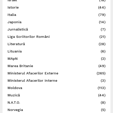
Israel
(18)
Istorie
(44)
Italia
(79)
Japonia
(14)
Jurnalistică
(7)
Liga Scriitorilor Români
(21)
Literatură
(28)
Lituania
(6)
MApN
(2)
Marea Britanie
(49)
Ministerul Afacerilor Externe
(265)
Ministerul Afacerilor Interne
(3)
Moldova
(113)
Muzică
(44)
N.A.T.O.
(8)
Norvegia
(5)