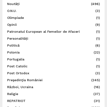
Noutăți
(496)
O.N.U.
(3)
Olimpiade
(1)
Opinii
(9)
Patronatul European al Femeilor de Afaceri
(1)
Personalități
(1)
Politică
(6)
Polonia
(22)
Portugalia
(1)
Post Catolic
(1)
Post Ortodox
(3)
Preşedinţia României
(245)
Război, Ucraina
(16)
Religie
(37)
REPATRIOT
(31)