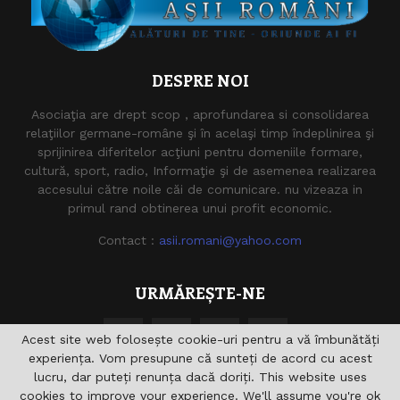
DESPRE NOI
Asociaţia are drept scop , aprofundarea si consolidarea
relaţiilor germane-române şi în acelaşi timp îndeplinirea şi
sprijinirea diferitelor acţiuni pentru domeniile formare,
cultură, sport, radio, Informaţie şi de asemenea realizarea
accesului către noile căi de comunicare. nu vizeaza in
primul rand obtinerea unui profit economic.
Contact :
asii.romani@yahoo.com
URMĂREȘTE-NE
Acest site web folosește cookie-uri pentru a vă îmbunătăți
experiența. Vom presupune că sunteți de acord cu acest
lucru, dar puteți renunța dacă doriți. This website uses
cookies to improve your experience. We'll assume you're ok