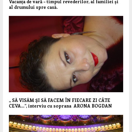
Vacanța de vară – timpul revederilor, al familiei și
al drumului spre casă.
,, SĂ VISĂM ŞI SĂ FACEM ÎN FIECARE ZI CÂTE
CEVA…”, interviu cu soprana ARONA BOGDAN