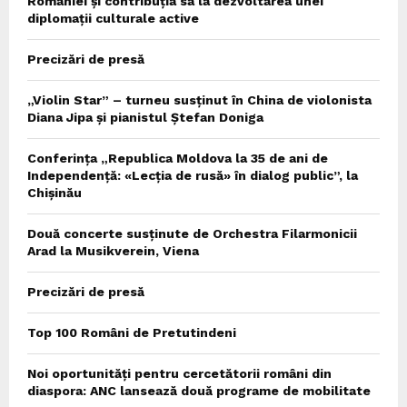
României și contribuția sa la dezvoltarea unei
diplomații culturale active
Precizări de presă
„Violin Star” – turneu susținut în China de violonista
Diana Jipa și pianistul Ștefan Doniga
Conferința „Republica Moldova la 35 de ani de
Independență: «Lecția de rusă» în dialog public”, la
Chișinău
Două concerte susținute de Orchestra Filarmonicii
Arad la Musikverein, Viena
Precizări de presă
Top 100 Români de Pretutindeni
Noi oportunități pentru cercetătorii români din
diaspora: ANC lansează două programe de mobilitate