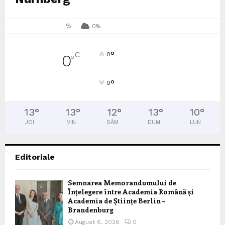
%
0%
°
C
0
0
°
°
0
13
°
13
°
12
°
13
°
10
°
JOI
VIN
SÂM
DUM
LUN
Editoriale
Semnarea Memorandumului de
Înțelegere între Academia Română și
Academia de Științe Berlin –
Brandenburg
August 6, 2026
0