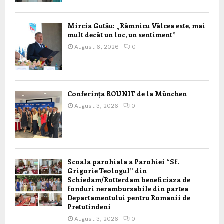
Mircia Gutău: „Râmnicu Vâlcea este, mai
mult decât un loc, un sentiment”
August 6, 2026
0
Conferința ROUNIT de la München
August 3, 2026
0
Scoala parohiala a Parohiei “Sf.
Grigorie Teologul” din
Schiedam/Rotterdam beneficiaza de
fonduri nerambursabile din partea
Departamentului pentru Romanii de
Pretutindeni
August 3, 2026
0