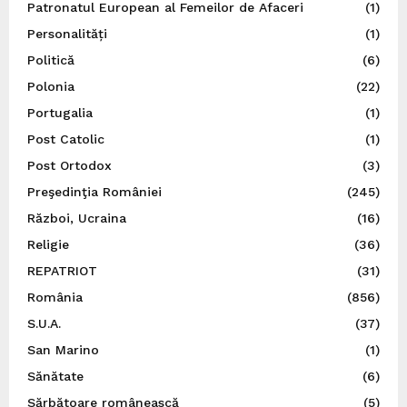
Patronatul European al Femeilor de Afaceri
(1)
Personalități
(1)
Politică
(6)
Polonia
(22)
Portugalia
(1)
Post Catolic
(1)
Post Ortodox
(3)
Preşedinţia României
(245)
Război, Ucraina
(16)
Religie
(36)
REPATRIOT
(31)
România
(856)
S.U.A.
(37)
San Marino
(1)
Sănătate
(6)
Sărbătoare românească
(5)