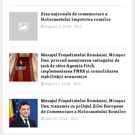
Ziua națională de comemorare a
Holocaustului împotriva romilor
August 2, 2026
0
Mesajul Președintelui României, Nicușor
Dan, privind menținerea ratingului de
țară de către Agenția Fitch,
implementarea PNRR și consolidarea
stabilității economice
August 1, 2026
0
Mesajul Președintelui României, Nicușor
Dan, transmis cu prilejul Zilei Europene
de Comemorare a Holocaustului Romilor
July 31, 2026
0