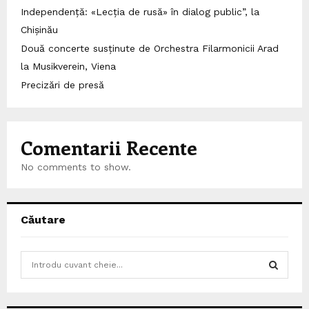
Independență: «Lecția de rusă» în dialog public”, la
Chișinău
Două concerte susținute de Orchestra Filarmonicii Arad
la Musikverein, Viena
Precizări de presă
Comentarii Recente
No comments to show.
Căutare
S
e
a
S
r