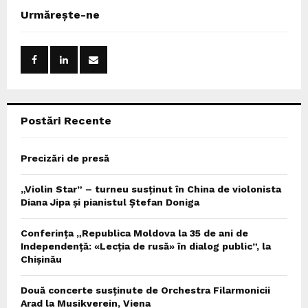
c
E
Urmărește-ne
h
f
A
o
r
R
:
C
Postări Recente
H
Precizări de presă
„Violin Star” – turneu susținut în China de violonista
Diana Jipa și pianistul Ștefan Doniga
Conferința „Republica Moldova la 35 de ani de
Independență: «Lecția de rusă» în dialog public”, la
Chișinău
Două concerte susținute de Orchestra Filarmonicii
Arad la Musikverein, Viena