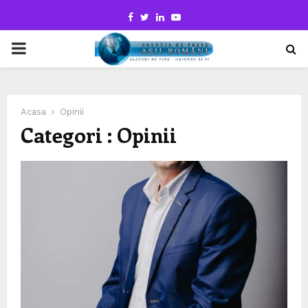
Facebook
Twitter
Linkedin
Youtube
PRIMARY
MENU
Acasa
Opinii
Categori : Opinii