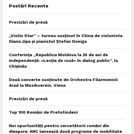
Postări Recente
H
Precizări de presă
„Violin Star” – turneu susținut în China de violonista
Diana Jipa și pianistul Ștefan Doniga
Conferința „Republica Moldova la 35 de ani de
Independență: «Lecția de rusă» în dialog public”, la
Chișinău
Două concerte susținute de Orchestra Filarmonicii
Arad la Musikverein, Viena
Precizări de presă
Top 100 Români de Pretutindeni
Noi oportunități pentru cercetătorii români din
diaspora: ANC lansează două programe de mobilitate