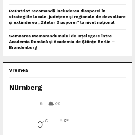
RePatriot recomandă includerea diasporei în
strategiile locale, județene și regionale de dezvoltare
și extinderea „Zilelor Diasporei” la nivel național
Semnarea Memorandumului de Înțelegere între
Academia Română și Academia de Științe Berlin –
Brandenburg
Vremea
Nürnberg
%
0%
°
C
0
0
°