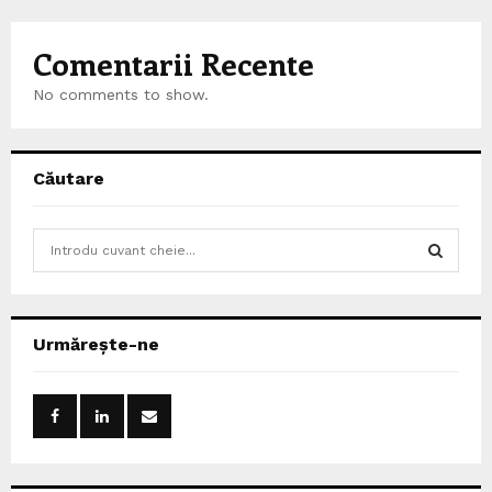
Comentarii Recente
No comments to show.
Căutare
S
e
a
S
r
c
E
Urmărește-ne
h
f
A
o
r
R
:
C