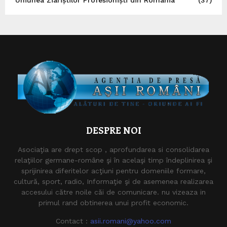
DESPRE NOI
Asociaţia are drept scop , aprofundarea si consolidarea
relaţiilor germane-române şi în acelaşi timp îndeplinirea şi
sprijinirea diferitelor acţiuni pentru domeniile formare,
cultură, sport, radio, Informaţie şi de asemenea realizarea
accesului către noile căi de comunicare. nu vizeaza in
primul rand obtinerea unui profit economic.
Contact :
asii.romani@yahoo.com