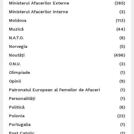
Ministerul Afacerilor Externe
(265)
Ministerul Afacerilor Interne
(3)
Moldova
(113)
Muzică
(44)
N.A.T.O.
(8)
Norvegia
(5)
Noutăți
(496)
O.N.U.
(3)
Olimpiade
(1)
Opinii
(9)
Patronatul European al Femeilor de Afaceri
(1)
Personalități
(1)
Politică
(6)
Polonia
(22)
Portugalia
(1)
Post Catolic
(1)