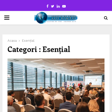
Facebook
Twitter
Linkedin
Youtube
PRIMARY
MENU
Acasa
Esențial
Categori : Esențial