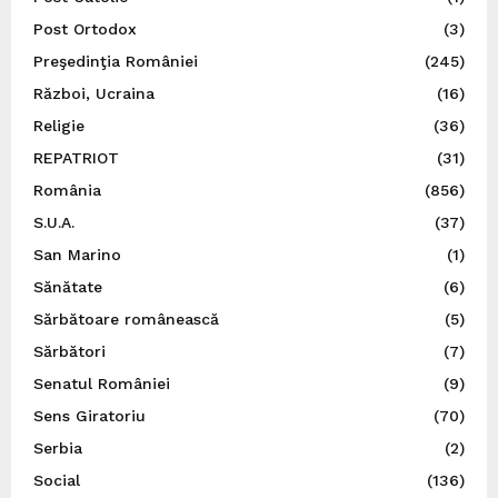
Post Ortodox
(3)
Preşedinţia României
(245)
Război, Ucraina
(16)
Religie
(36)
REPATRIOT
(31)
România
(856)
S.U.A.
(37)
San Marino
(1)
Sănătate
(6)
Sărbătoare românească
(5)
Sărbători
(7)
Senatul României
(9)
Sens Giratoriu
(70)
Serbia
(2)
Social
(136)