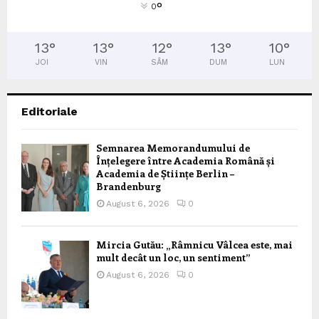
°
0
13
°
13
°
12
°
13
°
10
°
JOI
VIN
SÂM
DUM
LUN
Editoriale
Semnarea Memorandumului de
Înțelegere între Academia Română și
Academia de Științe Berlin –
Brandenburg
August 6, 2026
0
Mircia Gutău: „Râmnicu Vâlcea este, mai
mult decât un loc, un sentiment”
August 6, 2026
0