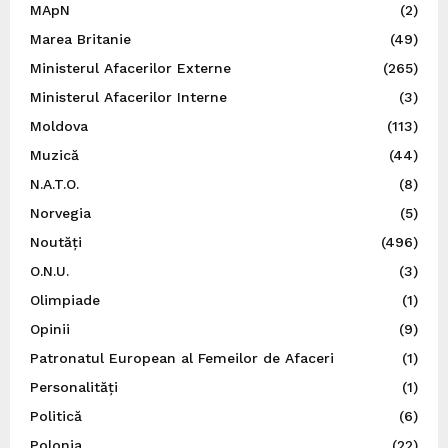
MApN
(2)
Marea Britanie
(49)
Ministerul Afacerilor Externe
(265)
Ministerul Afacerilor Interne
(3)
Moldova
(113)
Muzică
(44)
N.A.T.O.
(8)
Norvegia
(5)
Noutăți
(496)
O.N.U.
(3)
Olimpiade
(1)
Opinii
(9)
Patronatul European al Femeilor de Afaceri
(1)
Personalități
(1)
Politică
(6)
Polonia
(22)