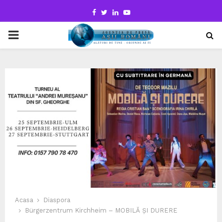
Facebook
Twitter
Linkedin
Youtube
PRIMARY
MENU
Acasa
Diaspora
Bürgerzentrum Kirchheim – MOBILĂ ȘI DURERE