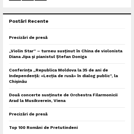
:
C
Postări Recente
H
Precizări de presă
„Violin Star” – turneu susținut în China de violonista
Diana Jipa și pianistul Ștefan Doniga
Conferința „Republica Moldova la 35 de ani de
Independență: «Lecția de rusă» în dialog public”, la
Chișinău
Două concerte susținute de Orchestra Filarmonicii
Arad la Musikverein, Viena
Precizări de presă
Top 100 Români de Pretutindeni