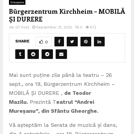
Diaspora
Bürgerzentrum Kirchheim – MOBILĂ
ȘI DURERE
de
GT Post
September 21, 2025
0
572
SHARE
0
Mai sunt puține zile până la teatru – 26
sept., ora 19, Bürgerzentrum Kirchheim –
MOBILĂ ȘI DURERE ,
de Teodor
Mazilu.
Prezintă T
eatrul “Andrei
Mureșanu”, din Sfântu Gheorghe.
Vă așteptăm la Serata de muzică și dans,
din 4 octombrie – ora 19, Bürgerzentrum