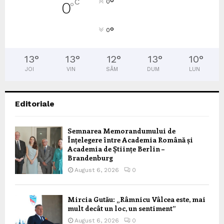
°
C
0
0
°
°
0
13
°
13
°
12
°
13
°
10
°
JOI
VIN
SÂM
DUM
LUN
Editoriale
Semnarea Memorandumului de
Înțelegere între Academia Română și
Academia de Științe Berlin –
Brandenburg
August 6, 2026
0
Mircia Gutău: „Râmnicu Vâlcea este, mai
mult decât un loc, un sentiment”
August 6, 2026
0