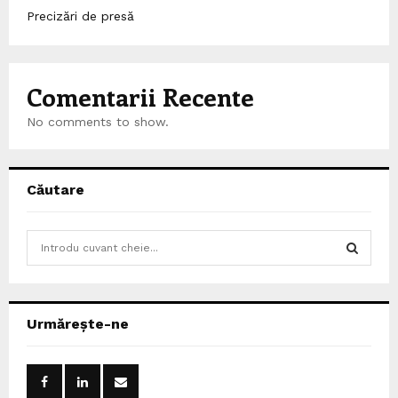
Precizări de presă
Comentarii Recente
No comments to show.
Căutare
S
e
a
S
r
c
E
Urmărește-ne
h
f
A
o
r
R