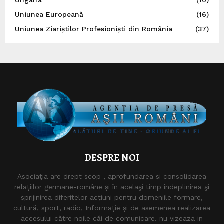
Uniunea Europeană
(16)
Uniunea Ziariștilor Profesioniști din România
(37)
DESPRE NOI
Asociaţia are drept scop , aprofundarea si consolidarea
relaţiilor germane-române şi în acelaşi timp îndeplinirea şi
sprijinirea diferitelor acţiuni pentru domeniile formare,
cultură, sport, radio, Informaţie şi de asemenea realizarea
accesului către noile căi de comunicare. nu vizeaza in