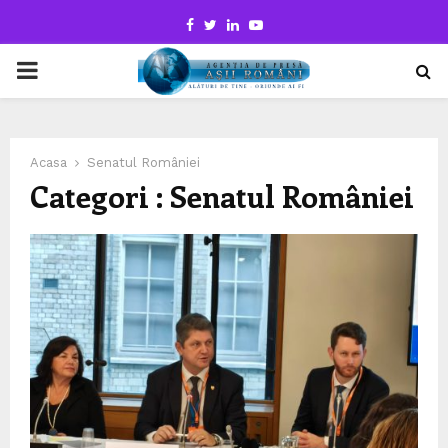
Facebook
Twitter
Linkedin
Youtube
PRIMARY
MENU
Acasa
Senatul României
Categori : Senatul României