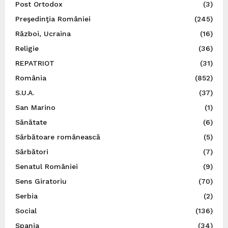
Post Ortodox
(3)
Preşedinţia României
(245)
Război, Ucraina
(16)
Religie
(36)
REPATRIOT
(31)
România
(852)
S.U.A.
(37)
San Marino
(1)
Sănătate
(6)
Sărbătoare românească
(5)
Sărbători
(7)
Senatul României
(9)
Sens Giratoriu
(70)
Serbia
(2)
Social
(136)
Spania
(34)