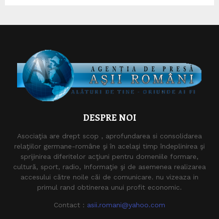
DESPRE NOI
Asociaţia are drept scop , aprofundarea si consolidarea
relaţiilor germane-române şi în acelaşi timp îndeplinirea şi
sprijinirea diferitelor acţiuni pentru domeniile formare,
cultură, sport, radio, Informaţie şi de asemenea realizarea
accesului către noile căi de comunicare. nu vizeaza in
primul rand obtinerea unui profit economic.
Contact :
asii.romani@yahoo.com