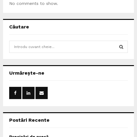
No comments to show.
Căutare
S
e
a
S
r
c
E
Urmărește-ne
h
f
A
o
r
R
:
C
Postări Recente
H
Precizări de presă