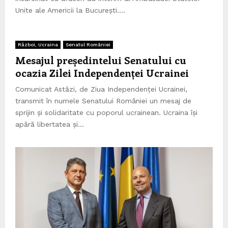
Unite ale Americii la București....
Război, Ucraina
Senatul României
Mesajul președintelui Senatului cu
ocazia Zilei Independenței Ucrainei
Comunicat Astăzi, de Ziua Independenței Ucrainei,
transmit în numele Senatului României un mesaj de
sprijin și solidaritate cu poporul ucrainean. Ucraina își
apără libertatea și...