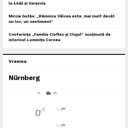
la Łódź și Varșovia
Mircia Gutău: „Râmnicu Vâlcea este, mai mult decât
un loc, un sentiment”
Conferința „Familia Cioflec și Clujul” susținută de
istoricul Luminița Cornea
Vremea
Nürnberg
%
0%
°
C
0
0
°
°
0