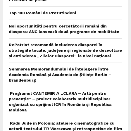
Top 100 Români de Pretutindeni
Noi oportunități pentru cercetătorii români din
diaspora: ANC lansează două programe de mobilitate
RePatriot recomandă includerea diasporei în
strategiile locale, județene și regionale de dezvoltare
și extinderea „Zilelor Diasporei” la nivel național
Semnarea Memorandumului de Înțelegere între
Academia Română și Academia de Științe Berlin –
Brandenburg
Programul CANTEMIR // „CLARA – Artă pentru
prevenție” – proiect colaborativ multidisciplinar
organizat cu sprijinul ICR în România și Republica
Moldova
Radu Jude în Polonia: ateliere cinematografice cu
actorii teatrului TR Warszawa și retrospective de film