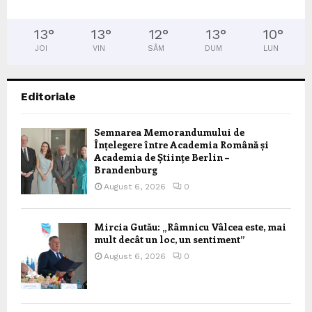
13
°
13
°
12
°
13
°
10
°
JOI
VIN
SÂM
DUM
LUN
Editoriale
Semnarea Memorandumului de
Înțelegere între Academia Română și
Academia de Științe Berlin –
Brandenburg
August 6, 2026
0
Mircia Gutău: „Râmnicu Vâlcea este, mai
mult decât un loc, un sentiment”
August 6, 2026
0