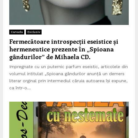
Canada
Exclusiv
Fermecătoare introspecții eseistice și
hermeneutice prezente în „Spioana
gândurilor” de Mihaela CD.
Impregnate cu un puternic parfum eseistic, articolele din
volumul intitulat „Spioana gândurilor anunță un demers
literar orginal prin intermediul căruia autoarea își expune,
ca într-o...