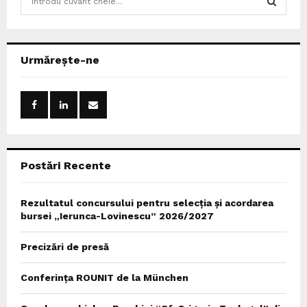
e
a
S
r
c
E
Urmărește-ne
h
f
A
o
r
R
:
C
Postări Recente
H
Rezultatul concursului pentru selecția și acordarea
bursei „Ierunca-Lovinescu” 2026/2027
Precizări de presă
Conferința ROUNIT de la München