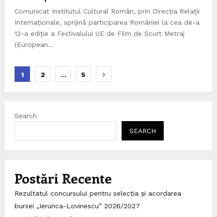
Comunicat Institutul Cultural Român, prin Direcția Relații
Internaționale, sprijină participarea României la cea de-a
12-a ediție a Festivalului UE de Film de Scurt Metraj
(European...
Posts
1
2
…
5
pagination
Search
SEARCH
Postări Recente
Rezultatul concursului pentru selecția și acordarea
bursei „Ierunca-Lovinescu” 2026/2027