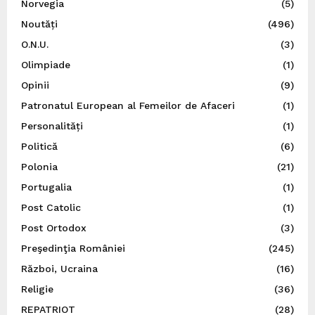
Norvegia
(5)
Noutăți
(496)
O.N.U.
(3)
Olimpiade
(1)
Opinii
(9)
Patronatul European al Femeilor de Afaceri
(1)
Personalități
(1)
Politică
(6)
Polonia
(21)
Portugalia
(1)
Post Catolic
(1)
Post Ortodox
(3)
Preşedinţia României
(245)
Război, Ucraina
(16)
Religie
(36)
REPATRIOT
(28)