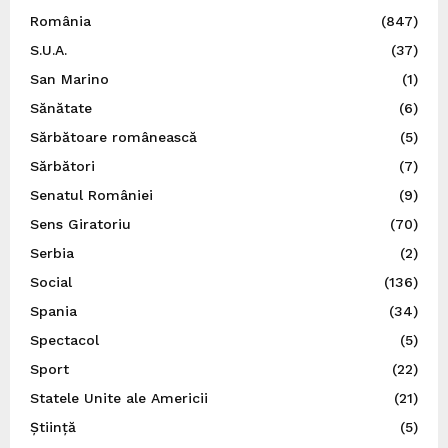
România
(847)
S.U.A.
(37)
San Marino
(1)
Sănătate
(6)
Sărbătoare românească
(5)
Sărbători
(7)
Senatul României
(9)
Sens Giratoriu
(70)
Serbia
(2)
Social
(136)
Spania
(34)
Spectacol
(5)
Sport
(22)
Statele Unite ale Americii
(21)
Știință
(5)