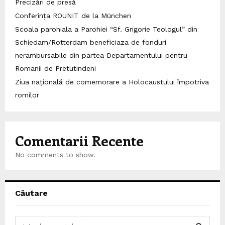
Precizări de presă
Conferința ROUNIT de la München
Scoala parohiala a Parohiei “Sf. Grigorie Teologul” din
Schiedam/Rotterdam beneficiaza de fonduri
nerambursabile din partea Departamentului pentru
Romanii de Pretutindeni
Ziua națională de comemorare a Holocaustului împotriva
romilor
Comentarii Recente
No comments to show.
Căutare
S