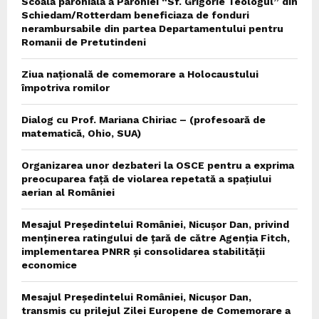
Scoala parohiala a Parohiei “Sf. Grigorie Teologul” din
Schiedam/Rotterdam beneficiaza de fonduri
nerambursabile din partea Departamentului pentru
Romanii de Pretutindeni
Ziua națională de comemorare a Holocaustului
împotriva romilor
Dialog cu Prof. Mariana Chiriac – (profesoară de
matematică, Ohio, SUA)
Organizarea unor dezbateri la OSCE pentru a exprima
preocuparea față de violarea repetată a spațiului
aerian al României
Mesajul Președintelui României, Nicușor Dan, privind
menținerea ratingului de țară de către Agenția Fitch,
implementarea PNRR și consolidarea stabilității
economice
Mesajul Președintelui României, Nicușor Dan,
transmis cu prilejul Zilei Europene de Comemorare a