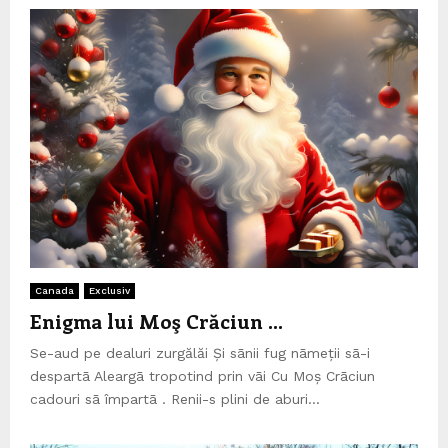
Canada
Exclusiv
Enigma lui Moş Crăciun …
Se-aud pe dealuri zurgălăi Și sānii fug nāmeții sā-i
despartā Aleargā tropotind prin vāi Cu Moș Crāciun
cadouri sā împartā . Renii-s plini de aburi...