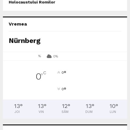
Holocaustului Romilor
Vremea
Nürnberg
%
0%
°
C
0
0
°
°
0
13
°
13
°
12
°
13
°
10
°
JOI
VIN
SÂM
DUM
LUN