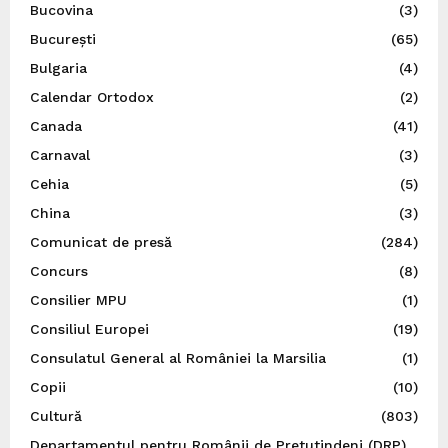
Bucovina
(3)
București
(65)
Bulgaria
(4)
Calendar Ortodox
(2)
Canada
(41)
Carnaval
(3)
Cehia
(5)
China
(3)
Comunicat de presă
(284)
Concurs
(8)
Consilier MPU
(1)
Consiliul Europei
(19)
Consulatul General al României la Marsilia
(1)
Copii
(10)
Cultură
(803)
Departamentul pentru Românii de Pretutindeni (DRP)