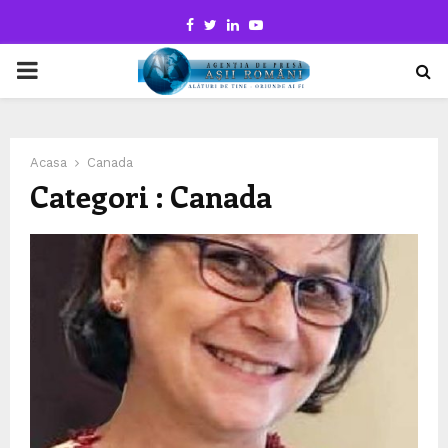
Facebook
Twitter
Linkedin
Youtube
PRIMARY
MENU
Acasa
Canada
Categori : Canada