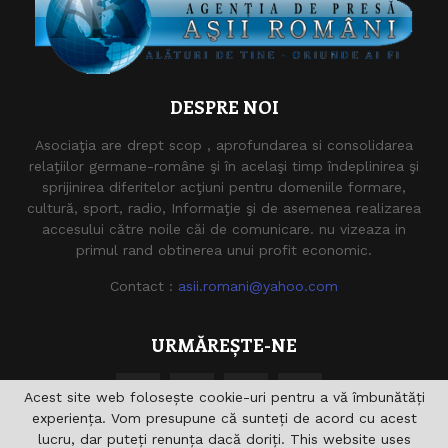
DESPRE NOI
Asociaţia are drept scop , aprofundarea si consolidarea
relaţiilor germane-române şi în acelaşi timp îndeplinirea şi
sprijinirea diferitelor acţiuni pentru domeniile formare,
cultură, sport, radio, Informaţie şi de asemenea realizarea
accesului către noile căi de comunicare. nu vizeaza in
primul rand obtinerea unui profit economic.
Contact :
asii.romani@yahoo.com
URMĂREȘTE-NE
Acest site web folosește cookie-uri pentru a vă îmbunătăți
experiența. Vom presupune că sunteți de acord cu acest
lucru, dar puteți renunța dacă doriți. This website uses