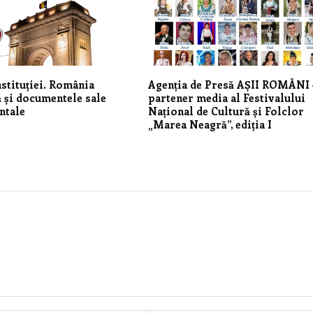
stituției. România
Agenția de Presă AȘII ROMÂNI 
și documentele sale
partener media al Festivalului
ntale
Național de Cultură și Folclor
„Marea Neagră”, ediția I