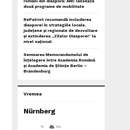
români din diaspora: ANC lansează
două programe de mobilitate
RePatriot recomandă includerea
diasporei în strategiile locale,
județene și regionale de dezvoltare
și extinderea „Zilelor Diasporei” la
nivel național
Semnarea Memorandumului de
Înțelegere între Academia Română
și Academia de Științe Berlin –
Brandenburg
Vremea
Nürnberg
%
0%