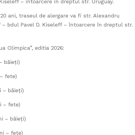
Kiseleff – întoarcere în dreptul str. Uruguay.
+20 ani, traseul de alergare va fi str. Alexandru
 bdul Pavel D. Kiseleff – întoarcere în dreptul str.
ua Olimpica”, editia 2026:
 băieți)
– fete)
– băieți)
 – fete)
 – băieți)
i – fete)