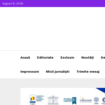
August 9, 2026
Acasă
Editoriale
Exclusiv
Noutăți
Se
Impressum
Micii jurnaliști
Trimite mesaj