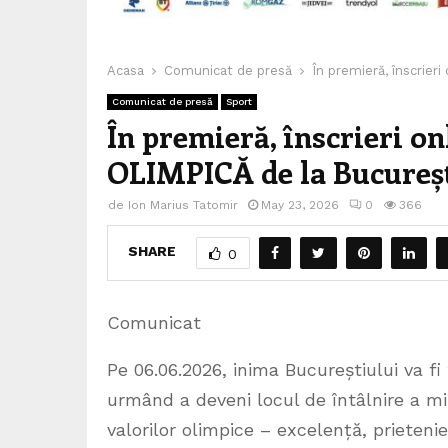
Acasa
Comunicat de presă
În premieră, înscrie
Comunicat de presă
Sport
În premieră, înscrieri
OLIMPICĂ de la Bucureș
de
Ion Marius Tatomir
May 23, 2026
0
366
SHARE
0
Comunicat
Pe 06.06.2026, inima Bucureștiului va fi
urmând a deveni locul de întâlnire a mii 
valorilor olimpice – excelență, prietenie,