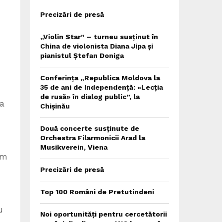
Precizări de presă
„Violin Star” – turneu susținut în
China de violonista Diana Jipa și
pianistul Ștefan Doniga
Conferința „Republica Moldova la
35 de ani de Independență: «Lecția
de rusă» în dialog public”, la
na
Chișinău
Două concerte susținute de
Orchestra Filarmonicii Arad la
Musikverein, Viena
um
Precizări de presă
Top 100 Români de Pretutindeni
u
Noi oportunități pentru cercetătorii