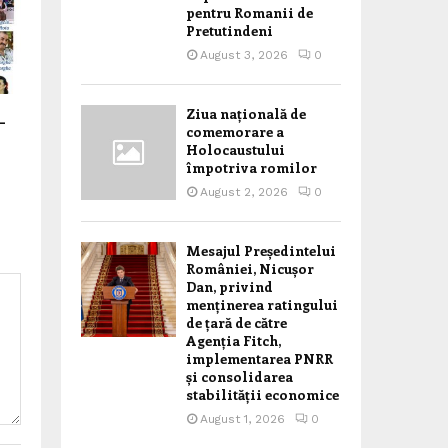
pentru Romanii de
Pretutindeni
August 3, 2026
0
Ziua națională de
–
comemorare a
Holocaustului
împotriva romilor
August 2, 2026
0
Mesajul Președintelui
României, Nicușor
Dan, privind
menținerea ratingului
de țară de către
Agenția Fitch,
implementarea PNRR
și consolidarea
stabilității economice
August 1, 2026
0