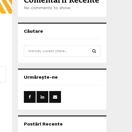
No comments to show.
Căutare
S
e
a
S
r
c
E
Urmărește-ne
h
f
A
o
r
R
:
C
H
Postări Recente