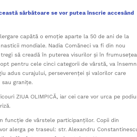
 această sărbătoare se vor putea înscrie accesând
alergare capătă o emoție aparte la 50 de ani de la
imnasticii mondiale. Nadia Comăneci va fi din nou
ntregi să creadă în puterea visurilor și în frumusețea
 opt pentru cele cinci categorii de vârstă, va însem
u adus curajului, perseverenței și valorilor care
 sau granițe.
 tricouri ZIUA OLIMPICĂ, iar cei care vor urca pe podi
riză.
 funcție de vârstele participanților. Copii din
i vor alerga pe traseul: str. Alexandru Constantinesc