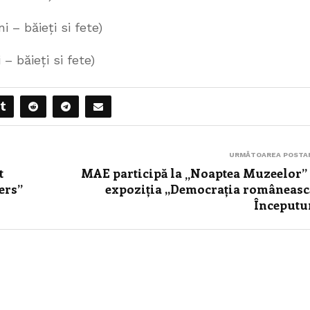
– băieți si fete)
 băieți si fete)
URMĂTOAREA POSTA
t
MAE participă la „Noaptea Muzeelor”
ers”
expoziția ,,Democrația româneasc
Începutu