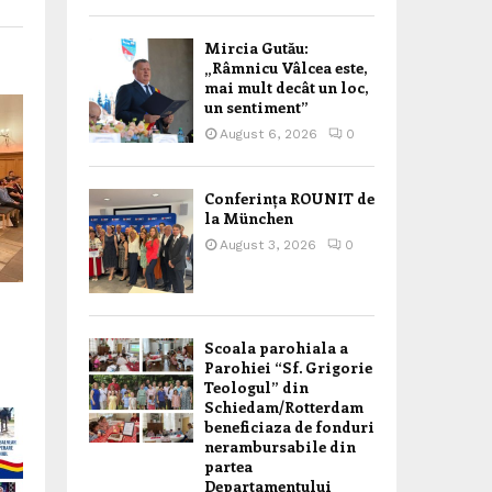
Mircia Gutău:
„Râmnicu Vâlcea este,
mai mult decât un loc,
un sentiment”
August 6, 2026
0
Conferința ROUNIT de
la München
August 3, 2026
0
Scoala parohiala a
Parohiei “Sf. Grigorie
Teologul” din
Schiedam/Rotterdam
beneficiaza de fonduri
nerambursabile din
partea
Departamentului