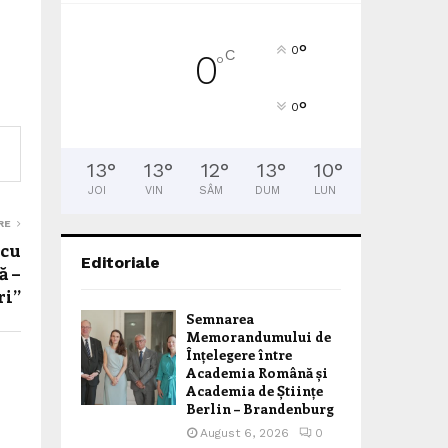
°
0
C
0
°
°
0
13
°
13
°
12
°
13
°
10
°
JOI
VIN
SÂM
DUM
LUN
RE
 cu
Editoriale
ă –
ri”
Semnarea
Memorandumului de
Înțelegere între
Academia Română și
Academia de Științe
Berlin – Brandenburg
August 6, 2026
0