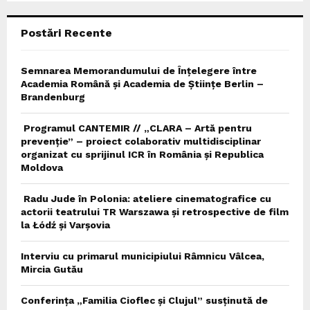
C
Postări Recente
H
Semnarea Memorandumului de Înțelegere între
Academia Română și Academia de Științe Berlin –
Brandenburg
Programul CANTEMIR // „CLARA – Artă pentru
prevenție” – proiect colaborativ multidisciplinar
organizat cu sprijinul ICR în România și Republica
Moldova
Radu Jude în Polonia: ateliere cinematografice cu
actorii teatrului TR Warszawa și retrospective de film
la Łódź și Varșovia
Interviu cu primarul municipiului Râmnicu Vâlcea,
Mircia Gutău
Conferința „Familia Cioflec și Clujul” susținută de