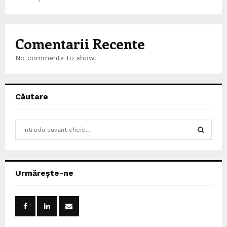
Comentarii Recente
No comments to show.
Căutare
S
e
a
S
r
c
E
Urmărește-ne
h
f
A
o
r
R
: