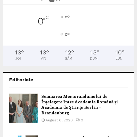
0%
°
C
0
0
°
°
0
13
°
13
°
12
°
13
°
10
°
JOI
VIN
SÂM
DUM
LUN
Editoriale
Semnarea Memorandumului de
Înțelegere între Academia Română și
Academia de Științe Berlin –
Brandenburg
August 6, 2026
0