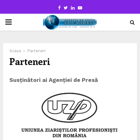
Facebook
Twitter
Linkedin
Youtube
PRIMARY
MENU
Acasa
Parteneri
Parteneri
Susținători ai Agenției de Presă