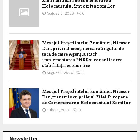
Ziua națională de comemorare a
Holocaustului împotriva romilor
August 2, 2026
0
Mesajul Președintelui României, Nicușor
Dan, privind menținerea ratingului de
țară de către Agenția Fitch,
implementarea PNRR și consolidarea
stabilității economice
August 1, 2026
0
Mesajul Președintelui României, Nicușor
Dan, transmis cu prilejul Zilei Europene
de Comemorare a Holocaustului Romilor
July 31, 2026
0
Newsletter