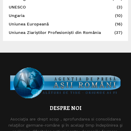
UNESCO
(3)
Ungaria
(10)
Uniunea Europeană
(16)
Uniunea Ziariștilor Profesioniști din România
(37)
DESPRE NOI
Asociaţia are drept scop , aprofundarea si consolidarea
relaţiilor germane-române şi în acelaşi timp îndeplinirea şi