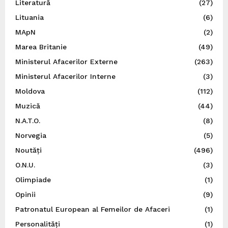
Literatură
(27)
Lituania
(6)
MApN
(2)
Marea Britanie
(49)
Ministerul Afacerilor Externe
(263)
Ministerul Afacerilor Interne
(3)
Moldova
(112)
Muzică
(44)
N.A.T.O.
(8)
Norvegia
(5)
Noutăți
(496)
O.N.U.
(3)
Olimpiade
(1)
Opinii
(9)
Patronatul European al Femeilor de Afaceri
(1)
Personalități
(1)