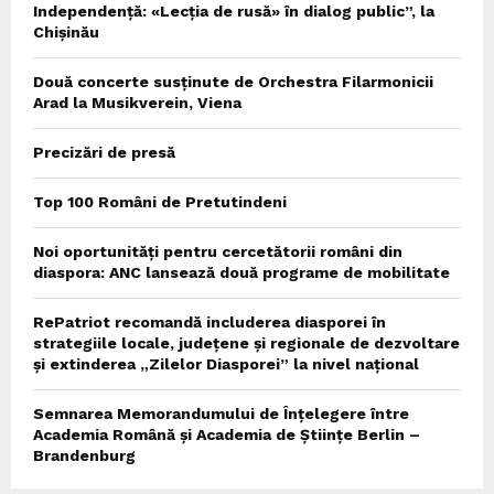
Independență: «Lecția de rusă» în dialog public”, la
Chișinău
Două concerte susținute de Orchestra Filarmonicii
Arad la Musikverein, Viena
Precizări de presă
Top 100 Români de Pretutindeni
Noi oportunități pentru cercetătorii români din
diaspora: ANC lansează două programe de mobilitate
RePatriot recomandă includerea diasporei în
strategiile locale, județene și regionale de dezvoltare
și extinderea „Zilelor Diasporei” la nivel național
Semnarea Memorandumului de Înțelegere între
Academia Română și Academia de Științe Berlin –
Brandenburg