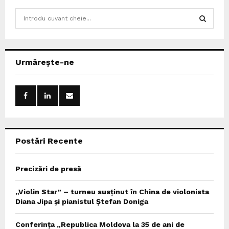
S
e
a
S
r
c
E
Urmărește-ne
h
f
A
o
r
R
:
C
Postări Recente
H
Precizări de presă
„Violin Star” – turneu susținut în China de violonista
Diana Jipa și pianistul Ștefan Doniga
Conferința „Republica Moldova la 35 de ani de