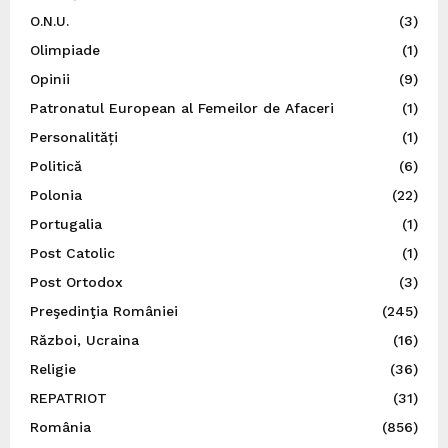
O.N.U.
(3)
Olimpiade
(1)
Opinii
(9)
Patronatul European al Femeilor de Afaceri
(1)
Personalități
(1)
Politică
(6)
Polonia
(22)
Portugalia
(1)
Post Catolic
(1)
Post Ortodox
(3)
Preşedinţia României
(245)
Război, Ucraina
(16)
Religie
(36)
REPATRIOT
(31)
România
(856)