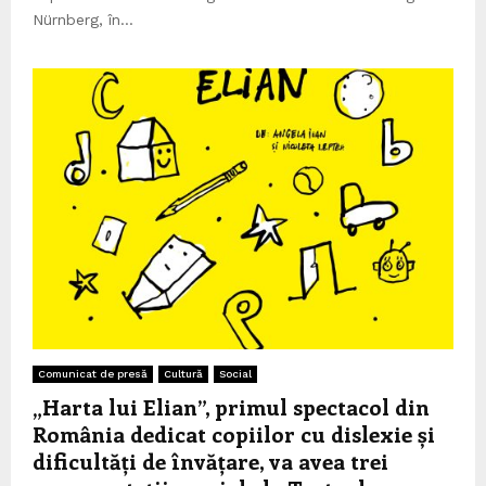
Nürnberg, în...
Comunicat de presă
Cultură
Social
„Harta lui Elian”, primul spectacol din
România dedicat copiilor cu dislexie și
dificultăți de învățare, va avea trei