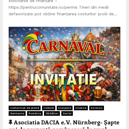
solicitările de finanțare –
https://pentrucomunitate.ro/permis Tineri din medii
defavorizate pot obține finanțarea costurilor școlii de...
Comunicat de presă
Cultură
Diaspora
Diverse
Exclusiv
Germania
România
Sărbători
Social
C
Asociatia DACIA e.V. Nürnberg- Șapte
a