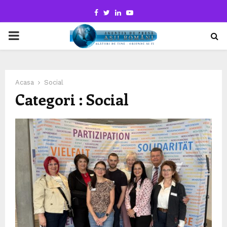
Facebook
Twitter
Linkedin
Youtube
PRIMARY
MENU
Acasa
Social
Categori : Social