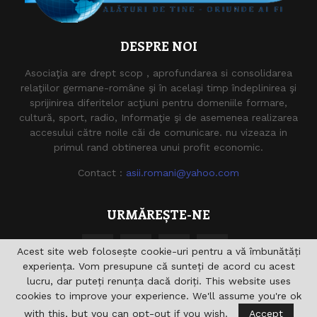
DESPRE NOI
Asociaţia are drept scop , aprofundarea si consolidarea
relaţiilor germane-române şi în acelaşi timp îndeplinirea şi
sprijinirea diferitelor acţiuni pentru domeniile formare,
cultură, sport, radio, Informaţie şi de asemenea realizarea
accesului către noile căi de comunicare. nu vizeaza in
primul rand obtinerea unui profit economic.
Contact :
asii.romani@yahoo.com
URMĂREȘTE-NE
Acest site web folosește cookie-uri pentru a vă îmbunătăți
experiența. Vom presupune că sunteți de acord cu acest
lucru, dar puteți renunța dacă doriți. This website uses
cookies to improve your experience. We'll assume you're ok
with this, but you can opt-out if you wish.
Accept