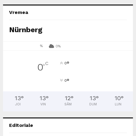
Vremea
Nürnberg
%
0%
°
C
0
0
°
°
0
13
°
13
°
12
°
13
°
10
°
JOI
VIN
SÂM
DUM
LUN
Editoriale