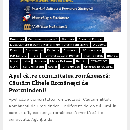
București
Comunicat de presă
Concurs
Consiliul Europei
Departamentul pentru Românii de Pretutindeni (DRP)
Diaspora
Diverse
Evenimente
Exclusiv
Germania
ICR Lisabona
ICR Londra
India
Institutul Cultural Român
Internațional
Irlanda
Israel
Italia
Japonia
Marea Britanie
Noutăți
REPATRIOT
S.U.A.
Sens Giratoriu
Social
Ţările de Jos
Uniunea Europeană
Apel către comunitatea românească:
Căutăm Elitele Românești de
Pretutindeni!
Apel către comunitatea românească: Căutăm Elitele
Românești de Pretutindeni! Indiferent de colțul lumii în
care te afli, excelența românească merită să fie
cunoscută. Agenția de...