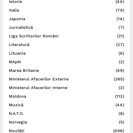
Istorie
(44)
Italia
(79)
Japonia
(14)
Jurnalistică
(7)
Liga Scriitorilor Români
(21)
Literatură
(27)
Lituania
(6)
MApN
(2)
Marea Britanie
(49)
Ministerul Afacerilor Externe
(265)
Ministerul Afacerilor Interne
(3)
Moldova
(113)
Muzică
(44)
N.A.T.O.
(8)
Norvegia
(5)
Noutăți
(496)