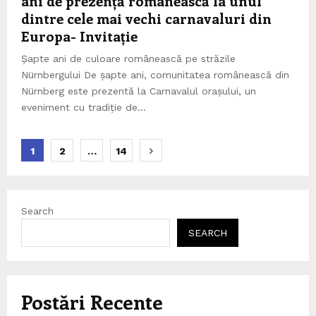
ani de prezență românească la unul
r
dintre cele mai vechi carnavaluri din
a
Europa- Invitație
c
Șapte ani de culoare românească pe străzile
t
Nürnbergului De șapte ani, comunitatea românească din
e
Nürnberg este prezentă la Carnavalul orașului, un
r
eveniment cu tradiție de...
i
s
Posts
1
2
…
14
t
pagination
i
c
ă
Search
SEARCH
Postări Recente