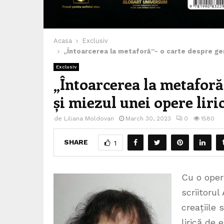
Acasa
Exclusiv
„Întoarcerea la metaforă”- o carte despre gen
Exclusiv
„Întoarcerea la metaforă
și miezul unei opere liri
de
Liliana Moldovan
March 30, 2023
0
1580
SHARE
1
Cu o oper
scriitorul
creațiile 
lirică de