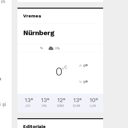
 în
Vremea
Nürnberg
%
0%
°
0
C
0
°
a
°
0
13
°
13
°
12
°
13
°
10
°
 și
JOI
VIN
SÂM
DUM
LUN
Editoriale