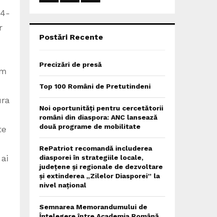
:
74-
C
r
H
Postări Recente
Precizări de presă
um
Top 100 Români de Pretutindeni
ura
Noi oportunități pentru cercetătorii
români din diaspora: ANC lansează
două programe de mobilitate
te
RePatriot recomandă includerea
ai
diasporei în strategiile locale,
județene și regionale de dezvoltare
și extinderea „Zilelor Diasporei” la
nivel național
Semnarea Memorandumului de
Înțelegere între Academia Română