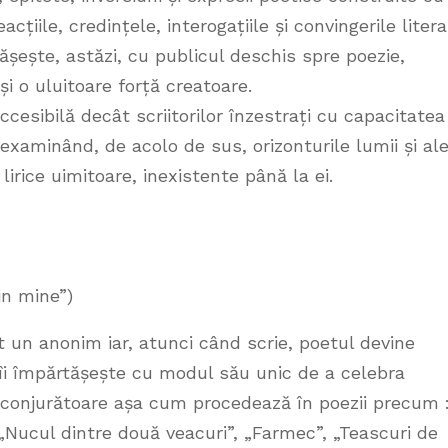
cțiile, credințele, interogațiile și convingerile litera
ășește, astăzi, cu publicul deschis spre poezie,
i o uluitoare forță creatoare.
cesibilă decât scriitorilor înzestrați cu capacitatea
examinând, de acolo de sus, orizonturile lumii și al
irice uimitoare, inexistente până la ei.
in mine”)
t un anonim iar, atunci când scrie, poetul devine
e îi împărtășește cu modul său unic de a celebra
înconjurătoare așa cum procedează în poezii precum 
Nucul dintre două veacuri”, „Farmec”, „Teascuri de