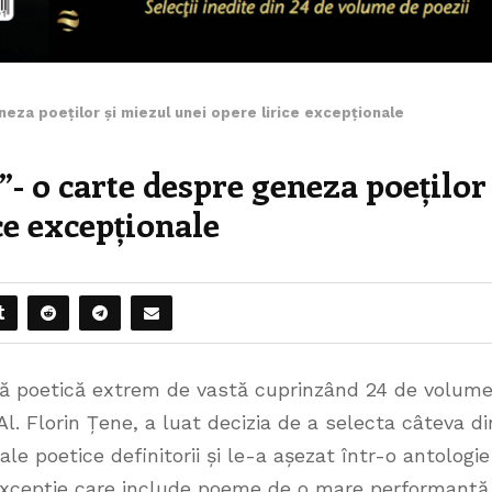
eza poeților și miezul unei opere lirice excepționale
”- o carte despre geneza poeților
ce excepționale
ă poetică extrem de vastă cuprinzând 24 de volume
 Al. Florin Țene, a luat decizia de a selecta câteva di
sale poetice definitorii și le-a așezat într-o antologie
 excepție care include poeme de o mare performanță