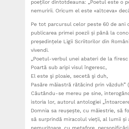
poeților dintotdeauna: „Poetul este o p
nemuririi. Oricum el este «altceva» decât
Pe tot parcursul celor peste 60 de ani d
publicarea primei poezii și până la con
președințele Ligii Scriitorilor din Rom
vivendi.
„Poetul-verbul unei abateri de la firesc
Poartă sub aripi visul îngeresc,
El este şi ploaie, secetă şi duh,
Pasăre măiastră rătăcind prin văzduh” (
Căutându-se mereu pe sine, interogând
istoria lor, autorul antologiei „Întoarc
Domnia sa reușește, cu măiestrie, să fo
să surprindă miracolul vieții, al lumii ș
nemuritoare, cu metafore, personificări,