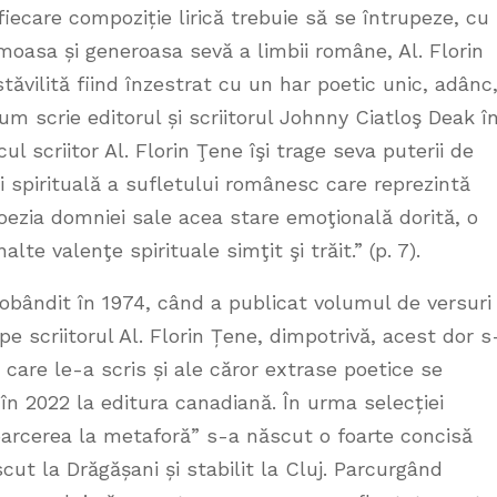
a fiecare compoziție lirică trebuie să se întrupeze, cu
umoasa și generoasa sevă a limbii române, Al. Florin
ăvilită fiind înzestrat cu un har poetic unic, adânc
m scrie editorul și scriitorul Johnny Ciatloş Deak î
cul scriitor Al. Florin Ţene îşi trage seva puterii de
i spirituală a sufletului românesc care reprezintă
oezia domniei sale acea stare emoţională dorită, o
te valenţe spirituale simţit şi trăit.” (p. 7).
dobândit în 1974, când a publicat volumul de versuri
pe scriitorul Al. Florin Țene, dimpotrivă, acest dor s
 care le-a scris și ale căror extrase poetice se
în 2022 la editura canadiană. În urma selecției
arcerea la metaforă” s-a născut o foarte concisă
ăscut la Drăgășani și stabilit la Cluj. Parcurgând