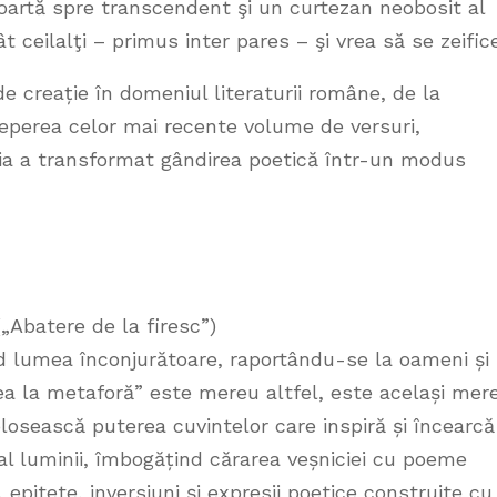
oartă spre transcendent şi un curtezan neobosit al
 ceilalţi – primus inter pares – şi vrea să se zeifice
e creație în domeniul literaturii române, de la
ceperea celor mai recente volume de versuri,
ânia a transformat gândirea poetică într-un modus
„Abatere de la firesc”)
 lumea înconjurătoare, raportându-se la oameni și 
erea la metaforă” este mereu altfel, este același mer
losească puterea cuvintelor care inspiră și încearcă
i al luminii, îmbogățind cărarea veșniciei cu poeme
 epitete, inversiuni și expresii poetice construite cu