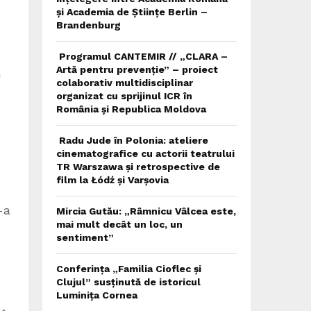
și Academia de Științe Berlin –
Brandenburg
,
Programul CANTEMIR // „CLARA –
Artă pentru prevenție” – proiect
n
colaborativ multidisciplinar
organizat cu sprijinul ICR în
România și Republica Moldova
Radu Jude în Polonia: ateliere
cinematografice cu actorii teatrului
TR Warszawa și retrospective de
film la Łódź și Varșovia
-a
Mircia Gutău: „Râmnicu Vâlcea este,
mai mult decât un loc, un
sentiment”
Conferința „Familia Cioflec și
Clujul” susținută de istoricul
Luminița Cornea