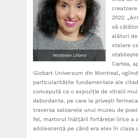
creatoare
2022. „Ant
să călăto
alături d
stelare c
stabilește
Moldovan Liliana
Cartea, ap
Globart Universum din Montreal, oglinde
particularitățile fundamentale ale citad
concepută ca o expoziție de vitralii mul
debordante, pe care le privești fermeca
traversa saloanele unui muzeu de poezie
fel, martorul înălțării fortăreței lirice 
adolescență pe când era elev în clasa a