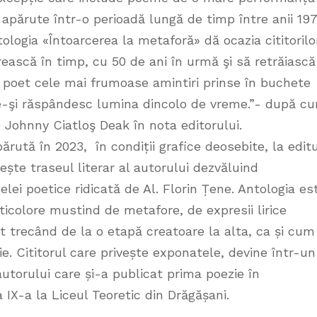
 apărute într-o perioadă lungă de timp între anii 19
ologia «Întoarcerea la metaforă» dă ocazia cititorilo
rească în timp, cu 50 de ani în urmă şi să retrăiască
e poet cele mai frumoase amintiri prinse în buchete
e-şi răspândesc lumina dincolo de vreme.”- după c
 Johnny Ciatloş Deak în nota editorului.
ărută în 2023, în condiții grafice deosebite, la edit
ște traseul literar al autorului dezvăluind
elei poetice ridicată de Al. Florin Țene. Antologia es
ticolore mustind de metafore, de expresii lirice
t trecând de la o etapă creatoare la alta, ca și cum 
. Cititorul care privește exponatele, devine într-un
a autorului care și-a publicat prima poezie în
 IX-a la Liceul Teoretic din Drăgășani.