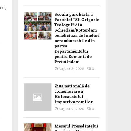
re,
Scoala parohiala a
Parohiei “Sf. Grigorie
Teologul” din
Schiedam/Rotterdam
beneficiaza de fonduri
nerambursabile din
e
partea
Departamentului
pentru Romanii de
Pretutindeni
August 3, 2026
0
Ziua națională de
comemorare a
Holocaustului
împotriva romilor
August 2, 2026
0
:
Mesajul Președintelui