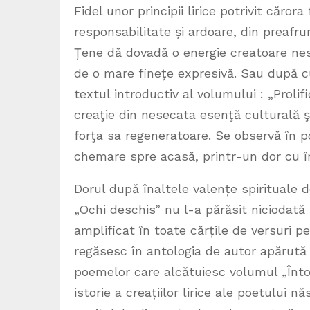
Fidel unor principii lirice potrivit căror
responsabilitate și ardoare, din preafr
Țene dă dovadă o energie creatoare nest
de o mare finețe expresivă. Sau după cu
textul introductiv al volumului : „Prolifi
creaţie din nesecata esenţă culturală ş
forţa sa regeneratoare. Se observă în p
chemare spre acasă, printr-un dor cu înal
Dorul după înaltele valențe spirituale 
„Ochi deschis” nu l-a părăsit niciodată 
amplificat în toate cărțile de versuri pe
regăsesc în antologia de autor apărută 
poemelor care alcătuiesc volumul „Înto
istorie a creațiilor lirice ale poetului n