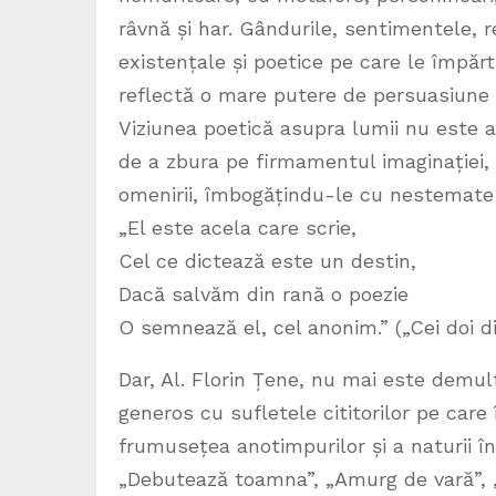
râvnă și har. Gândurile, sentimentele, rea
existențale și poetice pe care le împărt
reflectă o mare putere de persuasiune ș
Viziunea poetică asupra lumii nu este ac
de a zbura pe firmamentul imaginației, 
omenirii, îmbogățindu-le cu nestemate l
„El este acela care scrie,
Cel ce dictează este un destin,
Dacă salvăm din rană o poezie
O semnează el, cel anonim.” („Cei doi d
Dar, Al. Florin Țene, nu mai este demul
generos cu sufletele cititorilor pe car
frumusețea anotimpurilor și a naturii 
„Debutează toamna”, „Amurg de vară”, „