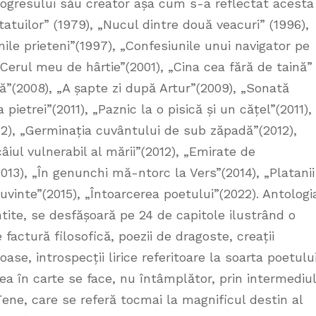
rogresului său creator așa cum s-a reflectat acesta
tatuilor” (1979), „Nucul dintre două veacuri” (1996),
nile prieteni”(1997), „Confesiunile unui navigator pe
Cerul meu de hârtie”(2001), „Cina cea fără de taină”
”(2008), „A șapte zi după Artur”(2009), „Sonată
pietrei”(2011), „Paznic la o pisică și un cățel”(2011),
12), „Germinația cuvântului de sub zăpadă”(2012),
iul vulnerabil al mării”(2012), „Emirate de
013), „În genunchi mă-ntorc la Vers”(2014), „Platanii
cuvinte”(2015), „Întoarcerea poetului”(2022). Antologi
tite, se desfășoară pe 24 de capitole ilustrând o
actură filosofică, poezii de dragoste, creații
se, introspecții lirice referitoare la soarta poetului
rea în carte se face, nu întâmplător, prin intermediul
ene, care se referă tocmai la magnificul destin al