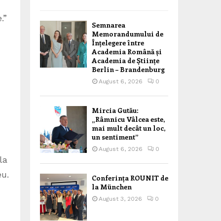
.”
Semnarea
Memorandumului de
Înțelegere între
Academia Română și
Academia de Științe
Berlin – Brandenburg
August 6, 2026
0
Mircia Gutău:
„Râmnicu Vâlcea este,
mai mult decât un loc,
un sentiment”
August 6, 2026
0
la
eu.
Conferința ROUNIT de
la München
August 3, 2026
0