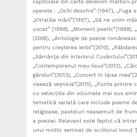
capitolele din carte devenim martorii p
operele : „Ochi deschis” (1947), „Fuga s
„Vitraliile mării”(1997), „Să ne unim mâi
uscat” (1998), „Moment poetic”(1998), „
(2006), „Antologie de poezie românească
pentru creșterea ierbii”(2010), „Răbdarea 
„Sămânța din interiorul Cuvântului”(20
„Contemporanul meu Iisus”(2012), „Călcâ
gânduri”(2013), „Concert în lipsa mea”(2
visează veșnicia”(2015), „Punte printre 
cu selecțiile din volumele mai sus amin
tematică variată care include poeme de f
religioase, pasteluri neasemuit de frumoa
a poeziei. Relevant este faptul că intra
unui motto semnat de scriitorul Ionuț Ț