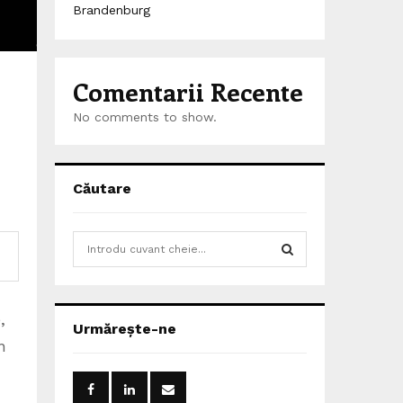
Brandenburg
Comentarii Recente
No comments to show.
Căutare
S
e
a
S
r
c
,
E
Urmărește-ne
h
n
f
A
o
r
R