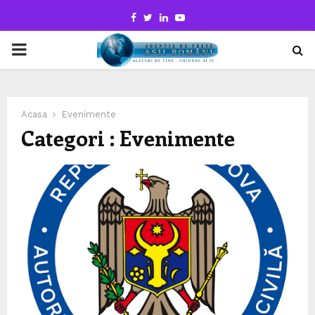
Facebook
Twitter
Linkedin
Youtube
PRIMARY
MENU
Acasa
Evenimente
Categori : Evenimente