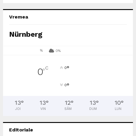
Vremea
Nürnberg
%
0%
°
C
0
0
°
°
0
13
°
13
°
12
°
13
°
10
°
JOI
VIN
SÂM
DUM
LUN
Editoriale