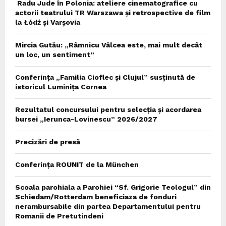
Radu Jude în Polonia: ateliere cinematografice cu
actorii teatrului TR Warszawa și retrospective de film
la Łódź și Varșovia
Mircia Gutău: „Râmnicu Vâlcea este, mai mult decât
un loc, un sentiment”
Conferința „Familia Cioflec și Clujul” susținută de
istoricul Luminița Cornea
Rezultatul concursului pentru selecția și acordarea
bursei „Ierunca-Lovinescu” 2026/2027
Precizări de presă
Conferința ROUNIT de la München
Scoala parohiala a Parohiei “Sf. Grigorie Teologul” din
Schiedam/Rotterdam beneficiaza de fonduri
nerambursabile din partea Departamentului pentru
Romanii de Pretutindeni