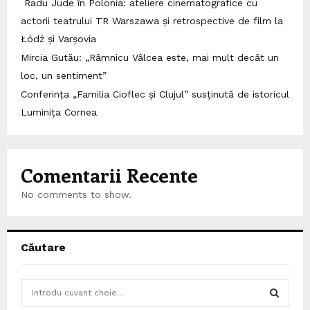
Radu Jude în Polonia: ateliere cinematografice cu
actorii teatrului TR Warszawa și retrospective de film la
Łódź și Varșovia
Mircia Gutău: „Râmnicu Vâlcea este, mai mult decât un
loc, un sentiment”
Conferința „Familia Cioflec și Clujul” susținută de istoricul
Luminița Cornea
Comentarii Recente
No comments to show.
Căutare
S
e