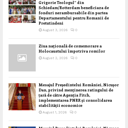
Grigorie Teologul” din
Schiedam/Rotterdam beneficiaza de
fonduri nerambursabile din partea
Departamentului pentru Romanii de
Pretutindeni
August 3, 2026
0
Ziua națională de comemorare a
Holocaustului împotriva romilor
August 2, 2026
0
Mesajul Președintelui României, Nicușor
Dan, privind menținerea ratingului de
țară de către Agenția Fitch,
implementarea PNRR și consolidarea
stabilității economice
August 1, 2026
0