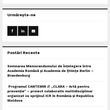
a
S
r
c
E
Urmărește-ne
h
f
A
o
r
R
:
C
Postări Recente
H
Semnarea Memorandumului de Înțelegere între
Academia Română și Academia de Științe Berlin –
Brandenburg
Programul CANTEMIR // „CLARA – Artă pentru
prevenție” – proiect colaborativ multidisciplinar
organizat cu sprijinul ICR în România și Republica
Moldova