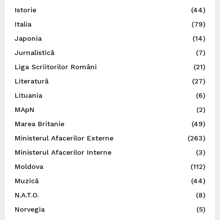
Istorie
(44)
Italia
(79)
Japonia
(14)
Jurnalistică
(7)
Liga Scriitorilor Români
(21)
Literatură
(27)
Lituania
(6)
MApN
(2)
Marea Britanie
(49)
Ministerul Afacerilor Externe
(263)
Ministerul Afacerilor Interne
(3)
Moldova
(112)
Muzică
(44)
N.A.T.O.
(8)
Norvegia
(5)