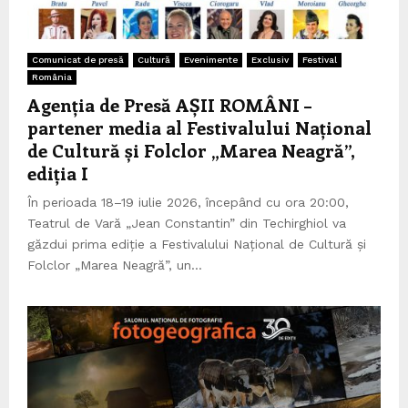
Comunicat de presă
Cultură
Evenimente
Exclusiv
Festival
România
Agenția de Presă AȘII ROMÂNI –
partener media al Festivalului Național
de Cultură și Folclor „Marea Neagră”,
ediția I
În perioada 18–19 iulie 2026, începând cu ora 20:00,
Teatrul de Vară „Jean Constantin” din Techirghiol va
găzdui prima ediție a Festivalului Național de Cultură și
Folclor „Marea Neagră”, un...