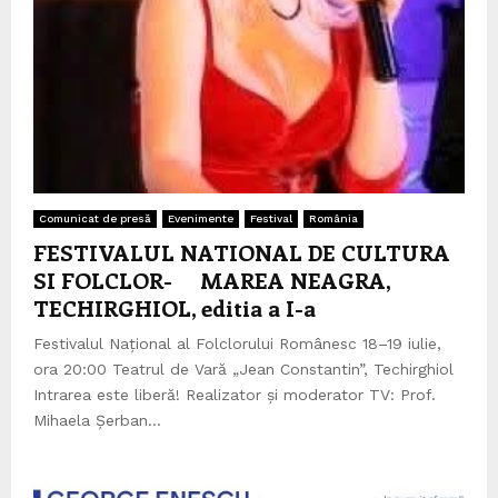
Comunicat de presă
Evenimente
Festival
România
FESTIVALUL NATIONAL DE CULTURA
SI FOLCLOR- MAREA NEAGRA,
TECHIRGHIOL, editia a I-a
Festivalul Național al Folclorului Românesc 18–19 iulie,
ora 20:00 Teatrul de Vară „Jean Constantin”, Techirghiol
Intrarea este liberă! Realizator și moderator TV: Prof.
Mihaela Șerban...