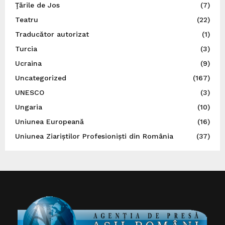
Ţările de Jos
(7)
Teatru
(22)
Traducător autorizat
(1)
Turcia
(3)
Ucraina
(9)
Uncategorized
(167)
UNESCO
(3)
Ungaria
(10)
Uniunea Europeană
(16)
Uniunea Ziariștilor Profesioniști din România
(37)