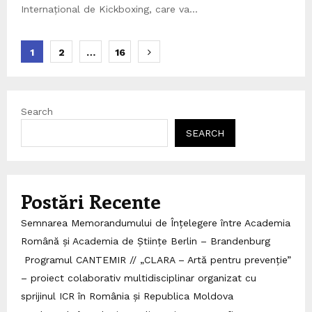
Internațional de Kickboxing, care va...
Posts
1
2
…
16
pagination
Search
SEARCH
Postări Recente
Semnarea Memorandumului de Înțelegere între Academia
Română și Academia de Științe Berlin – Brandenburg
Programul CANTEMIR // „CLARA – Artă pentru prevenție”
– proiect colaborativ multidisciplinar organizat cu
sprijinul ICR în România și Republica Moldova