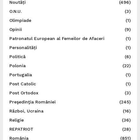
Noutăți
(496)
O.N.U.
(3)
Olimpiade
(1)
Opinii
(9)
Patronatul European al Femeilor de Afaceri
(1)
Personalități
(1)
Politică
(6)
Polonia
(22)
Portugalia
(1)
Post Catolic
(1)
Post Ortodox
(3)
Preşedinţia României
(245)
Război, Ucraina
(16)
Religie
(36)
REPATRIOT
(28)
România
(851)