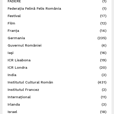
FADERE
(1)
Federația Felină Felis România
(1)
Festival
(17)
Film
(12)
Franța
(14)
Germania
(235)
Guvernul României
(4)
Iaşi
(16)
ICR Lisabona
(19)
ICR Londra
(20)
India
(3)
Institutul Cultural Român
(431)
Institutul Francez
(2)
Internațional
(11)
Irlanda
(3)
Israel
(18)