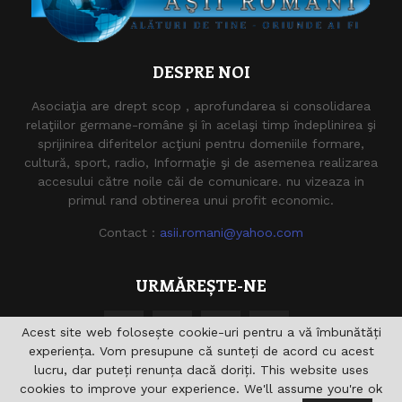
DESPRE NOI
Asociaţia are drept scop , aprofundarea si consolidarea
relaţiilor germane-române şi în acelaşi timp îndeplinirea şi
sprijinirea diferitelor acţiuni pentru domeniile formare,
cultură, sport, radio, Informaţie şi de asemenea realizarea
accesului către noile căi de comunicare. nu vizeaza in
primul rand obtinerea unui profit economic.
Contact :
asii.romani@yahoo.com
URMĂREȘTE-NE
Acest site web folosește cookie-uri pentru a vă îmbunătăți
experiența. Vom presupune că sunteți de acord cu acest
lucru, dar puteți renunța dacă doriți. This website uses
cookies to improve your experience. We'll assume you're ok