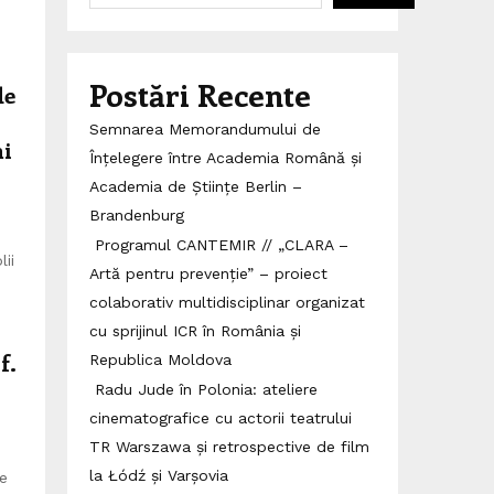
Postări Recente
de
Semnarea Memorandumului de
ni
Înțelegere între Academia Română și
Academia de Științe Berlin –
Brandenburg
Programul CANTEMIR // „CLARA –
ii
Artă pentru prevenție” – proiect
colaborativ multidisciplinar organizat
cu sprijinul ICR în România și
f.
Republica Moldova
Radu Jude în Polonia: ateliere
cinematografice cu actorii teatrului
TR Warszawa și retrospective de film
la Łódź și Varșovia
ie