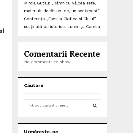
m
Mircia Gutău: „Râmnicu Vâlcea este,
mai mult decât un loc, un sentiment”
Conferința „Familia Cioflec și Clujul”
susținută de istoricul Luminița Cornea
al
Comentarii Recente
No comments to show.
Căutare
S
e
a
S
r
c
E
Urmărește-ne