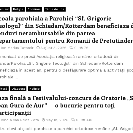
clusiv
Religie
România
Ţările de Jos
coala parohiala a Parohiei “Sf. Grigorie
eologul” din Schiedam/Rotterdam beneficiaza 
onduri nerambursabile din partea
epartamentului pentru Romanii de Pretutinde
e
Ion Marius Tatomir
August 3, 2026
0
76
municat de presă Asociația religioasă româno-ortodoxă din
anda/Parohia „Sf. Grigorie Teologul” din Schiedam/Rotterdam
neficiază în acest an, pentru o desfăşurare optimă a activităţii şcol
rohiale,...
ltură
Diaspora
Religie
aza finală a Festivalului-concurs de Oratorie „S
oan Gura de Aur”- – o bucurie pentru toţi
articipanţii
e
Ionela van Reez-Zota
May 18, 2026
0
330
tru elevi ai şcolii parohiale a parohiei ortodoxe române „Sf. Grigor