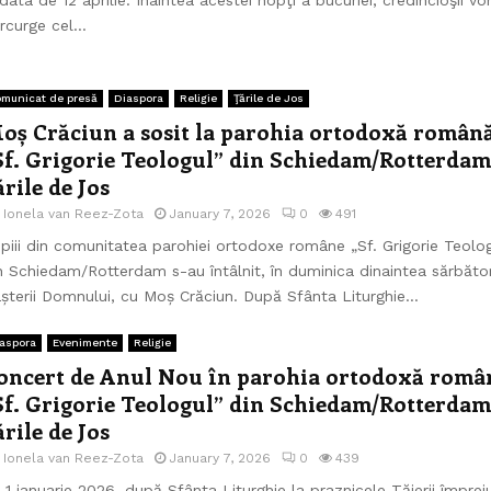
rcurge cel...
municat de presă
Diaspora
Religie
Ţările de Jos
oș Crăciun a sosit la parohia ortodoxă român
Sf. Grigorie Teologul” din Schiedam/Rotterdam
ările de Jos
e
Ionela van Reez-Zota
January 7, 2026
0
491
piii din comunitatea parohiei ortodoxe române „Sf. Grigorie Teolo
n Schiedam/Rotterdam s-au întâlnit, în duminica dinaintea sărbător
șterii Domnului, cu Moș Crăciun. După Sfânta Liturghie...
aspora
Evenimente
Religie
oncert de Anul Nou în parohia ortodoxă româ
Sf. Grigorie Teologul” din Schiedam/Rotterdam
ările de Jos
e
Ionela van Reez-Zota
January 7, 2026
0
439
 1 ianuarie 2026, după Sfânta Liturghie la praznicele Tăierii împrej