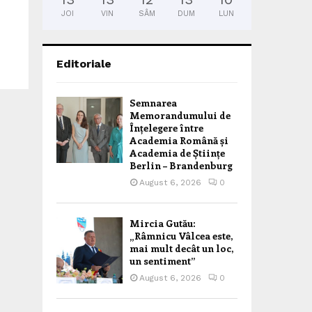
JOI
VIN
SÂM
DUM
LUN
Editoriale
Semnarea
Memorandumului de
Înțelegere între
Academia Română și
Academia de Științe
Berlin – Brandenburg
August 6, 2026
0
Mircia Gutău:
„Râmnicu Vâlcea este,
mai mult decât un loc,
un sentiment”
August 6, 2026
0