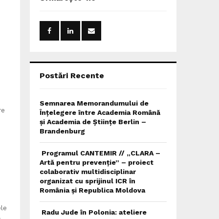
h
f
A
o
r
R
:
C
H
Postări Recente
Semnarea Memorandumului de
re
Înțelegere între Academia Română
și Academia de Științe Berlin –
Brandenburg
Programul CANTEMIR // „CLARA –
Artă pentru prevenție” – proiect
colaborativ multidisciplinar
organizat cu sprijinul ICR în
România și Republica Moldova
le
Radu Jude în Polonia: ateliere
r