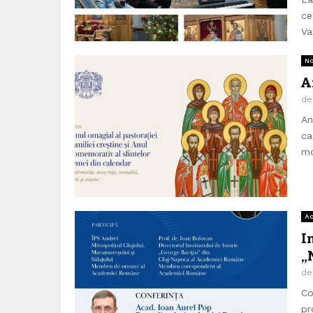
ce
Va
No
A
d
An
ca
mo
A
I
„
d
Co
pr