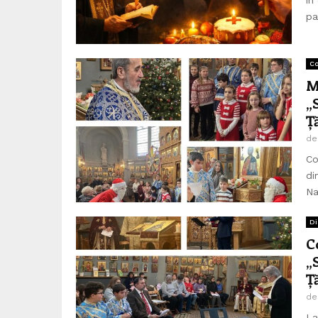
pa
Co
M
„
Ț
d
Co
di
Na
Di
C
„
Ț
d
La