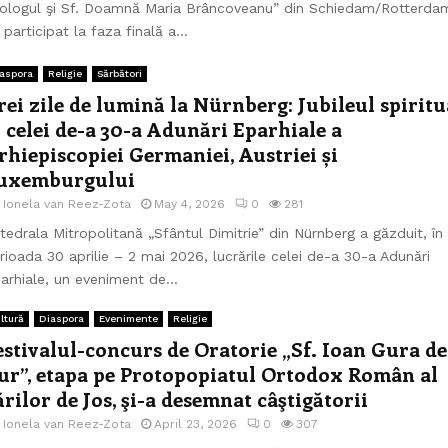
ologul şi Sf. Doamnă Maria Brâncoveanu” din Schiedam/Rotterda
 participat la faza finală a...
aspora
Religie
Sărbători
rei zile de lumină la Nürnberg: Jubileul spiritu
l celei de-a 30-a Adunări Eparhiale a
rhiepiscopiei Germaniei, Austriei și
uxemburgului
e
Ionela van Reez-Zota
May 4, 2026
0
281
tedrala Mitropolitană „Sfântul Dimitrie” din Nürnberg a găzduit, în
rioada 30 aprilie – 2 mai 2026, lucrările celei de-a 30-a Adunări
arhiale, un eveniment de...
ltură
Diaspora
Evenimente
Religie
estivalul-concurs de Oratorie „Sf. Ioan Gura de
ur”, etapa pe Protopopiatul Ortodox Român al
ărilor de Jos, şi-a desemnat câştigătorii
e
Ionela van Reez-Zota
April 23, 2026
0
307