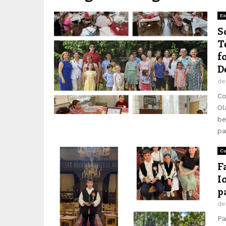
Ex
S
T
f
D
d
Co
Ol
be
pa
Cu
F
I
p
d
Pa