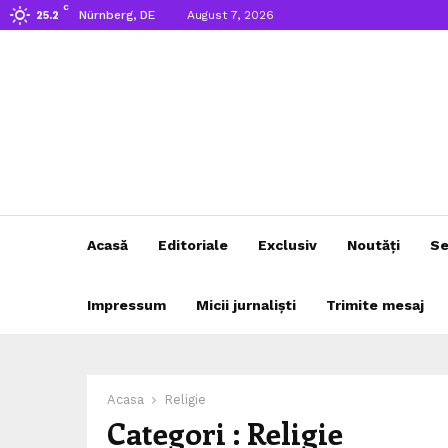
C
Nürnberg, DE
August 7, 2026
25.2
Acasă
Editoriale
Exclusiv
Noutăți
Se
Impressum
Micii jurnaliști
Trimite mesaj
Acasa
Religie
Categori : Religie