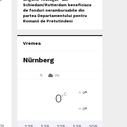
Schiedam/Rotterdam beneficiaza
de fonduri nerambursabile din
partea Departamentului pentru
Romanii de Pretutindeni
Vremea
e
Nürnberg
%
0%
°
0
C
0
°
°
0
 de
13
°
13
°
12
°
13
°
10
°