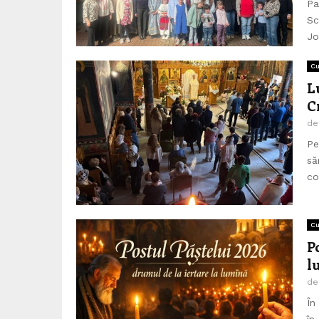
Pa
Sc
Jo
Cu
L
C
d
Pe
să
cop
Cu
P
l
d
În
în