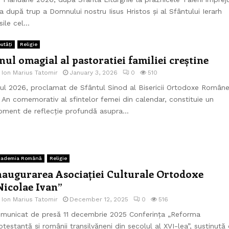
a după trup a Domnului nostru Iisus Hristos și al Sfântului Ierarh
sile cel...
utăți
Religie
nul omagial al pastoratiei familiei creștine
e
Ion Marius Tatomir
January 3, 2026
0
510
ul 2026, proclamat de Sfântul Sinod al Bisericii Ortodoxe Român
 An comemorativ al sfintelor femei din calendar, constituie un
ment de reflecție profundă asupra...
cademia Română
Religie
naugurarea Asociației Culturale Ortodoxe
Nicolae Ivan”
e
Ion Marius Tatomir
December 12, 2025
0
516
municat de presă 11 decembrie 2025 Conferința „Reforma
otestantă și românii transilvăneni din secolul al XVI-lea”, susținută