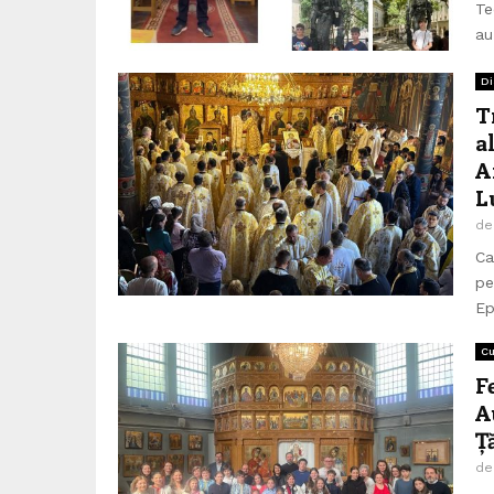
Te
au
Di
T
a
A
L
d
Ca
pe
Ep
Cu
F
A
Ț
d