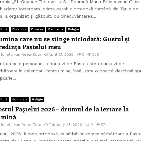
rohia „Sf. Grigorie Teologul şi Sf. Doamnă Maria Brâncoveanu” din
hiedam/Rotterdam, prima parohie ortodoxă română din Țările de
s, a organizat şi găzduit, cu binecuvântarea...
ltură
Diaspora
Diverse
Germania
Religie
umina care nu se stinge niciodată: Gustul și
redința Paștelui meu
e
Ionela van Reez-Zota
April 13, 2026
0
526
ntru unele persoane, a doua zi de Paște este doar o zi de
rbătoare în calendar. Pentru mine, însă, este o poartă deschisă sp
ilărie....
ltură
Editoriale
Religie
ostul Paştelui 2026 – drumul de la iertare la
umină
e
Ionela van Reez-Zota
February 23, 2026
0
574
 anul 2026, lumea ortodoxă va sărbători marea sărbătoare a Paște
 data de 12 aprilie. Înaintea acestei nopţi a bucuriei, credincioşii vo