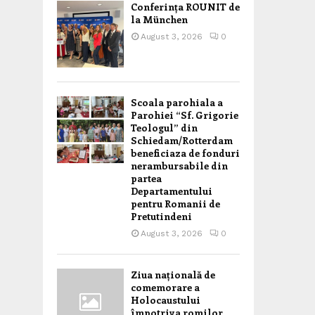
Conferința ROUNIT de
la München
August 3, 2026
0
Scoala parohiala a
Parohiei “Sf. Grigorie
Teologul” din
Schiedam/Rotterdam
beneficiaza de fonduri
nerambursabile din
partea
Departamentului
pentru Romanii de
Pretutindeni
August 3, 2026
0
Ziua națională de
comemorare a
Holocaustului
împotriva romilor