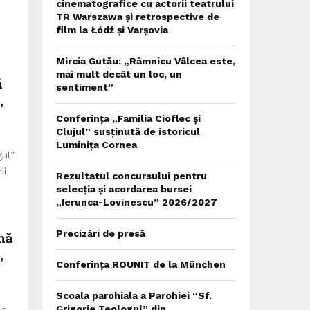
cinematografice cu actorii teatrului
TR Warszawa și retrospective de
film la Łódź și Varșovia
Mircia Gutău: „Râmnicu Vâlcea este,
mai mult decât un loc, un
ă
sentiment”
,
Conferința „Familia Cioflec și
Clujul” susținută de istoricul
Luminița Cornea
gul”
ii
Rezultatul concursului pentru
selecția și acordarea bursei
„Ierunca-Lovinescu” 2026/2027
nă
Precizări de presă
,
Conferința ROUNIT de la München
Scoala parohiala a Parohiei “Sf.
Grigorie Teologul” din
ur