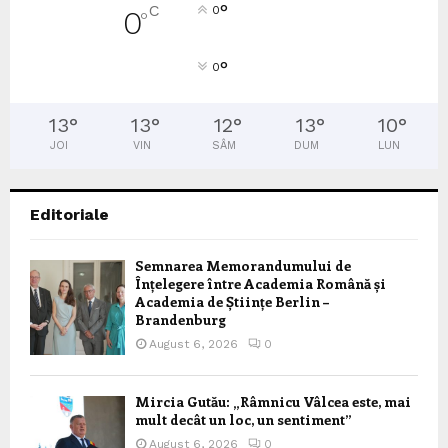
°
C
0
0
°
°
0
13
°
13
°
12
°
13
°
10
°
JOI
VIN
SÂM
DUM
LUN
Editoriale
Semnarea Memorandumului de
Înțelegere între Academia Română și
Academia de Științe Berlin –
Brandenburg
August 6, 2026
0
Mircia Gutău: „Râmnicu Vâlcea este, mai
mult decât un loc, un sentiment”
August 6, 2026
0