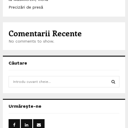
Precizări de presă
Comentarii Recente
No comments to show.
Căutare
S
e
a
S
r
c
E
Urmărește-ne
h
f
A
o
r
R