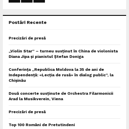
:
C
Postări Recente
H
Precizări de presă
„Violin Star” – turneu susținut în China de violonista
Diana Jipa și pianistul Ștefan Doniga
Conferința „Republica Moldova la 35 de ani de
Independență: «Lecția de rusă» în dialog public”, la
Chișinău
Două concerte susținute de Orchestra Filarmonicii
Arad la Musikverein, Viena
Precizări de presă
Top 100 Români de Pretutindeni