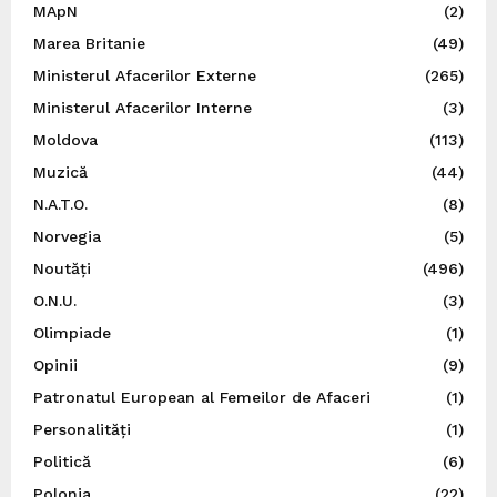
MApN
(2)
Marea Britanie
(49)
Ministerul Afacerilor Externe
(265)
Ministerul Afacerilor Interne
(3)
Moldova
(113)
Muzică
(44)
N.A.T.O.
(8)
Norvegia
(5)
Noutăți
(496)
O.N.U.
(3)
Olimpiade
(1)
Opinii
(9)
Patronatul European al Femeilor de Afaceri
(1)
Personalități
(1)
Politică
(6)
Polonia
(22)