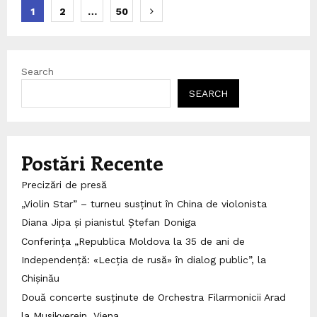
Posts
1
2
…
50
pagination
Search
SEARCH
Postări Recente
Precizări de presă
„Violin Star” – turneu susținut în China de violonista
Diana Jipa și pianistul Ștefan Doniga
Conferința „Republica Moldova la 35 de ani de
Independență: «Lecția de rusă» în dialog public”, la
Chișinău
Două concerte susținute de Orchestra Filarmonicii Arad
la Musikverein, Viena