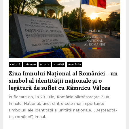
Cultură
Diverse
Istorie
Noutăți
România
Ziua Imnului Național al României – un
simbol al identității naționale și o
legătură de suflet cu Râmnicu Vâlcea
În fiecare an, la 29 iulie, România sărbătorește Ziua
Imnului Național, unul dintre cele mai importante
simboluri ale identității și unității naționale. „Deșteaptă-
te, române!”, imnul...