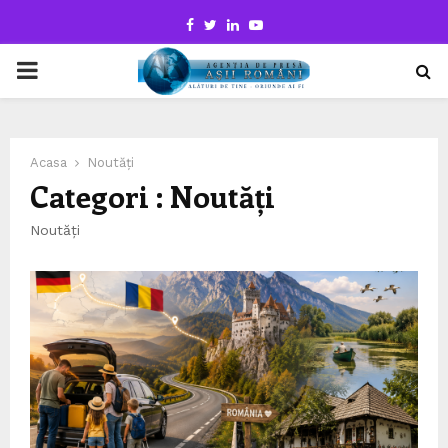
Facebook
Twitter
Linkedin
Youtube
PRIMARY
MENU
Acasa
Noutăți
Categori : Noutăți
Noutăți