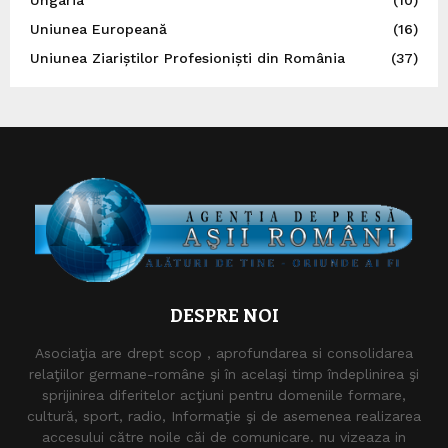
Uniunea Europeană
(16)
Uniunea Ziariștilor Profesioniști din România
(37)
DESPRE NOI
Asociaţia are drept scop , aprofundarea si consolidarea
relaţiilor germane-române şi în acelaşi timp îndeplinirea şi
sprijinirea diferitelor acţiuni pentru domeniile formare,
cultură, sport, radio, Informaţie şi de asemenea realizarea
accesului către noile căi de comunicare. nu vizeaza in