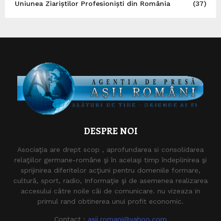
Uniunea Ziariștilor Profesioniști din România
(37)
DESPRE NOI
Asociaţia are drept scop , aprofundarea si consolidarea
relaţiilor germane-române şi în acelaşi timp îndeplinirea şi
sprijinirea diferitelor acţiuni pentru domeniile formare,
cultură, sport, radio, Informaţie şi de asemenea realizarea
accesului către noile căi de comunicare. nu vizeaza in
primul rand obtinerea unui profit economic.
Contact :
asii.romani@yahoo.com