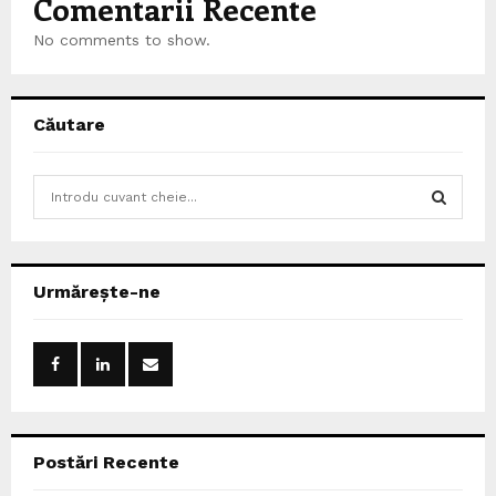
Comentarii Recente
No comments to show.
Căutare
S
e
a
S
r
c
E
Urmărește-ne
h
f
A
o
r
R
:
C
Postări Recente
H