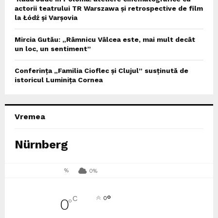
actorii teatrului TR Warszawa și retrospective de film
la Łódź și Varșovia
Mircia Gutău: „Râmnicu Vâlcea este, mai mult decât
un loc, un sentiment”
Conferința „Familia Cioflec și Clujul” susținută de
istoricul Luminița Cornea
Vremea
Nürnberg
%
0%
°
C
0
0
°