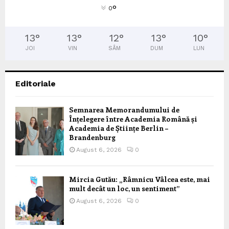
°
0
13
°
13
°
12
°
13
°
10
°
JOI
VIN
SÂM
DUM
LUN
Editoriale
Semnarea Memorandumului de
Înțelegere între Academia Română și
Academia de Științe Berlin –
Brandenburg
August 6, 2026
0
Mircia Gutău: „Râmnicu Vâlcea este, mai
mult decât un loc, un sentiment”
August 6, 2026
0