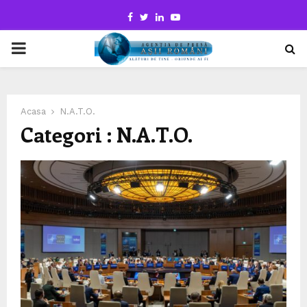
Facebook
Twitter
Linkedin
Youtube
PRIMARY
MENU
Acasa
N.A.T.O.
Categori : N.A.T.O.