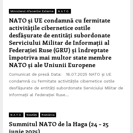
Ministerul Afacerilor Externe
N.A.T.O.
NATO și UE condamnă cu fermitate
activitățile cibernetice ostile
desfășurate de entități subordonate
Serviciului Militar de Informații al
Federației Ruse (GRU) și îndreptate
împotriva mai multor state membre
NATO și ale Uniunii Europene
Comunicat de presă Data: 18.07.2025 NATO și UE
condamnă cu fermitate activitățile cibernetice ostile
desfășurate de entități subordonate Serviciului Militar de
Informații al Federației Ruse...
N.A.T.O.
Noutăți
România
Summitul NATO de la Haga (24 – 25
iunie 2025)