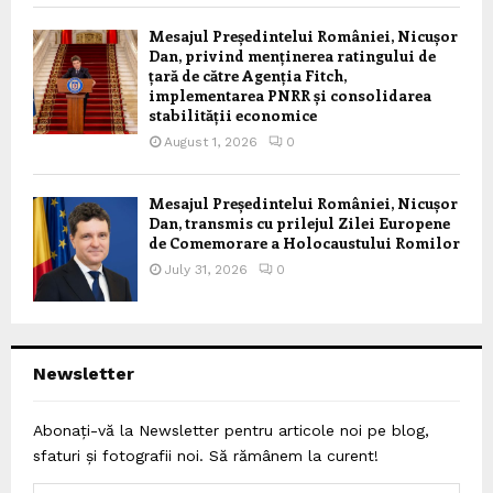
Mesajul Președintelui României, Nicușor
Dan, privind menținerea ratingului de
țară de către Agenția Fitch,
implementarea PNRR și consolidarea
stabilității economice
August 1, 2026
0
Mesajul Președintelui României, Nicușor
Dan, transmis cu prilejul Zilei Europene
de Comemorare a Holocaustului Romilor
July 31, 2026
0
Newsletter
Abonați-vă la Newsletter pentru articole noi pe blog,
sfaturi și fotografii noi. Să rămânem la curent!