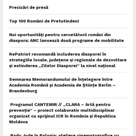
Precizări de presă
Top 100 Români de Pretutindeni
Noi oportunități pentru cercetătorii români din
diaspora: ANC lansează două programe de mobilitate
RePatriot recomandă includerea diasporei în
strategiile locale, județene și regionale de dezvoltare
și extinderea „Zilelor Diasporei” la nivel național
Semnarea Memorandumului de Înțelegere între
Academia Română și Academia de Științe Berlin –
Brandenburg
Programul CANTEMIR // „CLARA – Artă pentru
prevenție” – proiect colaborativ multidisciplinar
organizat cu sprijinul ICR în România și Republica
Moldova
Radu Jude în Polonia: ateliere cinematografice cu