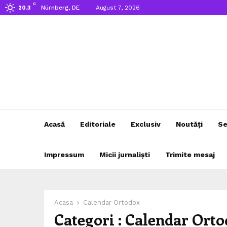
C
Nürnberg, DE
August 7, 2026
20.3
Acasă
Editoriale
Exclusiv
Noutăți
Se
Impressum
Micii jurnaliști
Trimite mesaj
Acasa
Calendar Ortodox
Categori : Calendar Ort