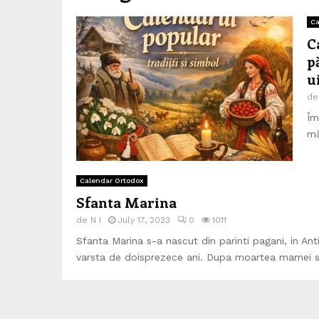
Ca
C
p
u
d
Îm
mă
Calendar Ortodox
Sfanta Marina
de
N I
July 17, 2023
0
1011
Sfanta Marina s-a nascut din parinti pagani, in Anti
varsta de doisprezece ani. Dupa moartea mamei sa