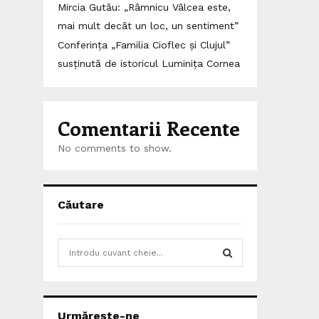
Mircia Gutău: „Râmnicu Vâlcea este,
mai mult decât un loc, un sentiment”
Conferința „Familia Cioflec și Clujul”
susținută de istoricul Luminița Cornea
Comentarii Recente
No comments to show.
Căutare
S
e
a
S
r
c
E
Urmărește-ne