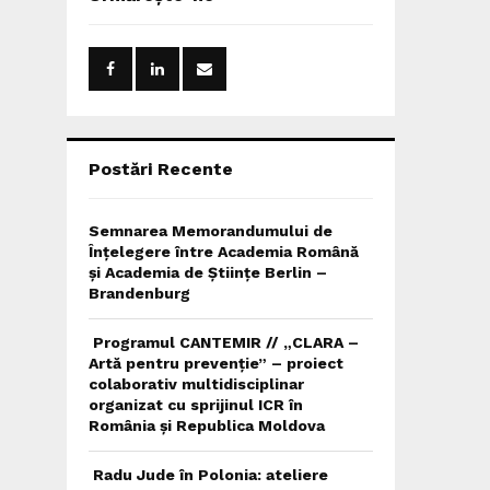
h
f
A
o
r
R
:
C
H
Postări Recente
Semnarea Memorandumului de
Înțelegere între Academia Română
și Academia de Științe Berlin –
Brandenburg
Programul CANTEMIR // „CLARA –
Artă pentru prevenție” – proiect
colaborativ multidisciplinar
organizat cu sprijinul ICR în
România și Republica Moldova
Radu Jude în Polonia: ateliere