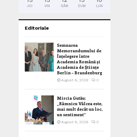
JOI
VIN
SÂM
DUM
LUN
Editoriale
Semnarea
Memorandumului de
Înțelegere între
Academia Română și
Academia de Științe
Berlin – Brandenburg
August 6, 2026
0
Mircia Gutău:
„Râmnicu Vâlcea este,
mai mult decât un loc,
un sentiment”
August 6, 2026
0