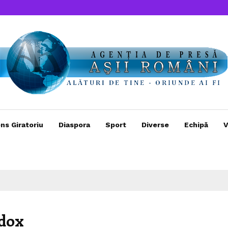
ns Giratoriu
Diaspora
Sport
Diverse
Echipă
V
odox