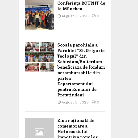
Conferința ROUNIT de
la München
August 3, 2026
0
Scoala parohiala a
Parohiei “Sf. Grigorie
Teologul” din
Schiedam/Rotterdam
beneficiaza de fonduri
nerambursabile din
partea
Departamentului
pentru Romanii de
Pretutindeni
August 3, 2026
0
Ziua națională de
comemorare a
Holocaustului
împotriva romilor