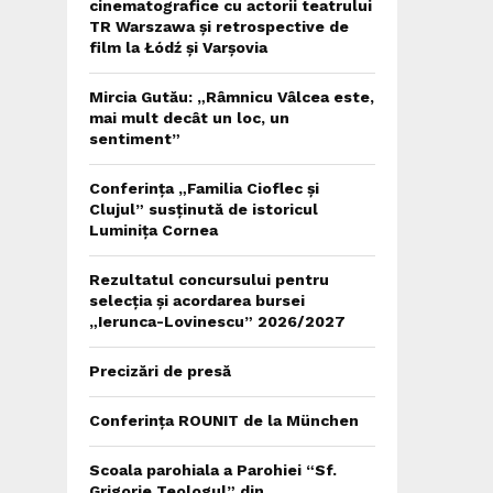
cinematografice cu actorii teatrului
TR Warszawa și retrospective de
film la Łódź și Varșovia
Mircia Gutău: „Râmnicu Vâlcea este,
mai mult decât un loc, un
sentiment”
Conferința „Familia Cioflec și
Clujul” susținută de istoricul
Luminița Cornea
Rezultatul concursului pentru
selecția și acordarea bursei
„Ierunca-Lovinescu” 2026/2027
Precizări de presă
Conferința ROUNIT de la München
Scoala parohiala a Parohiei “Sf.
Grigorie Teologul” din