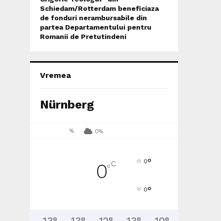
Schiedam/Rotterdam beneficiaza
de fonduri nerambursabile din
partea Departamentului pentru
Romanii de Pretutindeni
Vremea
Nürnberg
%
0%
°
0
C
0
°
°
0
13
°
13
°
12
°
13
°
10
°