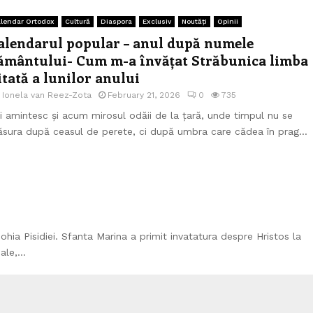
lendar Ortodox
Cultură
Diaspora
Exclusiv
Noutăți
Opinii
alendarul popular – anul după numele
ământului- Cum m-a învățat Străbunica limba
itată a lunilor anului
e
Ionela van Reez-Zota
February 21, 2026
0
735
i amintesc și acum mirosul odăii de la țară, unde timpul nu se
sura după ceasul de perete, ci după umbra care cădea în prag...
ohia Pisidiei. Sfanta Marina a primit invatatura despre Hristos la
le,...