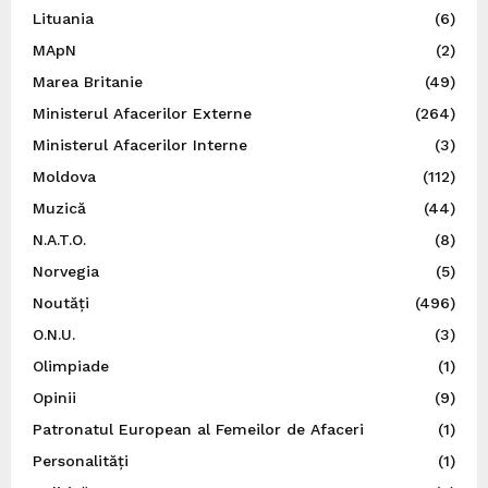
Lituania
(6)
MApN
(2)
Marea Britanie
(49)
Ministerul Afacerilor Externe
(264)
Ministerul Afacerilor Interne
(3)
Moldova
(112)
Muzică
(44)
N.A.T.O.
(8)
Norvegia
(5)
Noutăți
(496)
O.N.U.
(3)
Olimpiade
(1)
Opinii
(9)
Patronatul European al Femeilor de Afaceri
(1)
Personalități
(1)