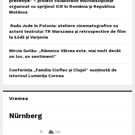
prevenție” – proiect colaborativ multidisciplinar
organizat cu sprijinul ICR în România și Republica
Moldova
Radu Jude în Polonia: ateliere cinematografice cu
actorii teatrului TR Warszawa și retrospective de film
la Łódź și Varșovia
Mircia Gutău: „Râmnicu Vâlcea este, mai mult decât
un loc, un sentiment”
Conferința „Familia Cioflec și Clujul” susținută de
istoricul Luminița Cornea
Vremea
Nürnberg
%
0%