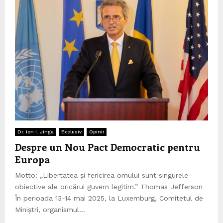
i
s
t
i
c
ă
Dr. Ion I. Jinga
Exclusiv
Opinii
Despre un Nou Pact Democratic pentru
Europa
Motto: „Libertatea și fericirea omului sunt singurele
obiective ale oricărui guvern legitim.” Thomas Jefferson
În perioada 13-14 mai 2025, la Luxemburg, Comitetul de
Miniștri, organismul...