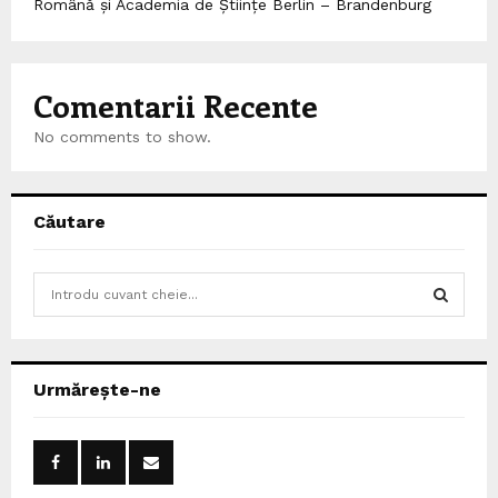
Română și Academia de Științe Berlin – Brandenburg
Comentarii Recente
No comments to show.
Căutare
S
e
a
S
r
c
E
Urmărește-ne
h
f
A
o
r
R
: