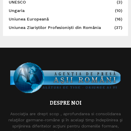
UNESCO
(3)
Ungaria
(10)
Uniunea Europeană
(16)
Uniunea Ziariștilor Profesioniști din România
(37)
DESPRE NOI
Asociaţia are drept scop , aprofundarea si consolidarea
relaţiilor germane-române şi în acelaşi timp îndeplinirea şi
sprijinirea diferitelor acţiuni pentru domeniile formare,