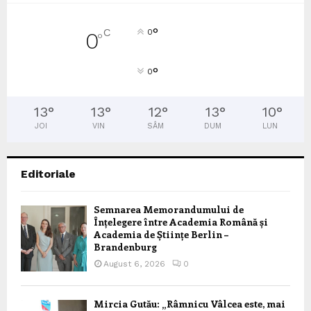
°
C
0
0
°
°
0
13
°
13
°
12
°
13
°
10
°
JOI
VIN
SÂM
DUM
LUN
Editoriale
Semnarea Memorandumului de
Înțelegere între Academia Română și
Academia de Științe Berlin –
Brandenburg
August 6, 2026
0
Mircia Gutău: „Râmnicu Vâlcea este, mai