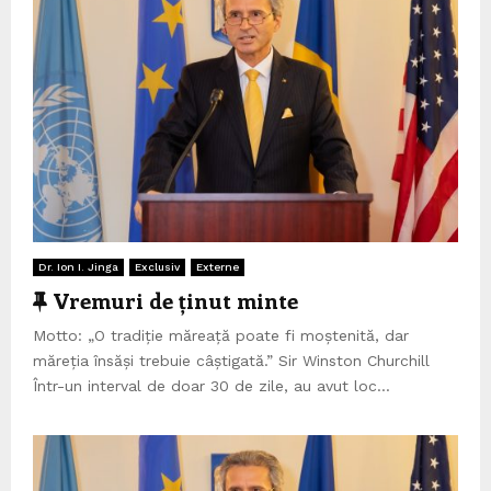
Dr. Ion I. Jinga
Exclusiv
Externe
C
Vremuri de ținut minte
a
Motto: „O tradiție măreață poate fi moștenită, dar
r
măreția însăși trebuie câștigată.” Sir Winston Churchill
a
Într-un interval de doar 30 de zile, au avut loc...
c
t
e
r