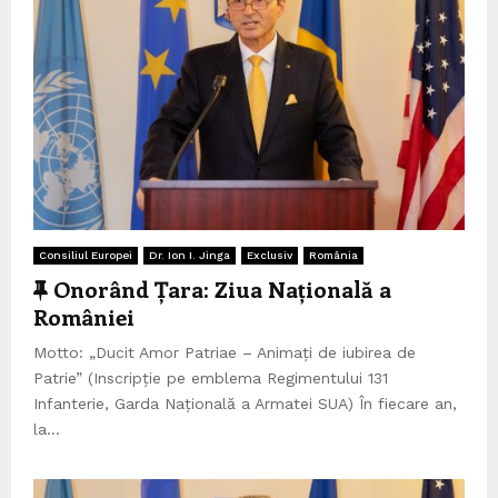
i
s
t
i
c
ă
Consiliul Europei
Dr. Ion I. Jinga
Exclusiv
România
C
Onorând Țara: Ziua Națională a
a
României
r
Motto: „Ducit Amor Patriae – Animați de iubirea de
a
Patrie” (Inscripție pe emblema Regimentului 131
c
Infanterie, Garda Națională a Armatei SUA) În fiecare an,
t
la...
e
r