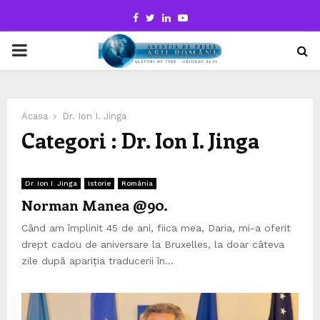
Facebook
Twitter
Linkedin
Youtube
PRIMARY
MENU
Acasa
Dr. Ion I. Jinga
Categori : Dr. Ion I. Jinga
Dr. Ion I. Jinga
Istorie
România
Norman Manea @90.
Când am împlinit 45 de ani, fiica mea, Daria, mi-a oferit
drept cadou de aniversare la Bruxelles, la doar câteva
zile după apariția traducerii în...