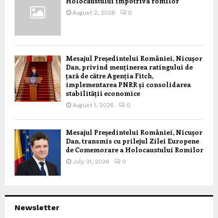
Holocaustului împotriva romilor
August 2, 2026
0
Mesajul Președintelui României, Nicușor
Dan, privind menținerea ratingului de
țară de către Agenția Fitch,
implementarea PNRR și consolidarea
stabilității economice
August 1, 2026
0
Mesajul Președintelui României, Nicușor
Dan, transmis cu prilejul Zilei Europene
de Comemorare a Holocaustului Romilor
July 31, 2026
0
Newsletter