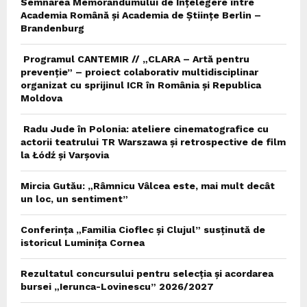
Semnarea Memorandumului de Înțelegere între
Academia Română și Academia de Științe Berlin –
Brandenburg
Programul CANTEMIR // „CLARA – Artă pentru
prevenție” – proiect colaborativ multidisciplinar
organizat cu sprijinul ICR în România și Republica
Moldova
Radu Jude în Polonia: ateliere cinematografice cu
actorii teatrului TR Warszawa și retrospective de film
la Łódź și Varșovia
Mircia Gutău: „Râmnicu Vâlcea este, mai mult decât
un loc, un sentiment”
Conferința „Familia Cioflec și Clujul” susținută de
istoricul Luminița Cornea
Rezultatul concursului pentru selecția și acordarea
bursei „Ierunca-Lovinescu” 2026/2027