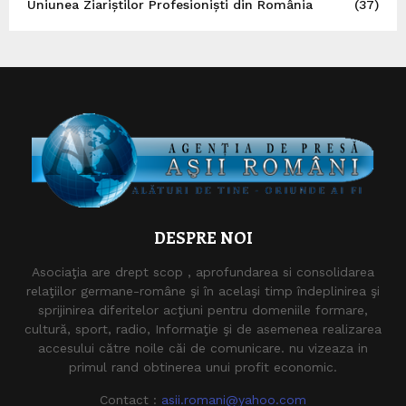
Uniunea Ziariștilor Profesioniști din România
(37)
DESPRE NOI
Asociaţia are drept scop , aprofundarea si consolidarea
relaţiilor germane-române şi în acelaşi timp îndeplinirea şi
sprijinirea diferitelor acţiuni pentru domeniile formare,
cultură, sport, radio, Informaţie şi de asemenea realizarea
accesului către noile căi de comunicare. nu vizeaza in
primul rand obtinerea unui profit economic.
Contact :
asii.romani@yahoo.com