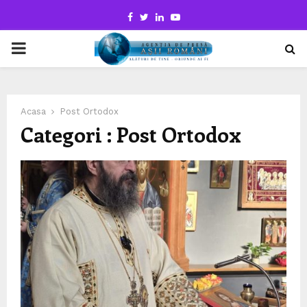
Facebook
Twitter
Linkedin
Youtube
PRIMARY
MENU
Acasa
Post Ortodox
Categori : Post Ortodox