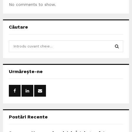
No comments to show.
Căutare
S
e
a
S
r
c
E
Urmărește-ne
h
f
A
o
r
R
:
C
Postări Recente
H