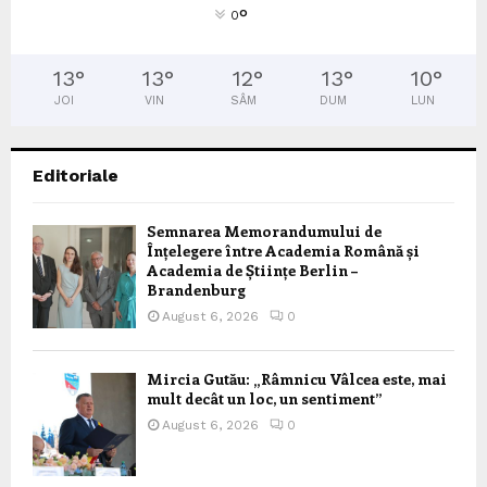
°
0
13
°
13
°
12
°
13
°
10
°
JOI
VIN
SÂM
DUM
LUN
Editoriale
Semnarea Memorandumului de
Înțelegere între Academia Română și
Academia de Științe Berlin –
Brandenburg
August 6, 2026
0
Mircia Gutău: „Râmnicu Vâlcea este, mai
mult decât un loc, un sentiment”
August 6, 2026
0