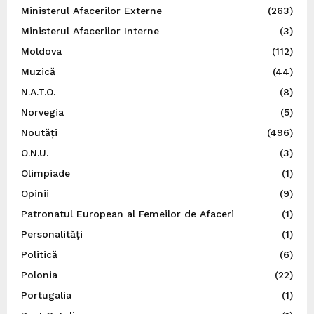
Ministerul Afacerilor Externe
(263)
Ministerul Afacerilor Interne
(3)
Moldova
(112)
Muzică
(44)
N.A.T.O.
(8)
Norvegia
(5)
Noutăți
(496)
O.N.U.
(3)
Olimpiade
(1)
Opinii
(9)
Patronatul European al Femeilor de Afaceri
(1)
Personalități
(1)
Politică
(6)
Polonia
(22)
Portugalia
(1)