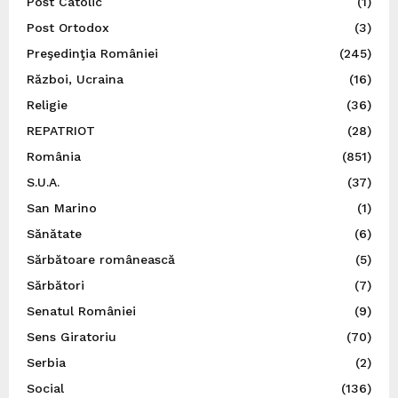
Post Catolic
(1)
Post Ortodox
(3)
Preşedinţia României
(245)
Război, Ucraina
(16)
Religie
(36)
REPATRIOT
(28)
România
(851)
S.U.A.
(37)
San Marino
(1)
Sănătate
(6)
Sărbătoare românească
(5)
Sărbători
(7)
Senatul României
(9)
Sens Giratoriu
(70)
Serbia
(2)
Social
(136)