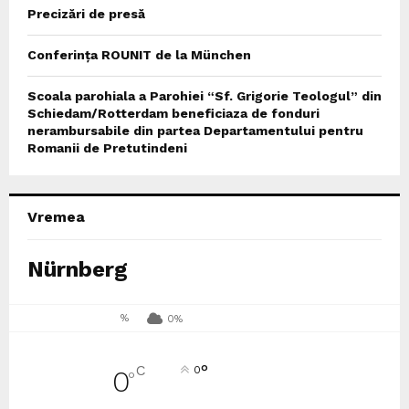
Precizări de presă
Conferința ROUNIT de la München
Scoala parohiala a Parohiei “Sf. Grigorie Teologul” din
Schiedam/Rotterdam beneficiaza de fonduri
nerambursabile din partea Departamentului pentru
Romanii de Pretutindeni
Vremea
Nürnberg
%
0%
°
C
0
0
°