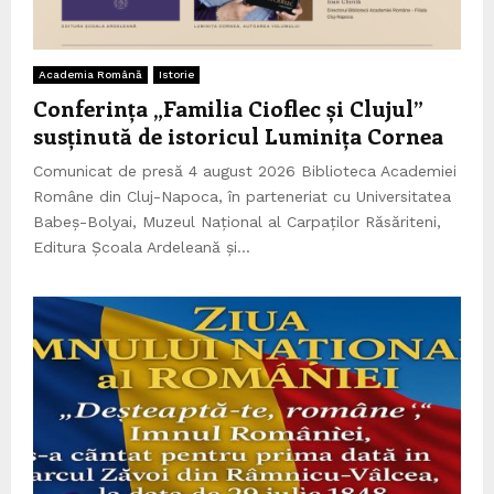
Academia Română
Istorie
Conferința „Familia Cioflec și Clujul”
susținută de istoricul Luminița Cornea
Comunicat de presă 4 august 2026 Biblioteca Academiei
Române din Cluj-Napoca, în parteneriat cu Universitatea
Babeș-Bolyai, Muzeul Național al Carpaților Răsăriteni,
Editura Școala Ardeleană și...