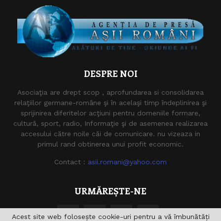
DESPRE NOI
Asociaţia are drept scop , aprofundarea si consolidarea
relaţiilor germane-române şi în acelaşi timp îndeplinirea şi
sprijinirea diferitelor acţiuni pentru domeniile formare,
cultură, sport, radio, Informaţie şi de asemenea realizarea
accesului către noile căi de comunicare. nu vizeaza in
primul rand obtinerea unui profit economic.
Contact :
asii.romani@yahoo.com
URMĂREȘTE-NE
Acest site web folosește cookie-uri pentru a vă îmbunătăți