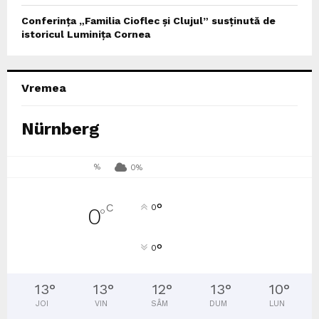
Conferința „Familia Cioflec și Clujul” susținută de
istoricul Luminița Cornea
Vremea
Nürnberg
%
0%
°
C
0
0
°
°
0
13
°
13
°
12
°
13
°
10
°
JOI
VIN
SÂM
DUM
LUN