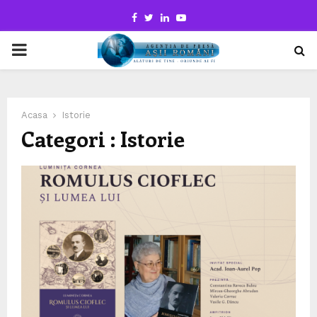
Facebook
Twitter
Linkedin
Youtube
PRIMARY
MENU
Acasa
Istorie
Categori : Istorie