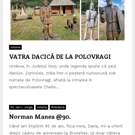
Istorie
VATRA DACICĂ DE LA POLOVRAGI
Undeva, în Județul Gorj, unde legenda spune că zeul
dacilor, Zamolxis, trăia într-o peșteră cunoscută sub
numele de Polovragi, aflată la intrarea în
spectaculoasele Cheile...
Dr. Ion I. Jinga
Istorie
România
Norman Manea @90.
Când am împlinit 45 de ani, fiica mea, Daria, mi-a oferit
drept cadou de aniversare la Bruxelles, la doar câteva