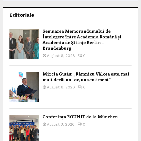
Editoriale
Semnarea Memorandumului de
Înțelegere între Academia Română și
Academia de Științe Berlin –
Brandenburg
August 6, 2026
0
Mircia Gutău: „Râmnicu Vâlcea este, mai
mult decât un loc, un sentiment”
August 6, 2026
0
Conferința ROUNIT de la München
August 3, 2026
0