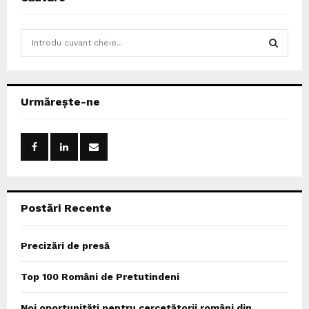
S
e
a
S
r
c
E
Urmărește-ne
h
f
A
o
r
R
:
C
Postări Recente
H
Precizări de presă
Top 100 Români de Pretutindeni
Noi oportunități pentru cercetătorii români din