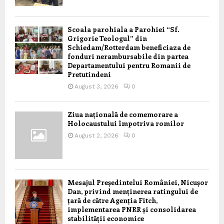
Scoala parohiala a Parohiei “Sf.
Grigorie Teologul” din
Schiedam/Rotterdam beneficiaza de
fonduri nerambursabile din partea
Departamentului pentru Romanii de
Pretutindeni
August 3, 2026
0
Ziua națională de comemorare a
Holocaustului împotriva romilor
August 2, 2026
0
Mesajul Președintelui României, Nicușor
Dan, privind menținerea ratingului de
țară de către Agenția Fitch,
implementarea PNRR și consolidarea
stabilității economice