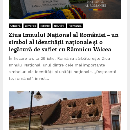
Cultură
Diverse
Istorie
Noutăți
România
Ziua Imnului Național al României – un
simbol al identității naționale și o
legătură de suflet cu Râmnicu Vâlcea
În fiecare an, la 29 iulie, România sărbătorește Ziua
Imnului Național, unul dintre cele mai importante
simboluri ale identității și unității naționale. „Deșteaptă-
te, române!”, imnul...