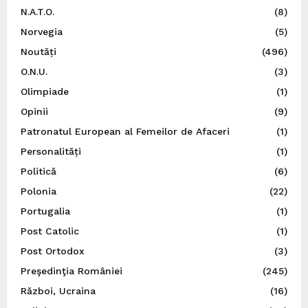
N.A.T.O.
(8)
Norvegia
(5)
Noutăți
(496)
O.N.U.
(3)
Olimpiade
(1)
Opinii
(9)
Patronatul European al Femeilor de Afaceri
(1)
Personalități
(1)
Politică
(6)
Polonia
(22)
Portugalia
(1)
Post Catolic
(1)
Post Ortodox
(3)
Preşedinţia României
(245)
Război, Ucraina
(16)