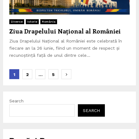
Diverse
Istorie
România
Ziua Drapelului Național al României
Ziua Drapelului Național al României este celebrată în
fiecare an la 26 iunie, fiind un moment de respect și
recunoștință față de unul dintre cele...
Posts
1
2
…
5
pagination
Search
SEARCH