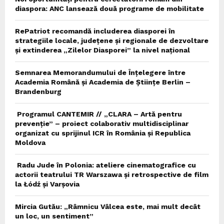
diaspora: ANC lansează două programe de mobilitate
RePatriot recomandă includerea diasporei în
strategiile locale, județene și regionale de dezvoltare
și extinderea „Zilelor Diasporei” la nivel național
Semnarea Memorandumului de Înțelegere între
Academia Română și Academia de Științe Berlin –
Brandenburg
Programul CANTEMIR // „CLARA – Artă pentru
prevenție” – proiect colaborativ multidisciplinar
organizat cu sprijinul ICR în România și Republica
Moldova
Radu Jude în Polonia: ateliere cinematografice cu
actorii teatrului TR Warszawa și retrospective de film
la Łódź și Varșovia
Mircia Gutău: „Râmnicu Vâlcea este, mai mult decât
un loc, un sentiment”