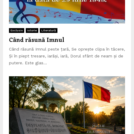
Exclusiv
Istorie
Literatură
Când răsună Imnul
Când răsună Imnul peste țară, Se oprește clipa în tăcere,
Și în piept tresare, iarăși, iară, Dorul sfânt de neam și de
putere. Este glas...