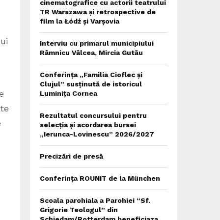
cinematografice cu actorii teatrului
TR Warszawa și retrospective de
film la Łódź și Varșovia
ui
Interviu cu primarul municipiului
Râmnicu Vâlcea, Mircia Gutău
Conferința „Familia Cioflec și
Clujul” susținută de istoricul
e
Luminița Cornea
nte
Rezultatul concursului pentru
e
selecția și acordarea bursei
„Ierunca-Lovinescu” 2026/2027
,
Precizări de presă
Conferința ROUNIT de la München
Scoala parohiala a Parohiei “Sf.
Grigorie Teologul” din
Schiedam/Rotterdam beneficiaza