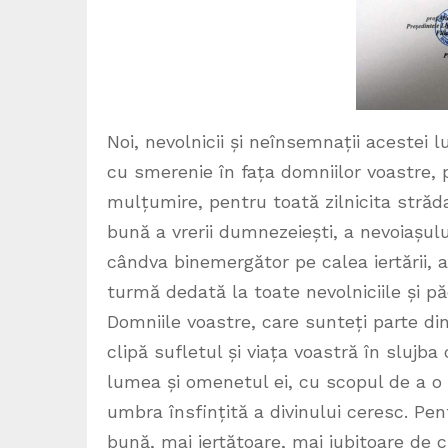
Noi, nevolnicii și neînsemnații acestei 
cu smerenie în fața domniilor voastre,
mulțumire, pentru toată zilnicita străd
bună a vrerii dumnezeiești, a nevoiașul
cândva binemergător pe calea iertării, a 
turmă dedată la toate nevolniciile și p
Domniile voastre, care sunteți parte di
clipă sufletul și viața voastră în slujba
lumea și omenetul ei, cu scopul de a o
umbra însfințită a divinului ceresc. Pe
bună, mai iertătoare, mai iubitoare de ci