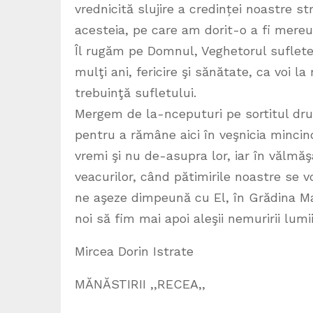
vrednicită slujire a credinței noastre s
acesteia, pe care am dorit-o a fi mereu r
Îl rugăm pe Domnul, Veghetorul suflete
mulţi ani, fericire şi sănătate, ca voi l
trebuinţă sufletului.
Mergem de la-nceputuri pe sortitul drum
pentru a rămâne aici în veşnicia mincin
vremi şi nu de-asupra lor, iar în vălmăş
veacurilor, când pătimirile noastre se vo
ne aşeze dimpeună cu El, în Grădina Mai
noi să fim mai apoi aleşii nemuririi lumii 
Mircea Dorin Istrate
MĂNĂSTIRII ,,RECEA,,