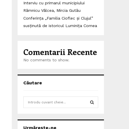
Interviu cu primarul municipiului
Râmnicu Vâlcea, Mircia Gutău
Conferința „Familia Cioflec și Clujul”
susținută de istoricul Luminița Cornea
Comentarii Recente
No comments to show.
Căutare
S
e
a
S
r
c
E
Urmărește-ne