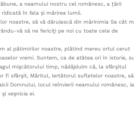
trăbune, a neamului nostru cel românesc, a țării
idicată în fala și mărirea lumii.
lor noastre, să vă dăruiască din mărinimia Sa cât m
a rându-vă să ne fericiţi pe noi cu toate cele de
 al pătimirilor noastre, plătind mereu ortul cerut
oaselor vremi. Suntem, ca de atâtea ori în istorie, s
agul mişcătorului timp, nădăjduim că, la sfârşitul
r fi sfârşit, Măritul, Iertătorul sufletelor noastre, să
cii Domnului, locul reînvierii neamului românesc, ia
şi veşnicia ei.