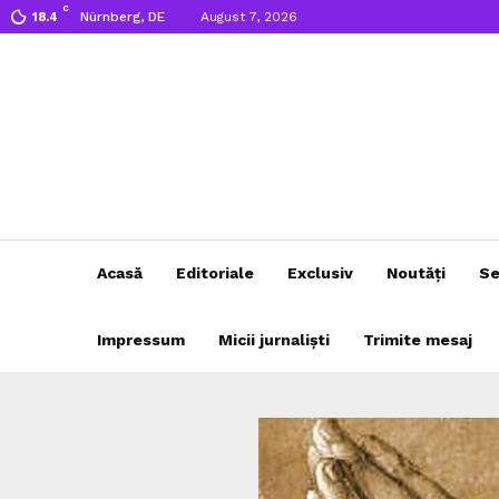
C
Nürnberg, DE
August 7, 2026
18.4
Acasă
Editoriale
Exclusiv
Noutăți
Se
Impressum
Micii jurnaliști
Trimite mesaj