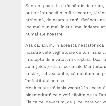
Suntem poate la o răspântie de drum, u
putere întunecă mințile noastre, târân
străbună, de neam și țară, făcându-ne 
loc mai bun mai liniștit, mai îndestulat
numai ale noastre.
Așa că, acum, în această nestatornică 
noastre cele veghetoare de lumină și c
înțelepte de învățătură creștină. Doar a
au înțeles jertfa și poruncile Mântuitorul
la sfârșitul veacurilor, să meritam cu pr
însfințitului ceresc.
Menirea și strădania voastră în această
binemeritată ce o veți căpăta de la Tat
Fie ca cei de-acum, ca şi cei care vor v