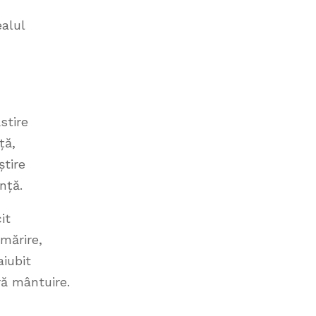
ealul
stire
ță,
știre
nță.
it
mărire,
iubit
ră mântuire.