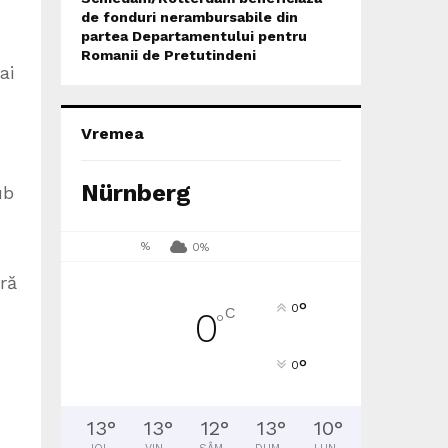
de fonduri nerambursabile din
partea Departamentului pentru
Romanii de Pretutindeni
ai
Vremea
Nürnberg
ub
%
0%
ră
°
0
C
0
°
°
0
13
°
13
°
12
°
13
°
10
°