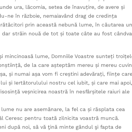
nde ura, lăcomia, setea de înavuțire, de avere și
du-ne în războie, nemaiavând drag de credința
rătăcitori prin această nebună lume, în căutarea un
, dar străin nouă de tot și toate câte au fost cândva
și mincinoasă lume, Domniile Voastre sunteți troițel
onștiință, de la care așteptăm mereu și mereu cuvi
șa, și numai așa vom fi creștini adevărați, ființe car
ui și Iertătorulului nostru cel iubit, și care mai apoi
isosință veșnicirea noastră în nesfârșitele raiuri ale
 lume nu are asemănare, la fel ca și răsplata cea
ăl Ceresc pentru toată zilnicita voastră muncă.
eni după noi, să vă ţină minte gândul şi fapta de