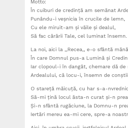
Motto:
În cuiburi de credință am semănat Ard
Punându-i veșnicia în crucile de lemn,
Cu ele miruit-am și văile și dealul,
Să fac cărării Tale, cel luminat însemn.
La noi, aici la ,,Recea,, e-o sfântă mănă
În care Domnul pus-a Lumină și Credin
Iar clopoul-i în dangăt, chemare dă de 
Ardealului, că locu-i, însemn de conștii
O stareță măicuță, cu har s-a-nvrednic
Să-mi țină locul ăsta-n curat și-n prea
Și-n sfântă rugăciune, la Domnu-n prea
Iertări mereu ea-mi cere, spre-a noast
Aici, în umbra crucii, jertfelnicul Ardeal,