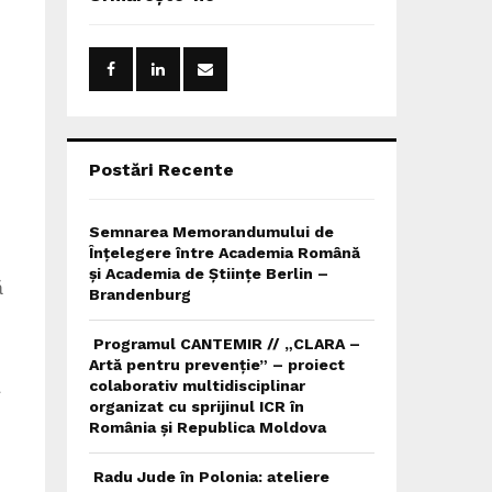
h
f
A
o
r
R
:
C
H
Postări Recente
Semnarea Memorandumului de
Înțelegere între Academia Română
și Academia de Științe Berlin –
ă
Brandenburg
Programul CANTEMIR // „CLARA –
Artă pentru prevenție” – proiect
a
colaborativ multidisciplinar
organizat cu sprijinul ICR în
România și Republica Moldova
Radu Jude în Polonia: ateliere