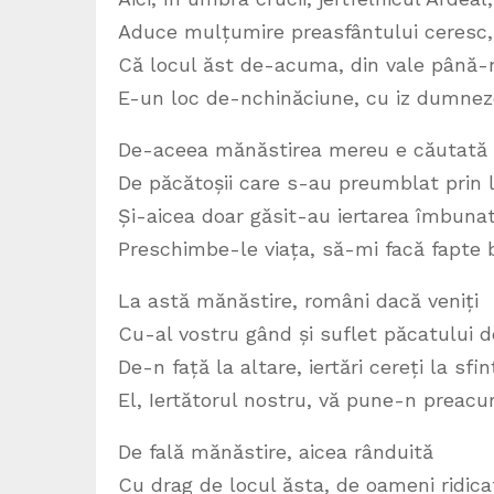
Aduce mulțumire preasfântului ceresc,
Că locul ăst de-acuma, din vale până-
E-un loc de-nchinăciune, cu iz dumnez
De-aceea mănăstirea mereu e căutată
De păcătoșii care s-au preumblat prin 
Și-aicea doar găsit-au iertarea îmbuna
Preschimbe-le viața, să-mi facă fapte 
La astă mănăstire, români dacă veniți
Cu-al vostru gând și suflet păcatului d
De-n față la altare, iertări cereți la sfinț
El, Iertătorul nostru, vă pune-n preacur
De fală mănăstire, aicea rânduită
Cu drag de locul ăsta, de oameni ridica