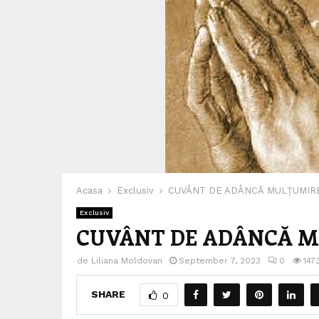
Acasa
Exclusiv
CUVÂNT DE ADÂNCĂ MULȚUMIR
Exclusiv
CUVÂNT DE ADÂNCĂ 
de
Liliana Moldovan
September 7, 2023
0
147
SHARE
0