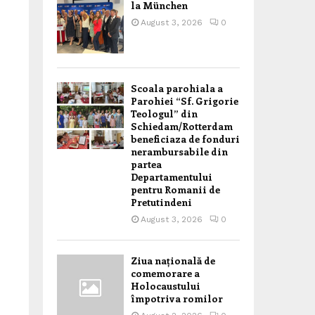
la München
August 3, 2026
0
Scoala parohiala a
Parohiei “Sf. Grigorie
Teologul” din
Schiedam/Rotterdam
beneficiaza de fonduri
nerambursabile din
partea
Departamentului
pentru Romanii de
Pretutindeni
August 3, 2026
0
Ziua națională de
comemorare a
Holocaustului
împotriva romilor