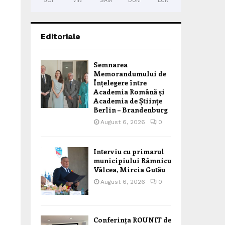
JOI
VIN
SÂM
DUM
LUN
Editoriale
Semnarea
Memorandumului de
Înțelegere între
Academia Română și
Academia de Științe
Berlin – Brandenburg
August 6, 2026
0
Interviu cu primarul
municipiului Râmnicu
Vâlcea, Mircia Gutău
August 6, 2026
0
Conferința ROUNIT de