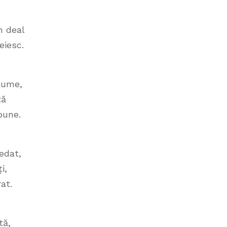
n deal
eiesc.
lume,
tă
bune.
edat,
i,
at.
tă,