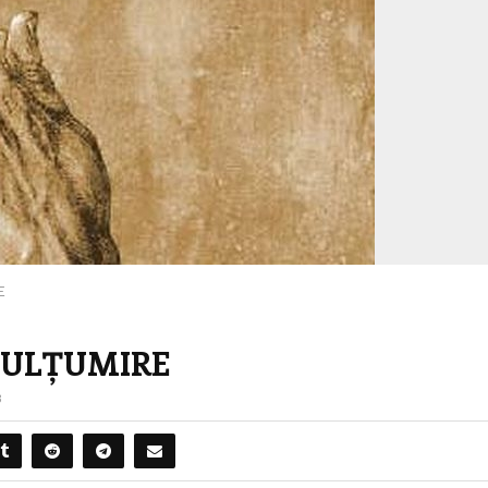
E
MULȚUMIRE
3