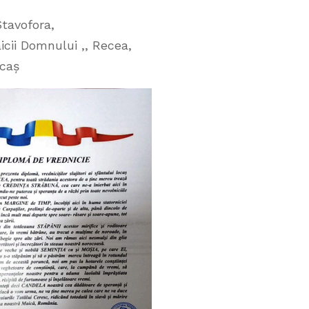
tavofora,
icii Domnului ,, Recea,
ocaș