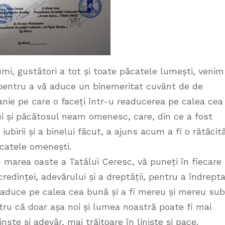
lumi, gustători a tot și toate păcatele lumești, venim
 pentru a vă aduce un binemeritat cuvânt de de
anie pe care o faceți într-u readucerea pe calea cea
ui și păcătosul neam omenesc, care, din ce a fost
iubirii și a binelui făcut, a ajuns acum a fi o rătăcit
ăcatele omenești.
n marea oaste a Tatălui Ceresc, vă puneți în fiecare
 credinței, adevărului și a dreptății, pentru a îndrept
 aduce pe calea cea bună și a fi mereu și mereu sub
ntru că doar așa noi și lumea noastră poate fi mai
nste și adevăr, mai trăitoare în liniște și pace.