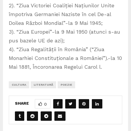
2). “Ziua Victoriei Coaliției Națiunilor Unite
împotriva Germaniei Naziste în cel De-al
Doilea Război Mondial”-la 9 Mai 1945;
3). “Ziua Europei”-la 9 Mai 1950 (atunci s-au
pus bazele UE de azi);
4). “Ziua Regalității în România” (“Ziua
Monarhiei Constituționale a României”).-la 10
Mai 1881, Încoronarea Regelui Carol l.
CULTURA
LITERATURĂ
POEZIE
SHARE
0