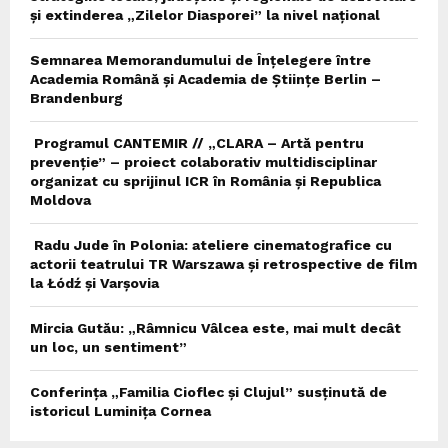
și extinderea „Zilelor Diasporei” la nivel național
Semnarea Memorandumului de Înțelegere între
Academia Română și Academia de Științe Berlin –
Brandenburg
Programul CANTEMIR // „CLARA – Artă pentru
prevenție” – proiect colaborativ multidisciplinar
organizat cu sprijinul ICR în România și Republica
Moldova
Radu Jude în Polonia: ateliere cinematografice cu
actorii teatrului TR Warszawa și retrospective de film
la Łódź și Varșovia
Mircia Gutău: „Râmnicu Vâlcea este, mai mult decât
un loc, un sentiment”
Conferința „Familia Cioflec și Clujul” susținută de
istoricul Luminița Cornea