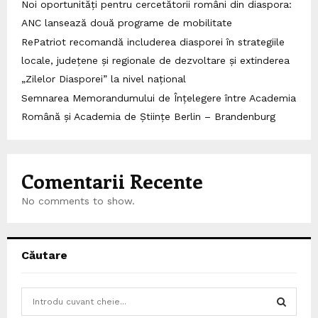
Noi oportunități pentru cercetătorii români din diaspora:
ANC lansează două programe de mobilitate
RePatriot recomandă includerea diasporei în strategiile
locale, județene și regionale de dezvoltare și extinderea
„Zilelor Diasporei” la nivel național
Semnarea Memorandumului de Înțelegere între Academia
Română și Academia de Științe Berlin – Brandenburg
Comentarii Recente
No comments to show.
Căutare
S
e