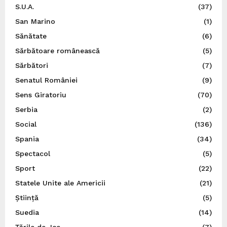
S.U.A.
(37)
San Marino
(1)
Sănătate
(6)
Sărbătoare românească
(5)
Sărbători
(7)
Senatul României
(9)
Sens Giratoriu
(70)
Serbia
(2)
Social
(136)
Spania
(34)
Spectacol
(5)
Sport
(22)
Statele Unite ale Americii
(21)
Știință
(5)
Suedia
(14)
Ţările de Jos
(7)