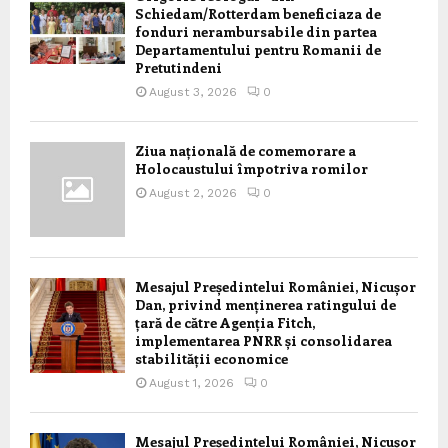
Schiedam/Rotterdam beneficiaza de
fonduri nerambursabile din partea
Departamentului pentru Romanii de
Pretutindeni
August 3, 2026
0
Ziua națională de comemorare a
Holocaustului împotriva romilor
August 2, 2026
0
Mesajul Președintelui României, Nicușor
Dan, privind menținerea ratingului de
țară de către Agenția Fitch,
implementarea PNRR și consolidarea
stabilității economice
August 1, 2026
0
Mesajul Președintelui României, Nicușor