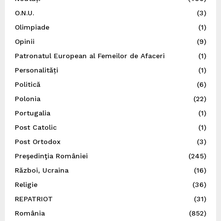
O.N.U.
(3)
Olimpiade
(1)
Opinii
(9)
Patronatul European al Femeilor de Afaceri
(1)
Personalități
(1)
Politică
(6)
Polonia
(22)
Portugalia
(1)
Post Catolic
(1)
Post Ortodox
(3)
Preşedinţia României
(245)
Război, Ucraina
(16)
Religie
(36)
REPATRIOT
(31)
România
(852)