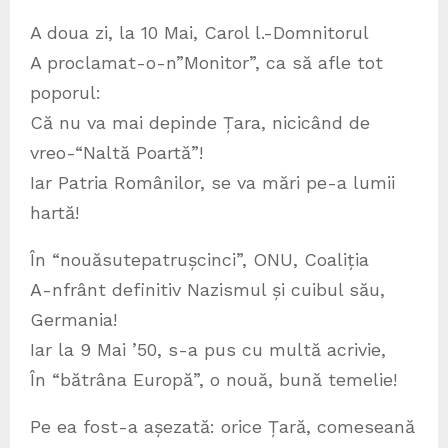
A doua zi, la 10 Mai, Carol l.-Domnitorul
A proclamat-o-n”Monitor”, ca să afle tot
poporul:
Că nu va mai depinde Țara, nicicând de
vreo-“Naltă Poartă”!
Iar Patria Românilor, se va mări pe-a lumii
hartă!
În “nouăsutepatrușcinci”, ONU, Coaliția
A-nfrânt definitiv Nazismul și cuibul său,
Germania!
Iar la 9 Mai ’50, s-a pus cu multă acrivie,
În “bătrâna Europă”, o nouă, bună temelie!
Pe ea fost-a așezată: orice Țară, comeseană