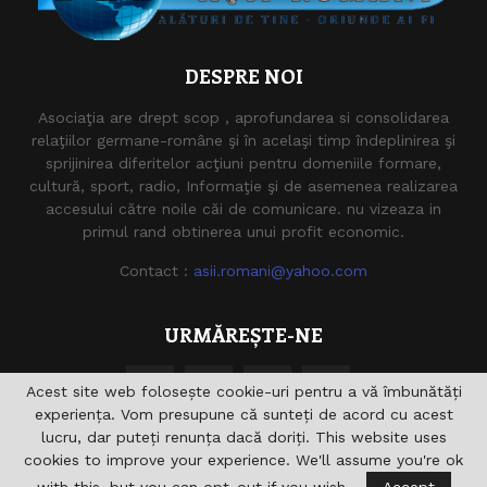
DESPRE NOI
Asociaţia are drept scop , aprofundarea si consolidarea
relaţiilor germane-române şi în acelaşi timp îndeplinirea şi
sprijinirea diferitelor acţiuni pentru domeniile formare,
cultură, sport, radio, Informaţie şi de asemenea realizarea
accesului către noile căi de comunicare. nu vizeaza in
primul rand obtinerea unui profit economic.
Contact :
asii.romani@yahoo.com
URMĂREȘTE-NE
Acest site web folosește cookie-uri pentru a vă îmbunătăți
experiența. Vom presupune că sunteți de acord cu acest
lucru, dar puteți renunța dacă doriți. This website uses
cookies to improve your experience. We'll assume you're ok