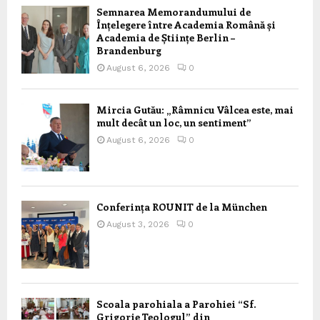
Semnarea Memorandumului de
Înțelegere între Academia Română și
Academia de Științe Berlin –
Brandenburg
August 6, 2026
0
Mircia Gutău: „Râmnicu Vâlcea este, mai
mult decât un loc, un sentiment”
August 6, 2026
0
Conferința ROUNIT de la München
August 3, 2026
0
Scoala parohiala a Parohiei “Sf.
Grigorie Teologul” din