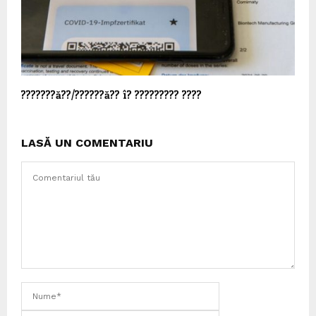
???????ă??/??????ă?? î? ????????? ????
LASĂ UN COMENTARIU