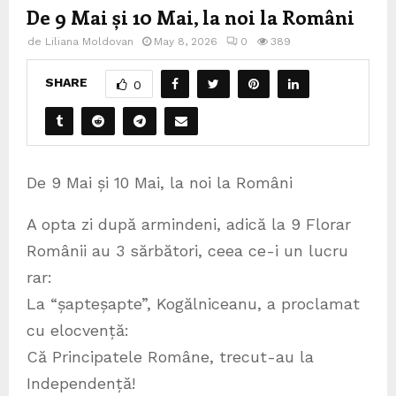
De 9 Mai și 10 Mai, la noi la Români
de
Liliana Moldovan
May 8, 2026
0
389
SHARE
0
De 9 Mai și 10 Mai, la noi la Români
A opta zi după armindeni, adică la 9 Florar
Românii au 3 sărbători, ceea ce-i un lucru
rar:
La “șapteșapte”, Kogălniceanu, a proclamat
cu elocvență:
Că Principatele Române, trecut-au la
Independență!