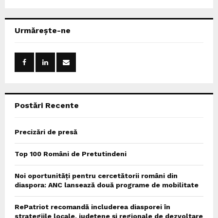
a
S
r
c
E
Urmărește-ne
h
f
A
o
r
R
:
C
Postări Recente
H
Precizări de presă
Top 100 Români de Pretutindeni
Noi oportunități pentru cercetătorii români din
diaspora: ANC lansează două programe de mobilitate
RePatriot recomandă includerea diasporei în
strategiile locale, județene și regionale de dezvoltare