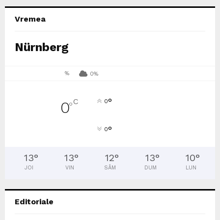
Vremea
Nürnberg
%
0%
°
C
0
0
°
°
0
13
°
13
°
12
°
13
°
10
°
JOI
VIN
SÂM
DUM
LUN
Editoriale