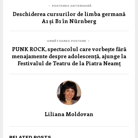
POSTAREA ANTERIOARĂ
Deschiderea cursurilor de limba germană
A1 și B1 în Nürnberg
URMĂTOAREA POSTARE
PUNK ROCK, spectacolul care vorbește fără
menajamente despre adolescență, ajunge la
Festivalul de Teatru de la Piatra Neamț
Liliana Moldovan
RELATED POSTS