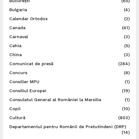
București
(65)
Bulgaria
(4)
Calendar Ortodox
(2)
Canada
(41)
Carnaval
(3)
Cehia
(5)
China
(3)
Comunicat de presă
(284)
Concurs
(8)
Consilier MPU
(1)
Consiliul Europei
(19)
Consulatul General al României la Marsilia
(1)
Copii
(10)
Cultură
(803)
Departamentul pentru Românii de Pretutindeni (DRP)
(14)