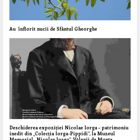
Au înflorit nucii de Sfântul Gheorghe
Deschiderea expoziției Nicolae Iorga – patrimoniu
inedit din „Colecția Iorga-Pippidi”, la Muzeul
Memorial „Nicolae Iorga”, Vălenii de Munte