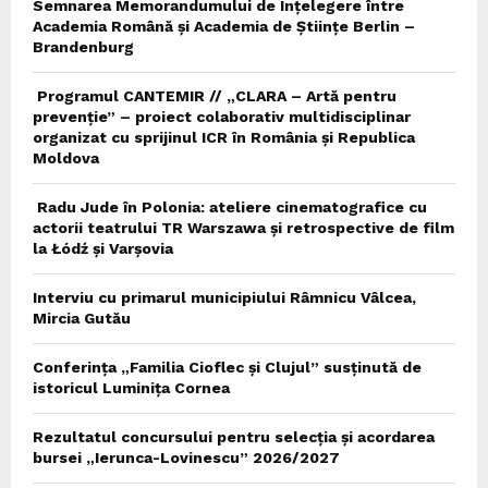
Semnarea Memorandumului de Înțelegere între
Academia Română și Academia de Științe Berlin –
Brandenburg
Programul CANTEMIR // „CLARA – Artă pentru
prevenție” – proiect colaborativ multidisciplinar
organizat cu sprijinul ICR în România și Republica
Moldova
Radu Jude în Polonia: ateliere cinematografice cu
actorii teatrului TR Warszawa și retrospective de film
la Łódź și Varșovia
Interviu cu primarul municipiului Râmnicu Vâlcea,
Mircia Gutău
Conferința „Familia Cioflec și Clujul” susținută de
istoricul Luminița Cornea
Rezultatul concursului pentru selecția și acordarea
bursei „Ierunca-Lovinescu” 2026/2027