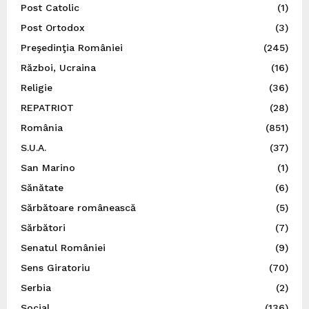
Post Catolic
(1)
Post Ortodox
(3)
Preşedinţia României
(245)
Război, Ucraina
(16)
Religie
(36)
REPATRIOT
(28)
România
(851)
S.U.A.
(37)
San Marino
(1)
Sănătate
(6)
Sărbătoare românească
(5)
Sărbători
(7)
Senatul României
(9)
Sens Giratoriu
(70)
Serbia
(2)
Social
(136)