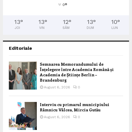
°
0
13
°
13
°
12
°
13
°
10
°
JOI
VIN
SÂM
DUM
LUN
Editoriale
Semnarea Memorandumului de
Înțelegere între Academia Română și
Academia de Științe Berlin –
Brandenburg
August 6, 2026
0
Interviu cu primarul municipiului
Râmnicu Vâlcea, Mircia Gutău
August 6, 2026
0