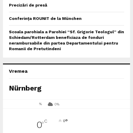
Precizări de presă
Conferința ROUNIT de la München
Scoala parohiala a Parohiei “Sf. Grigorie Teologul” din
Schiedam/Rotterdam beneficiaza de fonduri
nerambursabile din partea Departamentului pentru
Romanii de Pretutindeni
Vremea
Nürnberg
%
0%
°
C
0
0
°