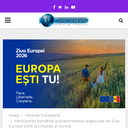
Facebook
Twitter
Linkedin
Youtube
PRIMARY
MENU
Acasa
Uniunea Europeană
Participarea României la evenimentele organizate de Ziua
Europei 2026 la Chișinău și Soroca