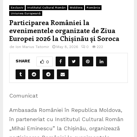
Exclusiv
Institutul Cultural Român
Moldova
România
Uniunea Europeană
Participarea României la
evenimentele organizate de Ziua
Europei 2026 la Chișinău și Soroca
de
Ion Marius Tatomir
May 8, 2026
0
222
SHARE
0
Comunicat
Ambasada României în Republica Moldova,
în parteneriat cu Institutul Cultural Român
„Mihai Eminescu” la Chișinău, organizează