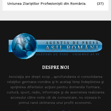
Uniunea Ziariștilor Profesioniști din România
(37)
DESPRE NOI
Asociaţia are drept scop , aprofundarea si consolidarea
relaţiilor germane-române şi în acelaşi timp îndeplinirea şi
sprijinirea diferitelor acţiuni pentru domeniile formare,
cultură, sport, radio, Informaţie şi de asemenea realizarea
accesului către noile căi de comunicare. nu vizeaza in
primul rand obtinerea unui profit economic.