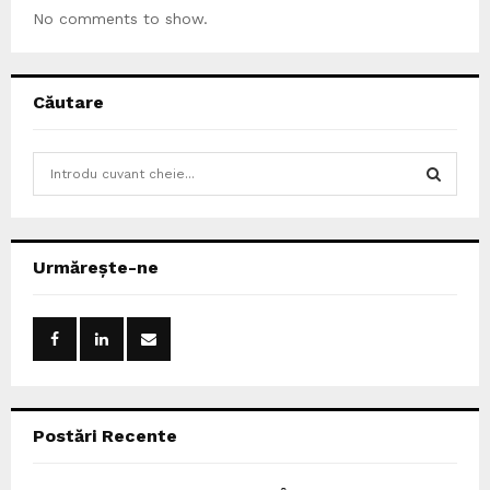
No comments to show.
Căutare
S
e
a
S
r
c
E
Urmărește-ne
h
f
A
o
r
R
:
C
Postări Recente
H