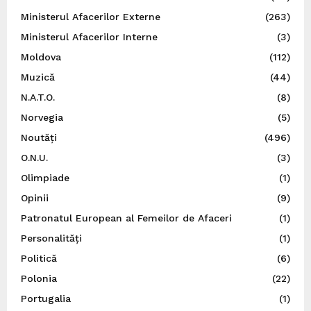
Ministerul Afacerilor Externe
(263)
Ministerul Afacerilor Interne
(3)
Moldova
(112)
Muzică
(44)
N.A.T.O.
(8)
Norvegia
(5)
Noutăți
(496)
O.N.U.
(3)
Olimpiade
(1)
Opinii
(9)
Patronatul European al Femeilor de Afaceri
(1)
Personalități
(1)
Politică
(6)
Polonia
(22)
Portugalia
(1)