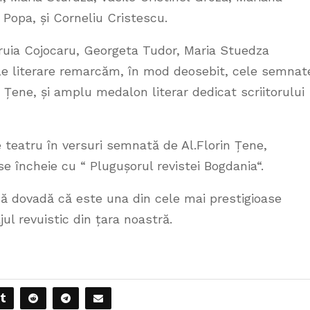
Popa, și Corneliu Cristescu.
ruia Cojocaru, Georgeta Tudor, Maria Stuedza
cile literare remarcăm, în mod deosebit, cele semnat
 Țene, și amplu medalon literar dedicat scriitorului
e teatru în versuri semnată de Al.Florin Țene,
 se încheie cu “ Plugușorul revistei Bogdania“.
dă dovadă că este una din cele mai prestigioase
jul revuistic din țara noastră.