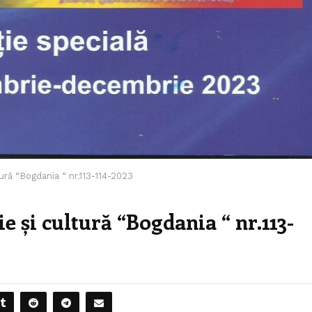
tură “Bogdania “ nr.113-114-2023
ie și cultură “Bogdania “ nr.113-