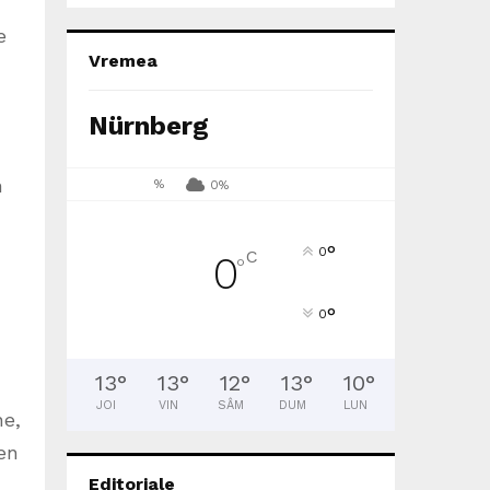
e
Vremea
Nürnberg
n
%
0%
°
0
C
0
°
°
0
13
°
13
°
12
°
13
°
10
°
JOI
VIN
SÂM
DUM
LUN
ne,
en
Editoriale