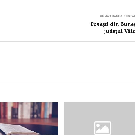
URMĂTOAREA POSTA
Povești din Buneșt
județul Vâl