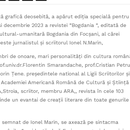
tă grafică deosebită, a apărut ediția specială pentru
i decembrie 2023 a revistei “Bogdania “, editată de
ultural-umanitară Bogdania din Focșani, al cărei
este jurnalistul și scriitorul Ionel N.Marin,
ri de onoare, mari personalități din cultura român
f.univ.dr.Florentin Smarandache, prof.Cristian Petr
orin Țene. președintele national al Ligii Scriitorilor și
Academiei Americană Română de Cultură și Știință 
Stroia, scriitor, membru ARA,, revista în cele 103
inde un evantai de creații literare din toate genurile
a, semnat de Ionel Marin, se axează pe sintacma