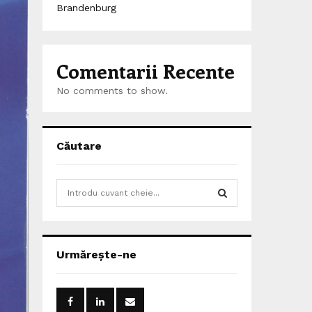
Brandenburg
Comentarii Recente
No comments to show.
Căutare
S
e
a
S
r
c
E
Urmărește-ne
h
f
A
o
r
R