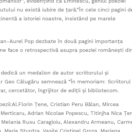
omânilor“, evidențiind că Eminescu, geniul poeziei
tului nu există iubire de țară.“În cele cinci pagini d
tinentă a istoriei noastre, insistând pe marele
an-Aurel Pop dezbate în două pagini importanța
Țene face o retrospectivă asupra poeziei românești di
dedică un medalion de autor scriitorului și
, iar Geo Călugăru semnează “În memoriam: Scriitorul
r, cercetător, îngrijitor de ediții și bibliotecom.
ezii:Al.Florin Țene, Cristian Peru Bălan, Mircea
ai Merticaru, Adrian Nicolae Popescu, Titinjha Nica Țe
ț, Melania Rusu Caragioiu, Alexandru Armeanu, Carm
, Maria Sturdza, Vasile Cristinel Groza, Mariana