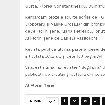
Gurza, Florea Constantinescu, Dumitru 
Remarcăm prozele scurte scrise de : G
Clopotaru și Vasile Groza.Iar din croni
de Al.Florin Țene, Maria Petrescu, Ionuț
Al.Florin Țene de Daniela Vasiloschi.
Revista publică ultima parte a piesei d
intitulată „Cozia „ și cele 103 pagini A4
Și acest număr al revistei “ Bogdania“ 
publicații de creație și cultură din peisa
Al.Florin Țene
SHARE
0