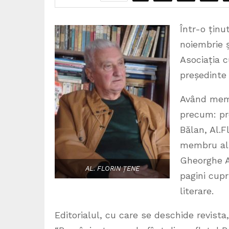
Într-o ținu
noiembrie ș
Asociația c
președinte 
Având memb
precum: pro
Bălan, Al.Fl
membru al 
Gheorghe A,
AL. FLORIN ȚENE
pagini cupr
literare.
Editorialul, cu care se deschide revist