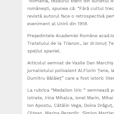
“România, tezaurul sfânt din sufletul R
românești, spunea că: “Fără cultul trecu
revistă autorul face o retrospectivă per
eveniment al Unirii din 1918.
Președintele Academiei Române acad.Io
Tratatului de la Trianon., iar dr.Ionuț 
spațiul spaniel.
Articolul semnat de Vasile Dan Marchiș 
jurnalistului polivalent Al.Florin Țene
Dumitru Bălăieț” care a fost istoric litera
La rubrica “Medalion liric “ semnează po
Istrate, Irina Mihalca, ionel Marin, Mih
Ion Apostu, Cătălin Vega, Doina Drăgu
Oltean, Marina Bezerdic, Simion Marțian