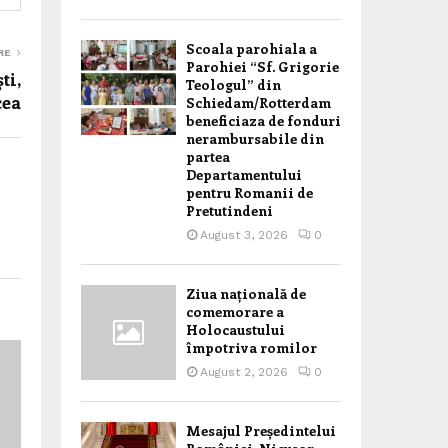
Scoala parohiala a
RE
Parohiei “Sf. Grigorie
i,
Teologul” din
cea
Schiedam/Rotterdam
beneficiaza de fonduri
nerambursabile din
partea
Departamentului
pentru Romanii de
Pretutindeni
August 3, 2026
0
Ziua națională de
comemorare a
Holocaustului
împotriva romilor
August 2, 2026
0
Mesajul Președintelui