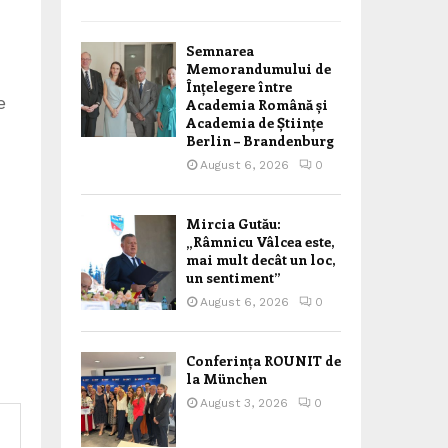
Semnarea
Memorandumului de
Înțelegere între
e
Academia Română și
Academia de Științe
Berlin – Brandenburg
August 6, 2026
0
Mircia Gutău:
„Râmnicu Vâlcea este,
mai mult decât un loc,
un sentiment”
August 6, 2026
0
Conferința ROUNIT de
la München
August 3, 2026
0