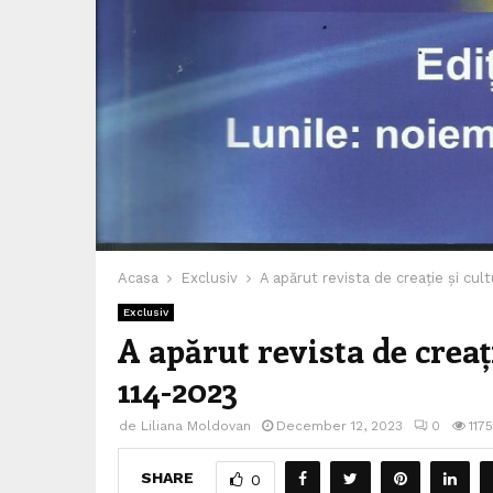
Acasa
Exclusiv
A apărut revista de creație și cul
Exclusiv
A apărut revista de creaț
114-2023
de
Liliana Moldovan
December 12, 2023
0
1175
SHARE
0