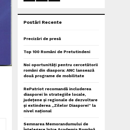
:
C
H
Postări Recente
Precizări de presă
Top 100 Români de Pretutindeni
Noi oportunități pentru cercetătorii
români din diaspora: ANC lansează
două programe de mobilitate
RePatriot recomandă includerea
diasporei în strategiile locale,
județene și regionale de dezvoltare
și extinderea „Zilelor Diasporei” la
nivel național
Semnarea Memorandumului de
Înțelegere între Academia Română