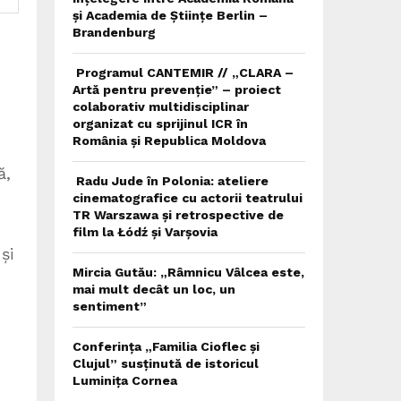
și Academia de Științe Berlin –
Brandenburg
Programul CANTEMIR // „CLARA –
Artă pentru prevenție” – proiect
colaborativ multidisciplinar
organizat cu sprijinul ICR în
România și Republica Moldova
ă,
Radu Jude în Polonia: ateliere
cinematografice cu actorii teatrului
u
TR Warszawa și retrospective de
film la Łódź și Varșovia
și
Mircia Gutău: „Râmnicu Vâlcea este,
mai mult decât un loc, un
sentiment”
Conferința „Familia Cioflec și
Clujul” susținută de istoricul
Luminița Cornea