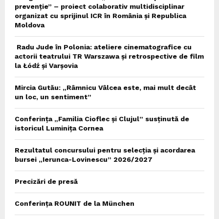
prevenție” – proiect colaborativ multidisciplinar
organizat cu sprijinul ICR în România și Republica
Moldova
Radu Jude în Polonia: ateliere cinematografice cu
actorii teatrului TR Warszawa și retrospective de film
la Łódź și Varșovia
Mircia Gutău: „Râmnicu Vâlcea este, mai mult decât
un loc, un sentiment”
Conferința „Familia Cioflec și Clujul” susținută de
istoricul Luminița Cornea
Rezultatul concursului pentru selecția și acordarea
bursei „Ierunca-Lovinescu” 2026/2027
Precizări de presă
Conferința ROUNIT de la München