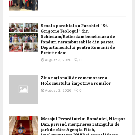
Scoala parohiala a Parohiei “Sf.
Grigorie Teologul” din
Schiedam/Rotterdam beneficiaza de
fonduri nerambursabile din partea
Departamentului pentru Romanii de
Pretutindeni
August 3, 2026
0
Ziua națională de comemorare a
Holocaustului împotriva romilor
August 2, 2026
0
Mesajul Președintelui României, Nicușor
Dan, privind menținerea ratingului de
țară de către Agenția Fitch,
implementarea PNRR și consolidarea