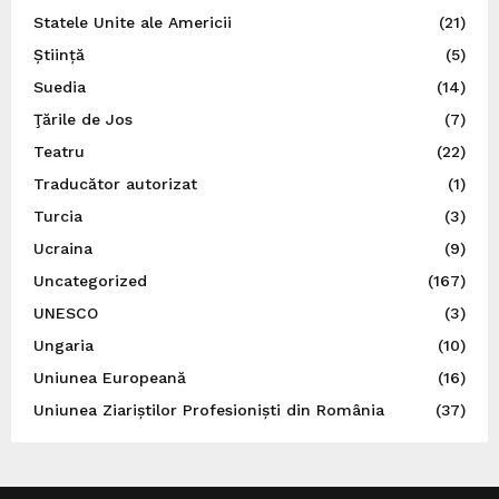
Statele Unite ale Americii
(21)
Știință
(5)
Suedia
(14)
Ţările de Jos
(7)
Teatru
(22)
Traducător autorizat
(1)
Turcia
(3)
Ucraina
(9)
Uncategorized
(167)
UNESCO
(3)
Ungaria
(10)
Uniunea Europeană
(16)
Uniunea Ziariștilor Profesioniști din România
(37)