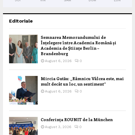
JOI
VIN
SÂM
DUM
LUN
Editoriale
Semnarea Memorandumului de
Înțelegere între Academia Română și
Academia de Științe Berlin –
Brandenburg
August 6, 2026
0
Mircia Gutău: „Râmnicu Vâlcea este, mai
mult decât un loc, un sentiment”
August 6, 2026
0
Conferința ROUNIT de la München
August 3, 2026
0