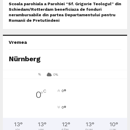
Scoala parohiala a Parohiei “Sf. Grigorie Teologul” din
Schiedam/Rotterdam beneficiaza de fonduri
nerambursabile din partea Departamentului pentru
Romanii de Pretutindeni
Vremea
Nürnberg
%
0%
°
C
0
0
°
°
0
13
°
13
°
12
°
13
°
10
°