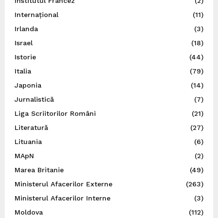
Institutul Francez
(2)
Internațional
(11)
Irlanda
(3)
Israel
(18)
Istorie
(44)
Italia
(79)
Japonia
(14)
Jurnalistică
(7)
Liga Scriitorilor Români
(21)
Literatură
(27)
Lituania
(6)
MApN
(2)
Marea Britanie
(49)
Ministerul Afacerilor Externe
(263)
Ministerul Afacerilor Interne
(3)
Moldova
(112)