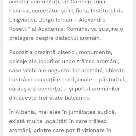
acestor comunități, iar Carmen-Irina
Floarea, cercetător științific la Institutul de
Lingvistică „Iorgu Iordan – Alexandru
Rosetti” al Academiei Române, va susține o
prelegere despre dialectul aromân.
Expoziția prezintă biserici, monumente,
peisaje ale locurilor unde trăiesc aromâni,
case vechi ale negustorilor aromâni, obiecte
ilustrând ocupaţiile tradiţionale – păstoritul,
cărăuşia și comerţul – şi portul aromânilor
din aceste trei state balcanice.
În Albania, mai ales în jumătatea sudică,
există multe localități în care trăiesc
aromâni, printre care pot fi vizionate în