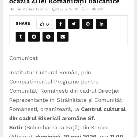
ocazia Zilei Românității Balcanice
de
Ion Marius Tatomir
May 8, 2026
0
249
SHARE
0
Comunicat
Institutul Cultural Român, prin
Compartimentul Programe pentru
Comunități Românești din cadrul Direcției
Reprezentanțe în Străinătate și Comunități
Românești, organizează, la
Centrul cultural
din cadrul Bisericii aromâne Sf.
Sotir
(Schimbarea la Faţă) din Korcea
(Albania),
duminică, 10 mai 2026
, ora
11.00
,