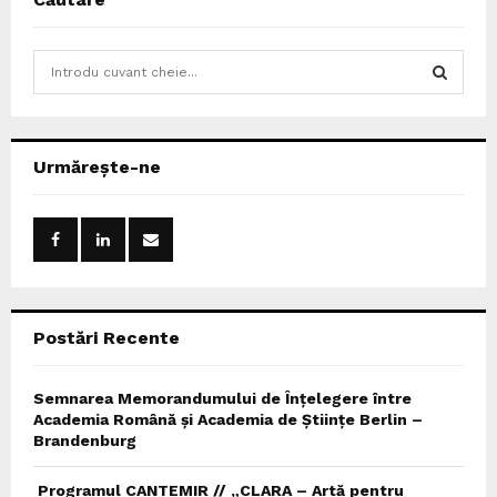
S
e
a
S
r
c
E
Urmărește-ne
h
f
A
o
r
R
:
C
Postări Recente
H
Semnarea Memorandumului de Înțelegere între
Academia Română și Academia de Științe Berlin –
Brandenburg
Programul CANTEMIR // „CLARA – Artă pentru