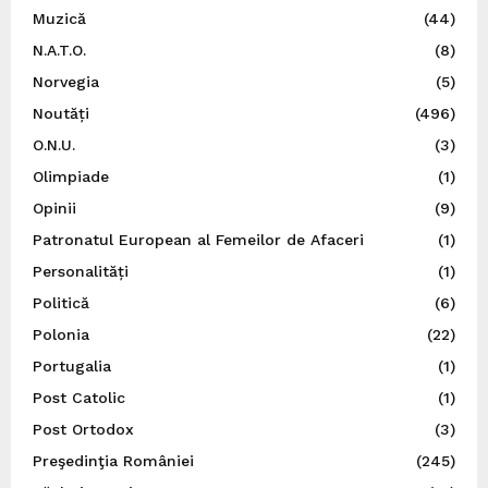
Muzică
(44)
N.A.T.O.
(8)
Norvegia
(5)
Noutăți
(496)
O.N.U.
(3)
Olimpiade
(1)
Opinii
(9)
Patronatul European al Femeilor de Afaceri
(1)
Personalități
(1)
Politică
(6)
Polonia
(22)
Portugalia
(1)
Post Catolic
(1)
Post Ortodox
(3)
Preşedinţia României
(245)