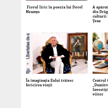
Fiorul liric în poezia lui Dorel
A apărut
Neamțu
din Drăg
culturii
Țene
În imaginația Eului trăiesc
Centrul
fericirea vieții
„Dumitru
Investiți
viitor