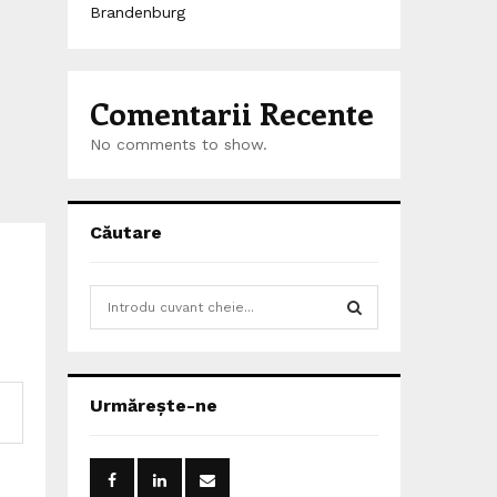
Brandenburg
Comentarii Recente
No comments to show.
Căutare
S
e
a
S
r
c
E
Urmărește-ne
h
f
A
o
r
R