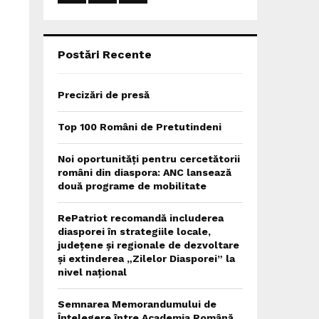
:
C
H
Postări Recente
Precizări de presă
Top 100 Români de Pretutindeni
Noi oportunități pentru cercetătorii
români din diaspora: ANC lansează
două programe de mobilitate
RePatriot recomandă includerea
diasporei în strategiile locale,
județene și regionale de dezvoltare
și extinderea „Zilelor Diasporei” la
nivel național
Semnarea Memorandumului de
Înțelegere între Academia Română