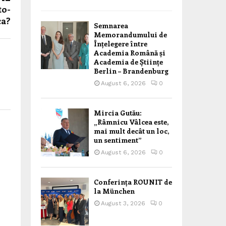
to-
ca?
Semnarea
Memorandumului de
Înțelegere între
Academia Română și
Academia de Științe
Berlin – Brandenburg
August 6, 2026
0
Mircia Gutău:
„Râmnicu Vâlcea este,
mai mult decât un loc,
un sentiment”
August 6, 2026
0
Conferința ROUNIT de
la München
August 3, 2026
0