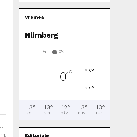
Vremea
Nürnberg
%
0%
°
0
C
0
°
°
0
13
°
13
°
12
°
13
°
10
°
JOI
VIN
SÂM
DUM
LUN
RE
 IL
Editoriale