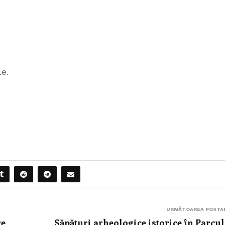
e.
URMĂTOAREA POSTA
re
Săpături arheologice istorice în Parcul