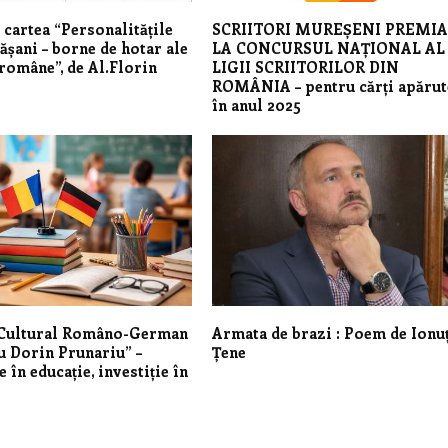
 cartea
“
Personalitățile
SCRIITORI MUREȘENI PREMIA
ășani – borne de hotar ale
LA CONCURSUL NAȚIONAL AL
 române”, de Al.Florin
LIGII SCRIITORILOR DIN
ROMÂNIA – pentru cărți apărut
în anul 2025
 Cultural Româno-German
Armata de brazi : Poem de Ionu
 Dorin Prunariu” –
Țene
e în educație, investiție în