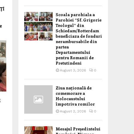
ȚI
Scoala parohiala a
Parohiei “Sf. Grigorie
Teologul” din
e
Schiedam/Rotterdam
beneficiaza de fonduri
nerambursabile din
partea
Departamentului
pentru Romanii de
Pretutindeni
August 3, 2026
0
Ziua națională de
comemorare a
Holocaustului
ț
împotriva romilor
August 2, 2026
0
Mesajul Președintelui