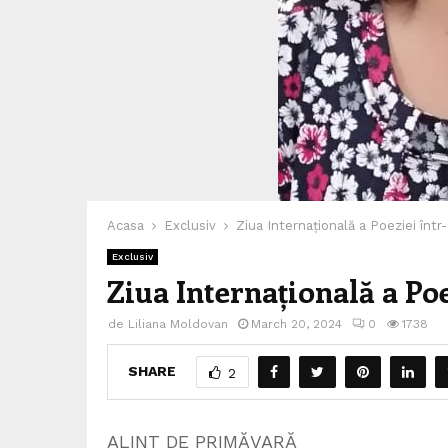
Acasa
Exclusiv
Ziua Internațională a Poeziei într
Exclusiv
Ziua Internațională a Po
de
Liliana Moldovan
March 20, 2024
0
1738
SHARE
2
ALINT DE PRIMĂVARĂ