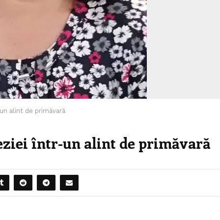
-un alint de primăvară
eziei într-un alint de primăvară