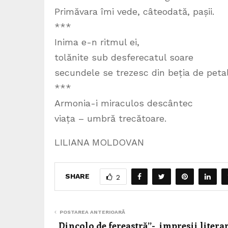
Primăvara îmi vede, câteodată, pașii.
***
Inima e-n ritmul ei,
tolănite sub desferecatul soare
secundele se trezesc din beția de petal
***
Armonia-i miraculos descântec
viața – umbră trecătoare.
LILIANA MOLDOVAN
SHARE
2
POSTAREA ANTERIOARĂ
„Dincolo de fereastră”- impresii litera