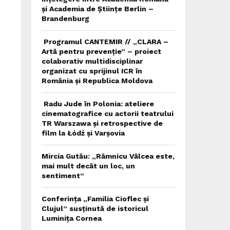
și Academia de Științe Berlin –
Brandenburg
Programul CANTEMIR // „CLARA –
Artă pentru prevenție” – proiect
colaborativ multidisciplinar
organizat cu sprijinul ICR în
România și Republica Moldova
Radu Jude în Polonia: ateliere
cinematografice cu actorii teatrului
TR Warszawa și retrospective de
film la Łódź și Varșovia
Mircia Gutău: „Râmnicu Vâlcea este,
mai mult decât un loc, un
sentiment”
Conferința „Familia Cioflec și
Clujul” susținută de istoricul
Luminița Cornea