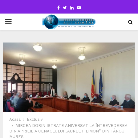
Facebook
Twitter
Linkedin
Youtube
PRIMARY
MENU
Acasa
Exclusiv
MIRCEA DORIN ISTRATE ANIVERSAT LA ÎNTREVEDEREA
DIN APRILIE A CENACLULUI „AUREL FILIMON” DIN TÂRGU
MUREȘ