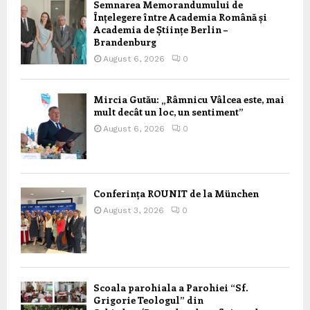
Semnarea Memorandumului de
Înțelegere între Academia Română și
Academia de Științe Berlin –
Brandenburg
August 6, 2026
0
Mircia Gutău: „Râmnicu Vâlcea este, mai
mult decât un loc, un sentiment”
August 6, 2026
0
Conferința ROUNIT de la München
August 3, 2026
0
Scoala parohiala a Parohiei “Sf.
Grigorie Teologul” din