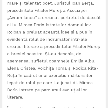
mare și talentat poet. Juristul Ioan Berța,
președintele Filialei Mureș a Asociației
„Avram Iancu” a creionat portretul de dascăl
al lui Mircea Dorin Istrate iar domnul Iov
Roiban a preluat această idee și a pus în
evindență rolul de îndrumător într-ale
creației literare a președintelui Filialei Mureș
a breslei noastre. Și-au deschis, de
asemenea, sufletul doamnele Emilia Albu,
Elena Cristea, Voichița Toma și Rodica Rita-
Ruța în cadrul unui exercițiu mărturisitor
legat de rolul pe care l-a jucat dl. Mircea
Dorin Istrate pe parcursul evoluției lor
literare.