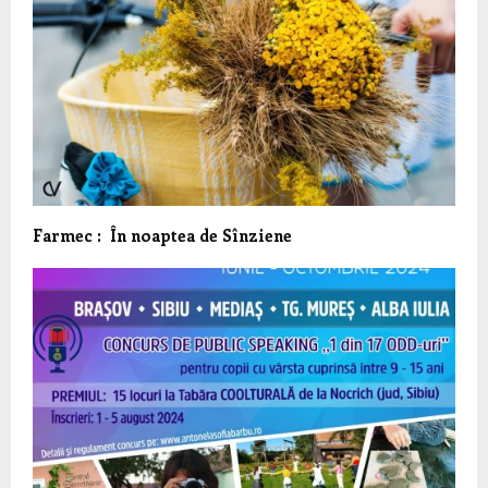
Farmec : În noaptea de Sînziene