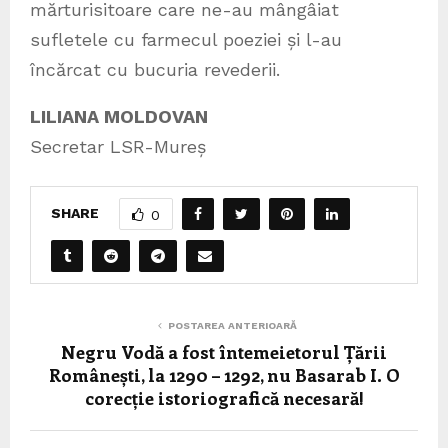
mărturisitoare care ne-au mângâiat
sufletele cu farmecul poeziei și l-au
încărcat cu bucuria revederii.
LILIANA MOLDOVAN
Secretar LSR-Mureș
SHARE
0
POSTAREA ANTERIOARĂ
Negru Vodă a fost întemeietorul Țării
Românești, la 1290 – 1292, nu Basarab I. O
corecție istoriografică necesară!