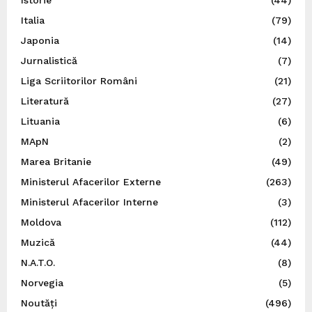
Istorie
(44)
Italia
(79)
Japonia
(14)
Jurnalistică
(7)
Liga Scriitorilor Români
(21)
Literatură
(27)
Lituania
(6)
MApN
(2)
Marea Britanie
(49)
Ministerul Afacerilor Externe
(263)
Ministerul Afacerilor Interne
(3)
Moldova
(112)
Muzică
(44)
N.A.T.O.
(8)
Norvegia
(5)
Noutăți
(496)