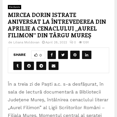
Exclusiv
MIRCEA DORIN ISTRATE
ANIVERSAT LA ÎNTREVEDEREA DIN
APRILIE A CENACLULUI „AUREL
FILIMON” DIN TÂRGU MUREȘ
de
Liliana Moldovan
April 28, 2022
0
1391
SHARE
0
În a treia zi de Paști a.c. s-a desfășurat, în
sala de lectură documentară a Bibliotecii
Județene Mureș, întâlnirea cenaclului literar
„Aurel Filimon” al Ligii Scriitorilor Români –
Filiala Mureș. Momentul central al seratei