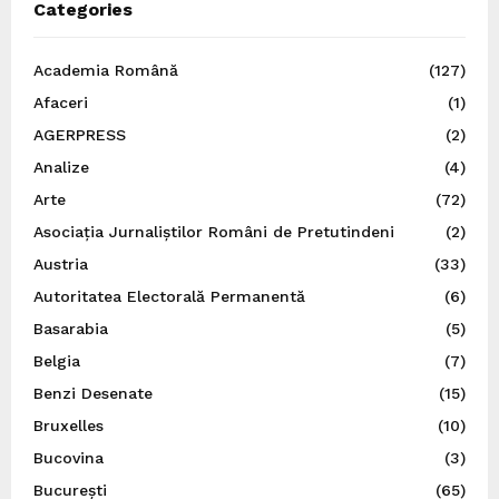
Categories
Academia Română
(127)
Afaceri
(1)
AGERPRESS
(2)
Analize
(4)
Arte
(72)
Asociația Jurnaliștilor Români de Pretutindeni
(2)
Austria
(33)
Autoritatea Electorală Permanentă
(6)
Basarabia
(5)
Belgia
(7)
Benzi Desenate
(15)
Bruxelles
(10)
Bucovina
(3)
București
(65)