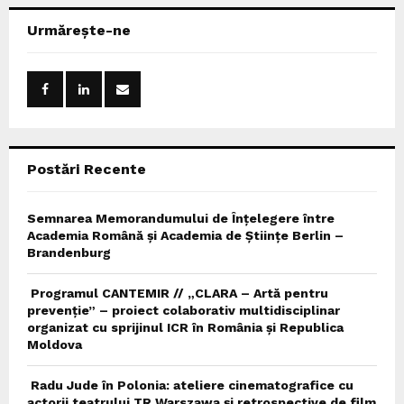
r
c
E
Urmărește-ne
h
f
A
o
r
R
:
C
Postări Recente
H
Semnarea Memorandumului de Înțelegere între
Academia Română și Academia de Științe Berlin –
Brandenburg
Programul CANTEMIR // „CLARA – Artă pentru
prevenție” – proiect colaborativ multidisciplinar
organizat cu sprijinul ICR în România și Republica
Moldova
Radu Jude în Polonia: ateliere cinematografice cu
actorii teatrului TR Warszawa și retrospective de film