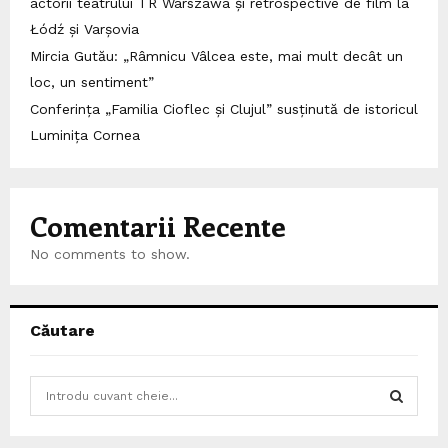
actorii teatrului TR Warszawa și retrospective de film la
Łódź și Varșovia
Mircia Gutău: „Râmnicu Vâlcea este, mai mult decât un
loc, un sentiment”
Conferința „Familia Cioflec și Clujul” susținută de istoricul
Luminița Cornea
Comentarii Recente
No comments to show.
Căutare
S
e
a
S