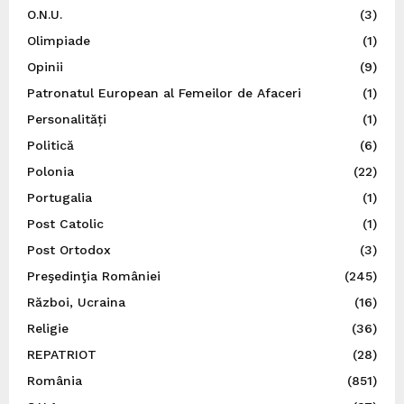
O.N.U.
(3)
Olimpiade
(1)
Opinii
(9)
Patronatul European al Femeilor de Afaceri
(1)
Personalități
(1)
Politică
(6)
Polonia
(22)
Portugalia
(1)
Post Catolic
(1)
Post Ortodox
(3)
Preşedinţia României
(245)
Război, Ucraina
(16)
Religie
(36)
REPATRIOT
(28)
România
(851)