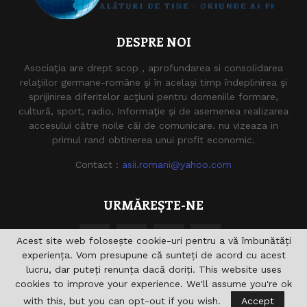
DESPRE NOI
Asociaţia are drept scop , aprofundarea si consolidarea
relaţiilor germane-române şi în acelaşi timp îndeplinirea şi
sprijinirea diferitelor acţiuni pentru domeniile formare,
cultură, sport, radio, Informaţie şi de asemenea realizarea
accesului către noile căi de comunicare. nu vizeaza in
primul rand obtinerea unui profit economic.
Contact :
asii.romani@yahoo.com
URMĂREȘTE-NE
Acest site web folosește cookie-uri pentru a vă îmbunătăți
experiența. Vom presupune că sunteți de acord cu acest
lucru, dar puteți renunța dacă doriți. This website uses
cookies to improve your experience. We'll assume you're ok
with this, but you can opt-out if you wish.
Accept