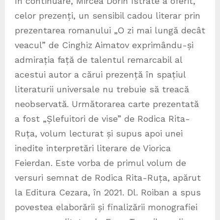
În continuare, Mircea Dorin Istrate a oferit,
celor prezenți, un sensibil cadou literar prin
prezentarea romanului „O zi mai lungă decât
veacul” de Cinghiz Aimatov exprimându-și
admirația față de talentul remarcabil al
acestui autor a cărui prezență în spațiul
literaturii universale nu trebuie să treacă
neobservată. Următorarea carte prezentată
a fost „Șlefuitori de vise” de Rodica Rita-
Ruța, volum lecturat și supus apoi unei
inedite interpretări literare de Viorica
Feierdan. Este vorba de primul volum de
versuri semnat de Rodica Rita-Ruța, apărut
la Editura Cezara, în 2021. Dl. Roiban a spus
povestea elaborării și finalizării monografiei