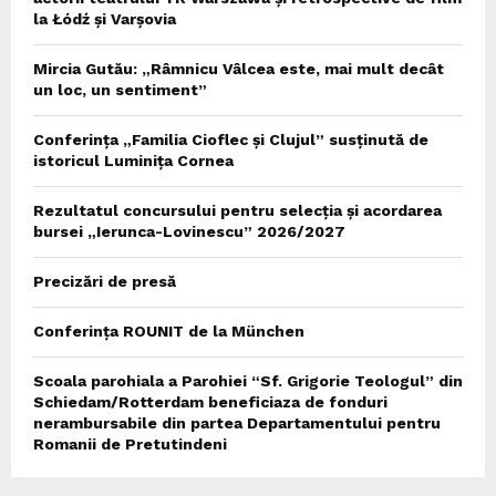
la Łódź și Varșovia
Mircia Gutău: „Râmnicu Vâlcea este, mai mult decât
un loc, un sentiment”
Conferința „Familia Cioflec și Clujul” susținută de
istoricul Luminița Cornea
Rezultatul concursului pentru selecția și acordarea
bursei „Ierunca-Lovinescu” 2026/2027
Precizări de presă
Conferința ROUNIT de la München
Scoala parohiala a Parohiei “Sf. Grigorie Teologul” din
Schiedam/Rotterdam beneficiaza de fonduri
nerambursabile din partea Departamentului pentru
Romanii de Pretutindeni