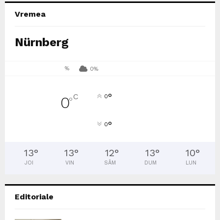
Vremea
Nürnberg
%
0%
°
C
0
0
°
°
0
13
°
13
°
12
°
13
°
10
°
JOI
VIN
SÂM
DUM
LUN
Editoriale