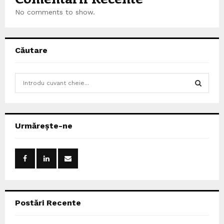
No comments to show.
Căutare
S
e
a
S
r
c
E
Urmărește-ne
h
f
A
o
r
R
:
C
Postări Recente
H