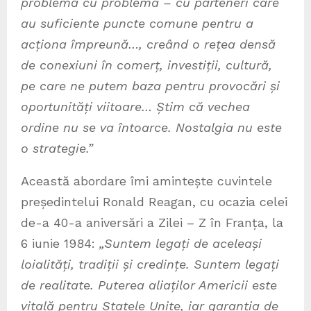
problemă cu problema – cu parteneri care
au suficiente puncte comune pentru a
acționa împreună…, creând o rețea densă
de conexiuni în comerț, investiții, cultură,
pe care ne putem baza pentru provocări și
oportunități viitoare… Știm că vechea
ordine nu se va întoarce. Nostalgia nu este
o strategie.”
Această abordare îmi amintește cuvintele
președintelui Ronald Reagan, cu ocazia celei
de-a 40-a aniversări a Zilei – Z în Franța, la
6 iunie 1984:
„Suntem legați de aceleași
loialități, tradiții și credințe. Suntem legați
de realitate.
Puterea aliaților Americii este
vitală pentru Statele Unite, iar garanția de