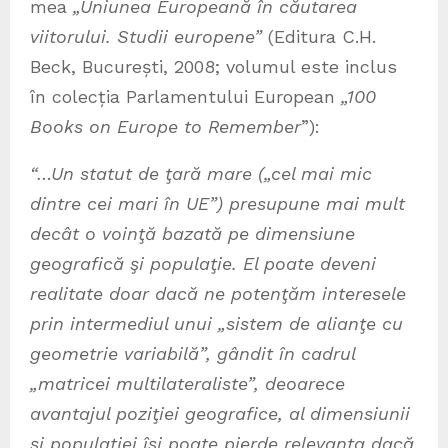
mea
„Uniunea Europeană în căutarea
viitorului. Studii europene”
(Editura C.H.
Beck, București, 2008; volumul este inclus
în colecția Parlamentului European
„100
Books on Europe to Remember
”):
“…Un statut de ţară mare („cel mai mic
dintre cei mari în UE”) presupune mai mult
decât o voinţă bazată pe dimensiune
geografică şi populaţie. El poate deveni
realitate doar dacă ne potenţăm interesele
prin intermediul unui „sistem de alianţe cu
geometrie variabilă”, gândit în cadrul
„matricei multilateraliste”, deoarece
avantajul poziţiei geografice, al dimensiunii
şi populaţiei îşi poate pierde relevanţa dacă