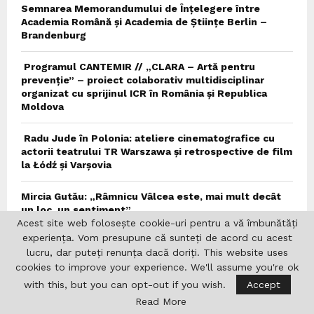
Semnarea Memorandumului de Înțelegere între
Academia Română și Academia de Științe Berlin –
Brandenburg
Programul CANTEMIR // „CLARA – Artă pentru
prevenție” – proiect colaborativ multidisciplinar
organizat cu sprijinul ICR în România și Republica
Moldova
Radu Jude în Polonia: ateliere cinematografice cu
actorii teatrului TR Warszawa și retrospective de film
la Łódź și Varșovia
Mircia Gutău: „Râmnicu Vâlcea este, mai mult decât
un loc, un sentiment”
Acest site web folosește cookie-uri pentru a vă îmbunătăți
experiența. Vom presupune că sunteți de acord cu acest
Conferința „Familia Cioflec și Clujul” susținută de
lucru, dar puteți renunța dacă doriți. This website uses
istoricul Luminița Cornea
cookies to improve your experience. We'll assume you're ok
with this, but you can opt-out if you wish.
Accept
Rezultatul concursului pentru selecția și acordarea
bursei „Ierunca-Lovinescu” 2026/2027
Read More