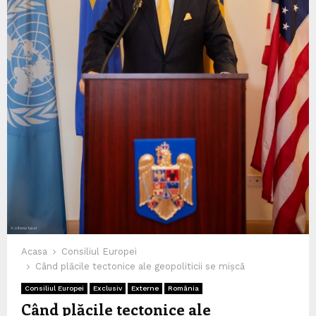
Acasa
Consiliul Europei
Când plăcile tectonice ale geopoliticii se mișcă
Consiliul Europei
Exclusiv
Externe
România
Când plăcile tectonice ale