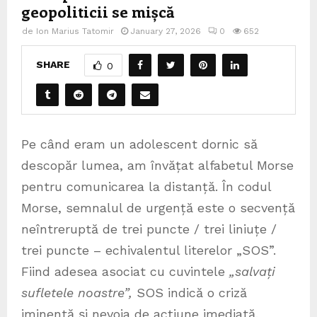
geopoliticii se mișcă
de
Ion Marius Tatomir
January 27, 2026
0
652
SHARE
0
Pe când eram un adolescent dornic să
descopăr lumea, am învățat alfabetul Morse
pentru comunicarea la distanță. În codul
Morse, semnalul de urgență este o secvență
neîntreruptă de trei puncte / trei liniuțe /
trei puncte – echivalentul literelor „SOS”.
Fiind adesea asociat cu cuvintele
„salvați
sufletele noastre”,
SOS indică o criză
iminentă și nevoia de acțiune imediată.