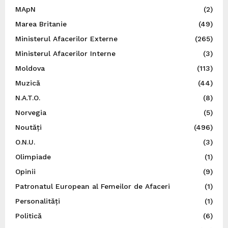
MApN
(2)
Marea Britanie
(49)
Ministerul Afacerilor Externe
(265)
Ministerul Afacerilor Interne
(3)
Moldova
(113)
Muzică
(44)
N.A.T.O.
(8)
Norvegia
(5)
Noutăți
(496)
O.N.U.
(3)
Olimpiade
(1)
Opinii
(9)
Patronatul European al Femeilor de Afaceri
(1)
Personalități
(1)
Politică
(6)