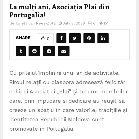
La mulți ani, Asociația Plai din
Portugalia!
de
Ionela van Reez-Zota
July 2, 2026
0
151
SHARE
0
Cu prilejul împlinirii unui an de activitate,
Biroul relații cu diaspora adresează felicitări
echipei Asociației „Plai” și tuturor membrilor
care, prin implicare și dedicare au reușit să
creeze un spațiu în care valorile, tradițiile și
identitatea Republicii Moldova sunt
promovate în Portugalia.