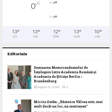
°
C
0
0
°
°
0
13
°
13
°
12
°
13
°
10
°
JOI
VIN
SÂM
DUM
LUN
Editoriale
Semnarea Memorandumului de
Înțelegere între Academia Română și
Academia de Științe Berlin –
Brandenburg
August 6, 2026
0
Mircia Gutău: „Râmnicu Vâlcea este, mai
mult decât un loc, un sentiment”