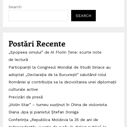
Search
SEARCH
Postări Recente
„Epopeea omului” de Al Florin Țene: scurte note
de lectură
Participanții la Congresul Mondial de Studii Siriace au
adoptat „Declarația de la București” salutând rolul
României și contribuția sa la dezvoltarea unei diplomații
culturale active
Precizări de presă
„Violin Star” – turneu susținut în China de violonista
Diana Jipa și pianistul Ștefan Doniga
Conferința „Republica Moldova la 35 de ani de
Independență: «Lecția de rusă» în dialog public”, la