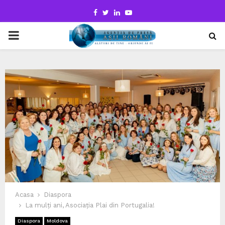
Facebook
Twitter
Linkedin
Youtube
PRIMARY
MENU
Acasa
Diaspora
La mulți ani, Asociația Plai din Portugalia!
Diaspora
Moldova