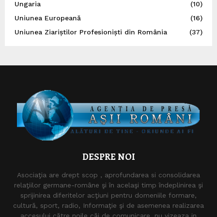
Ungaria
(10)
Uniunea Europeană
(16)
Uniunea Ziariștilor Profesioniști din România
(37)
DESPRE NOI
Asociaţia are drept scop , aprofundarea si consolidarea
relaţiilor germane-române şi în acelaşi timp îndeplinirea şi
sprijinirea diferitelor acţiuni pentru domeniile formare,
cultură, sport, radio, Informaţie şi de asemenea realizarea
accesului către noile căi de comunicare. nu vizeaza in