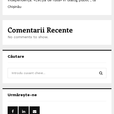
Chișinău
Comentarii Recente
No comments to show.
Căutare
S
e
a
S
r
c
E
Urmărește-ne
h
f
A
o
r
R