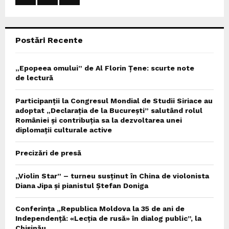
:
C
Postări Recente
H
„Epopeea omului” de Al Florin Țene: scurte note
de lectură
Participanții la Congresul Mondial de Studii Siriace au
adoptat „Declarația de la București” salutând rolul
României și contribuția sa la dezvoltarea unei
diplomații culturale active
Precizări de presă
„Violin Star” – turneu susținut în China de violonista
Diana Jipa și pianistul Ștefan Doniga
Conferința „Republica Moldova la 35 de ani de
Independență: «Lecția de rusă» în dialog public”, la
Chișinău