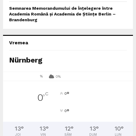
Semnarea Memorandumului de Înțelegere între
Academia Română și Academia de Științe Berlin –
Brandenburg
Vremea
Nürnberg
%
0%
°
C
0
0
°
°
0
13
°
13
°
12
°
13
°
10
°
JOI
VIN
SÂM
DUM
LUN