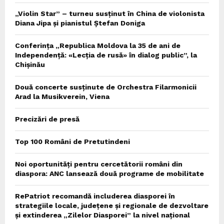
„Violin Star” – turneu susținut în China de violonista
Diana Jipa și pianistul Ștefan Doniga
Conferința „Republica Moldova la 35 de ani de
Independență: «Lecția de rusă» în dialog public”, la
Chișinău
Două concerte susținute de Orchestra Filarmonicii
Arad la Musikverein, Viena
Precizări de presă
Top 100 Români de Pretutindeni
Noi oportunități pentru cercetătorii români din
diaspora: ANC lansează două programe de mobilitate
RePatriot recomandă includerea diasporei în
strategiile locale, județene și regionale de dezvoltare
și extinderea „Zilelor Diasporei” la nivel național