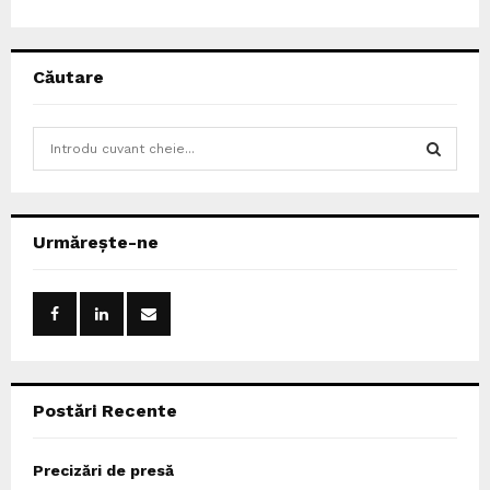
Căutare
S
e
a
S
r
c
E
Urmărește-ne
h
f
A
o
r
R
:
C
Postări Recente
H
Precizări de presă