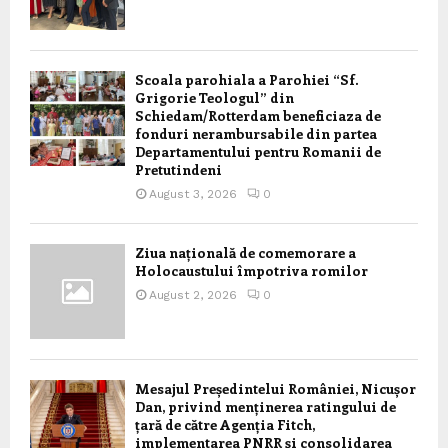
Scoala parohiala a Parohiei “Sf.
Grigorie Teologul” din
Schiedam/Rotterdam beneficiaza de
fonduri nerambursabile din partea
Departamentului pentru Romanii de
Pretutindeni
August 3, 2026
0
Ziua națională de comemorare a
Holocaustului împotriva romilor
August 2, 2026
0
Mesajul Președintelui României, Nicușor
Dan, privind menținerea ratingului de
țară de către Agenția Fitch,
implementarea PNRR și consolidarea