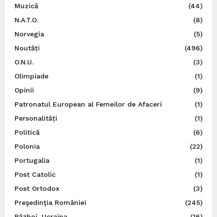
Muzică
(44)
N.A.T.O.
(8)
Norvegia
(5)
Noutăți
(496)
O.N.U.
(3)
Olimpiade
(1)
Opinii
(9)
Patronatul European al Femeilor de Afaceri
(1)
Personalități
(1)
Politică
(6)
Polonia
(22)
Portugalia
(1)
Post Catolic
(1)
Post Ortodox
(3)
Preşedinţia României
(245)
Război, Ucraina
(16)