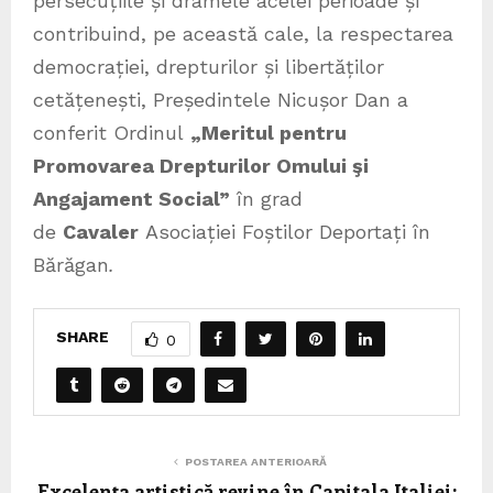
persecuțiile și dramele acelei perioade și
contribuind, pe această cale, la respectarea
democrației, drepturilor și libertăților
cetățenești, Președintele Nicușor Dan a
conferit Ordinul
„Meritul pentru
Promovarea Drepturilor Omului şi
Angajament Social”
în grad
de
Cavaler
Asociației Foștilor Deportați în
Bărăgan
.
SHARE
0
POSTAREA ANTERIOARĂ
Excelența artistică revine în Capitala Italiei: