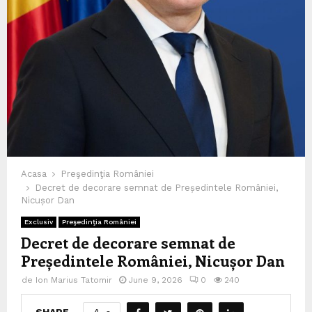
Acasa
Preşedinţia României
Decret de decorare semnat de Președintele României,
Nicușor Dan
Exclusiv
Preşedinţia României
Decret de decorare semnat de
Președintele României, Nicușor Dan
de
Ion Marius Tatomir
June 9, 2026
0
240