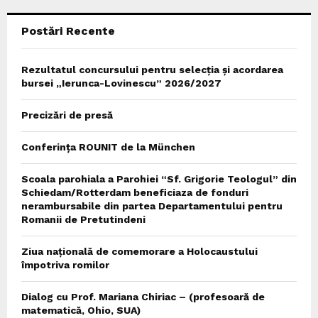
C
Postări Recente
H
Rezultatul concursului pentru selecția și acordarea
bursei „Ierunca-Lovinescu” 2026/2027
Precizări de presă
Conferința ROUNIT de la München
Scoala parohiala a Parohiei “Sf. Grigorie Teologul” din
Schiedam/Rotterdam beneficiaza de fonduri
nerambursabile din partea Departamentului pentru
Romanii de Pretutindeni
Ziua națională de comemorare a Holocaustului
împotriva romilor
Dialog cu Prof. Mariana Chiriac – (profesoară de
matematică, Ohio, SUA)