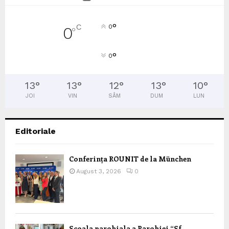
°
C
0
0
°
°
0
13
°
13
°
12
°
13
°
10
°
JOI
VIN
SÂM
DUM
LUN
Editoriale
Conferința ROUNIT de la München
August 3, 2026
0
Scoala parohiala a Parohiei “Sf.