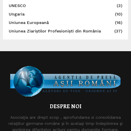
UNESCO
(3)
Ungaria
(10)
Uniunea Europeană
(16)
Uniunea Ziariștilor Profesioniști din România
(37)
DESPRE NOI
Asociaţia are drept scop , aprofundarea si consolidarea
relaţiilor germane-române şi în acelaşi timp îndeplinirea şi
sprijinirea diferitelor acţiuni pentru domeniile formare,