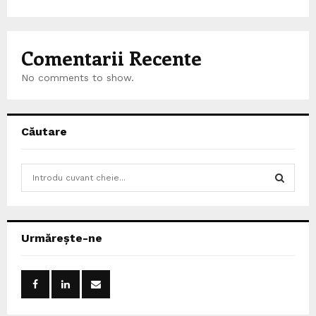
Comentarii Recente
No comments to show.
Căutare
S
e
a
S
r
c
E
Urmărește-ne
h
f
A
o
r
R
: