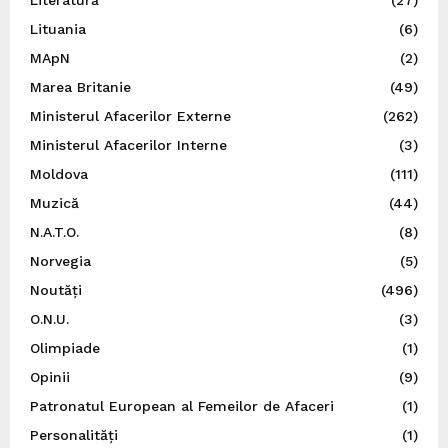
Lituania
(6)
MApN
(2)
Marea Britanie
(49)
Ministerul Afacerilor Externe
(262)
Ministerul Afacerilor Interne
(3)
Moldova
(111)
Muzică
(44)
N.A.T.O.
(8)
Norvegia
(5)
Noutăți
(496)
O.N.U.
(3)
Olimpiade
(1)
Opinii
(9)
Patronatul European al Femeilor de Afaceri
(1)
Personalități
(1)