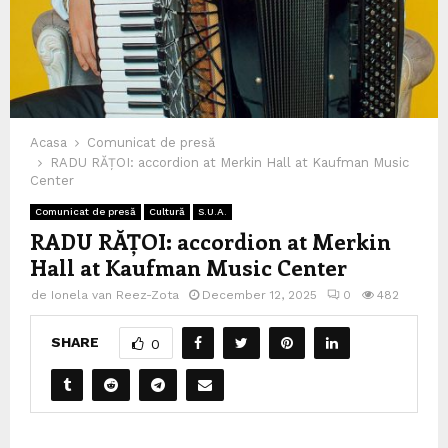
Acasa
Comunicat de presă
RADU RĂȚOI: accordion at Merkin Hall at Kaufman Music
Center
Comunicat de presă
Cultură
S.U.A.
RADU RĂȚOI: accordion at Merkin
Hall at Kaufman Music Center
de
Ionela van Reez-Zota
December 12, 2025
0
482
SHARE
0