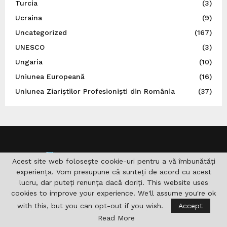
Turcia
(3)
Ucraina
(9)
Uncategorized
(167)
UNESCO
(3)
Ungaria
(10)
Uniunea Europeană
(16)
Uniunea Ziariștilor Profesioniști din România
(37)
Acest site web folosește cookie-uri pentru a vă îmbunătăți
experiența. Vom presupune că sunteți de acord cu acest
lucru, dar puteți renunța dacă doriți. This website uses
cookies to improve your experience. We'll assume you're ok
with this, but you can opt-out if you wish.
Accept
Read More
DESPRE NOI