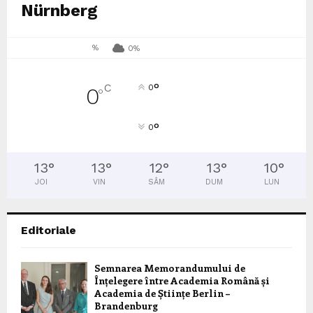
Nürnberg
%
0%
°
C
0
0
°
°
0
13
°
13
°
12
°
13
°
10
°
JOI
VIN
SÂM
DUM
LUN
Editoriale
Semnarea Memorandumului de
Înțelegere între Academia Română și
Academia de Științe Berlin –
Brandenburg