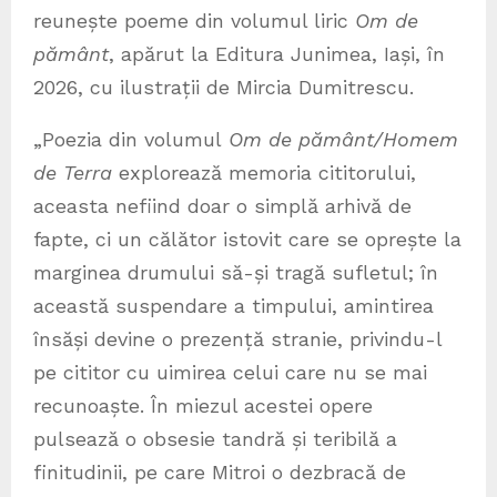
reunește poeme din volumul liric
Om de
pământ
, apărut la Editura Junimea, Iași, în
2026, cu ilustrații de Mircia Dumitrescu.
„Poezia din volumul
Om de pământ/Homem
de Terra
explorează memoria cititorului,
aceasta nefiind doar o simplă arhivă de
fapte, ci un călător istovit care se oprește la
marginea drumului să-și tragă sufletul; în
această suspendare a timpului, amintirea
însăși devine o prezență stranie, privindu-l
pe cititor cu uimirea celui care nu se mai
recunoaște. În miezul acestei opere
pulsează o obsesie tandră și teribilă a
finitudinii, pe care Mitroi o dezbracă de