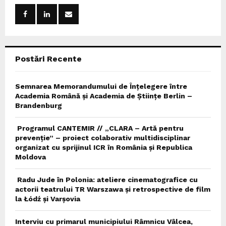
o
r
R
:
C
Postări Recente
H
Semnarea Memorandumului de Înțelegere între
Academia Română și Academia de Științe Berlin –
Brandenburg
Programul CANTEMIR // „CLARA – Artă pentru
prevenție” – proiect colaborativ multidisciplinar
organizat cu sprijinul ICR în România și Republica
Moldova
Radu Jude în Polonia: ateliere cinematografice cu
actorii teatrului TR Warszawa și retrospective de film
la Łódź și Varșovia
Interviu cu primarul municipiului Râmnicu Vâlcea,