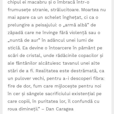
chipul ei macabru și o îmbracă într-o
frumusețe stranie, strălucitoare. Moartea nu
mai apare ca un schelet înghețat, ci ca o
prelungire a peisajului: o „armă albă” de
zăpadă care ne învinge fără violență sau o
„nuntă de aur” în adâncul unei lumi de
sticlă. Ea devine o întoarcere în pământ pe
scări de cristal, unde rădăcinile copacilor și
ale fântânilor alcătuiesc tavanul unei alte
stări de a fi. Realitatea este destrămată, ca
un pulover vechi, pentru a-i descoperi fibra:
fire de dor, fum care mijlocește pentru noi
în cer și sângele sacrificiului existențial pe
care copiii, în puritatea lor, îl confundă cu
roua dimineții.” – Dan Caragea