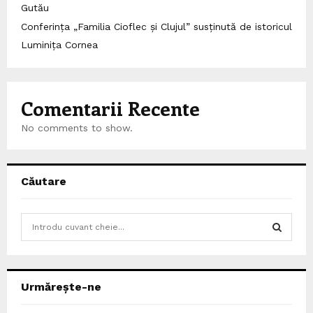
Gutău
Conferința „Familia Cioflec și Clujul” susținută de istoricul
Luminița Cornea
Comentarii Recente
No comments to show.
Căutare
S
e
a
S
r
c
E
Urmărește-ne
h
f
A