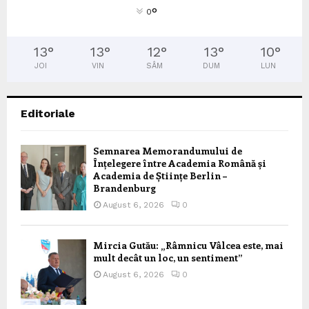
°
0
13
°
13
°
12
°
13
°
10
°
JOI
VIN
SÂM
DUM
LUN
Editoriale
Semnarea Memorandumului de
Înțelegere între Academia Română și
Academia de Științe Berlin –
Brandenburg
August 6, 2026
0
Mircia Gutău: „Râmnicu Vâlcea este, mai
mult decât un loc, un sentiment”
August 6, 2026
0