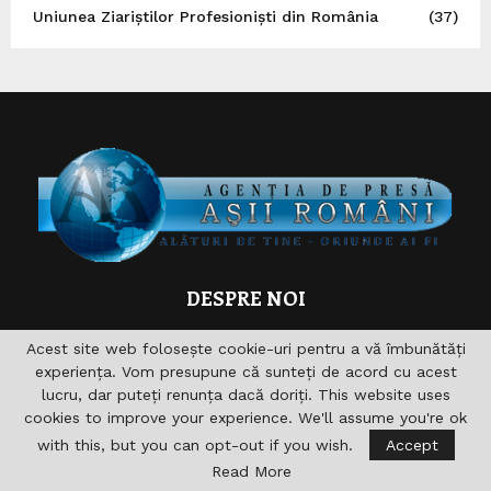
Uniunea Ziariștilor Profesioniști din România
(37)
DESPRE NOI
Asociaţia are drept scop , aprofundarea si consolidarea
Acest site web folosește cookie-uri pentru a vă îmbunătăți
relaţiilor germane-române şi în acelaşi timp îndeplinirea şi
experiența. Vom presupune că sunteți de acord cu acest
sprijinirea diferitelor acţiuni pentru domeniile formare,
lucru, dar puteți renunța dacă doriți. This website uses
cultură, sport, radio, Informaţie şi de asemenea realizarea
cookies to improve your experience. We'll assume you're ok
accesului către noile căi de comunicare. nu vizeaza in
with this, but you can opt-out if you wish.
Accept
primul rand obtinerea unui profit economic.
Read More