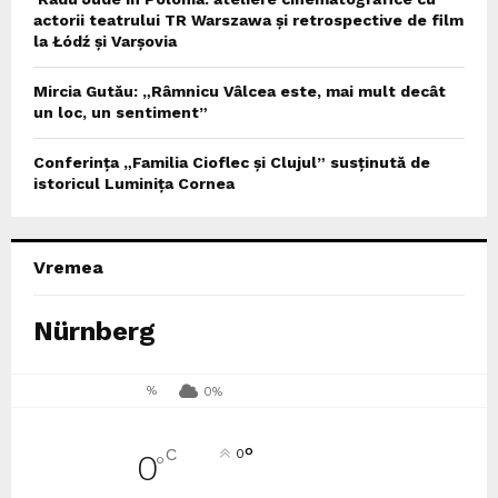
actorii teatrului TR Warszawa și retrospective de film
la Łódź și Varșovia
Mircia Gutău: „Râmnicu Vâlcea este, mai mult decât
un loc, un sentiment”
Conferința „Familia Cioflec și Clujul” susținută de
istoricul Luminița Cornea
Vremea
Nürnberg
%
0%
°
C
0
0
°