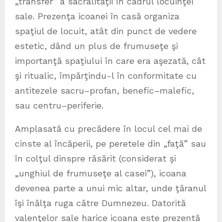
„transfer” a sacralităţii în cadrul locuinţei
sale. Prezenţa icoanei în casă organiza
spaţiul de locuit, atât din punct de vedere
estetic, dând un plus de frumuseţe şi
importanţă spaţiului în care era aşezată, cât
şi ritualic, împărţindu-l în conformitate cu
antitezele sacru–profan, benefic–malefic,
sau centru–periferie.
Amplasată cu precădere în locul cel mai de
cinste al încăperii, pe peretele din „faţă” sau
în colţul dinspre răsărit (considerat şi
„unghiul de frumuseţe al casei”), icoana
devenea parte a unui mic altar, unde ţăranul
îşi înălţa ruga către Dumnezeu. Datorită
valenţelor sale harice icoana este prezentă