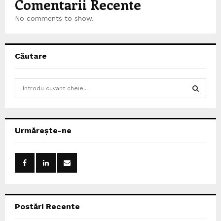
Comentarii Recente
No comments to show.
Căutare
S
e
a
S
r
c
E
Urmărește-ne
h
f
A
o
r
R
:
C
Postări Recente
H