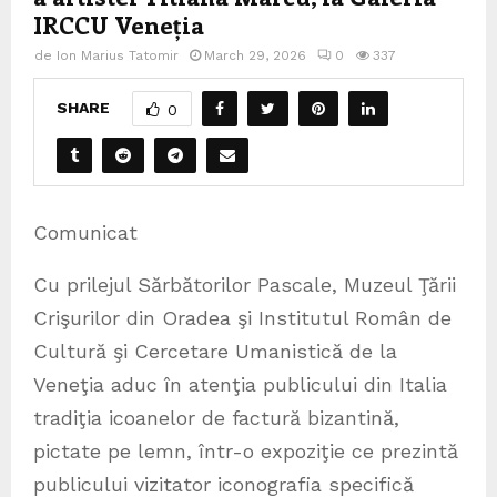
IRCCU Veneția
de
Ion Marius Tatomir
March 29, 2026
0
337
SHARE
0
Comunicat
Cu prilejul Sărbătorilor Pascale, Muzeul Ţării
Crişurilor din Oradea şi Institutul Român de
Cultură şi Cercetare Umanistică de la
Veneţia aduc în atenţia publicului din Italia
tradiţia icoanelor de factură bizantină,
pictate pe lemn, într-o expoziţie ce prezintă
publicului vizitator iconografia specifică