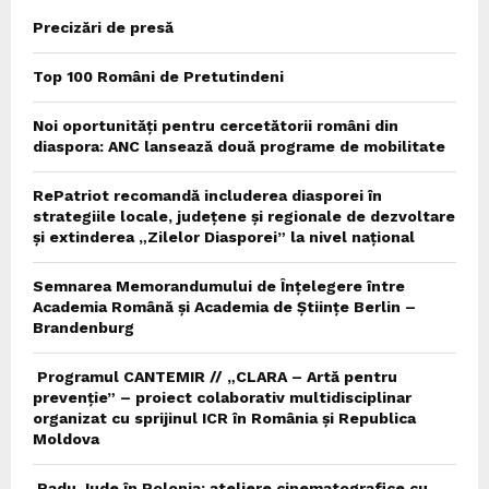
Precizări de presă
Top 100 Români de Pretutindeni
Noi oportunități pentru cercetătorii români din
diaspora: ANC lansează două programe de mobilitate
RePatriot recomandă includerea diasporei în
strategiile locale, județene și regionale de dezvoltare
și extinderea „Zilelor Diasporei” la nivel național
Semnarea Memorandumului de Înțelegere între
Academia Română și Academia de Științe Berlin –
Brandenburg
Programul CANTEMIR // „CLARA – Artă pentru
prevenție” – proiect colaborativ multidisciplinar
organizat cu sprijinul ICR în România și Republica
Moldova
Radu Jude în Polonia: ateliere cinematografice cu