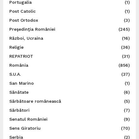
Portugalia
(1)
Post Catolic
(1)
Post Ortodox
(3)
Preşedinţia României
(245)
Război, Ucraina
(16)
Religie
(36)
REPATRIOT
(31)
România
(856)
S.U.A.
(37)
San Marino
(1)
Sănătate
(6)
Sărbătoare românească
(5)
Sărbători
(7)
Senatul României
(9)
Sens Giratoriu
(70)
Serbia
(2)