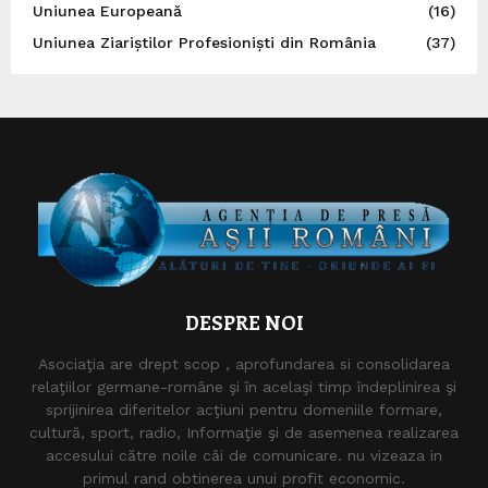
Uniunea Europeană
(16)
Uniunea Ziariștilor Profesioniști din România
(37)
DESPRE NOI
Asociaţia are drept scop , aprofundarea si consolidarea
relaţiilor germane-române şi în acelaşi timp îndeplinirea şi
sprijinirea diferitelor acţiuni pentru domeniile formare,
cultură, sport, radio, Informaţie şi de asemenea realizarea
accesului către noile căi de comunicare. nu vizeaza in
primul rand obtinerea unui profit economic.