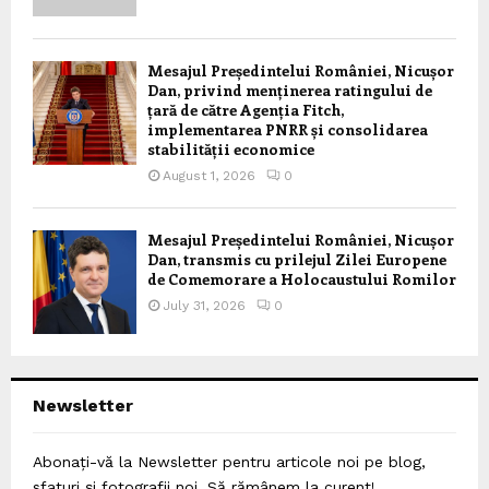
Mesajul Președintelui României, Nicușor
Dan, privind menținerea ratingului de
țară de către Agenția Fitch,
implementarea PNRR și consolidarea
stabilității economice
August 1, 2026
0
Mesajul Președintelui României, Nicușor
Dan, transmis cu prilejul Zilei Europene
de Comemorare a Holocaustului Romilor
July 31, 2026
0
Newsletter
Abonați-vă la Newsletter pentru articole noi pe blog,
sfaturi și fotografii noi. Să rămânem la curent!