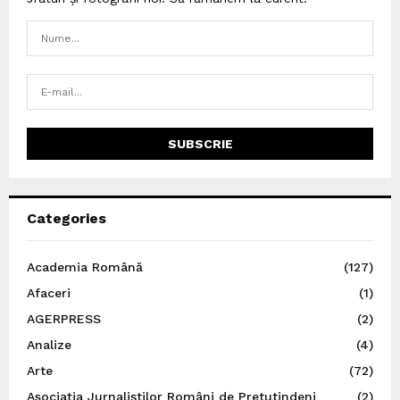
Categories
Academia Română
(127)
Afaceri
(1)
AGERPRESS
(2)
Analize
(4)
Arte
(72)
Asociația Jurnaliștilor Români de Pretutindeni
(2)