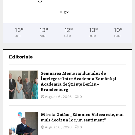
°
0
13
°
13
°
12
°
13
°
10
°
JOI
VIN
SÂM
DUM
LUN
Editoriale
Semnarea Memorandumului de
Înțelegere între Academia Română și
Academia de Științe Berlin –
Brandenburg
August 6, 2026
0
Mircia Gutău: „Râmnicu Vâlcea este, mai
mult decât un loc, un sentiment”
August 6, 2026
0