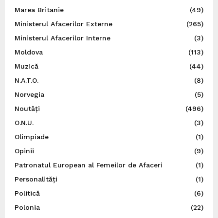
Marea Britanie
(49)
Ministerul Afacerilor Externe
(265)
Ministerul Afacerilor Interne
(3)
Moldova
(113)
Muzică
(44)
N.A.T.O.
(8)
Norvegia
(5)
Noutăți
(496)
O.N.U.
(3)
Olimpiade
(1)
Opinii
(9)
Patronatul European al Femeilor de Afaceri
(1)
Personalități
(1)
Politică
(6)
Polonia
(22)