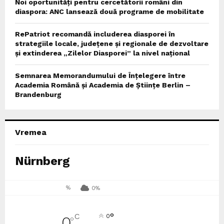
Noi oportunități pentru cercetătorii români din
diaspora: ANC lansează două programe de mobilitate
RePatriot recomandă includerea diasporei în
strategiile locale, județene și regionale de dezvoltare
și extinderea „Zilelor Diasporei” la nivel național
Semnarea Memorandumului de Înțelegere între
Academia Română și Academia de Științe Berlin –
Brandenburg
Vremea
Nürnberg
%
0%
°
C
0
0
°