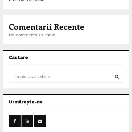
Comentarii Recente
No comments to show.
Căutare
S
e
a
S
r
c
E
Urmărește-ne
h
f
A
o
r
R
: