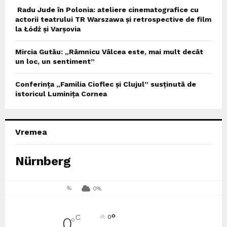
Radu Jude în Polonia: ateliere cinematografice cu
actorii teatrului TR Warszawa și retrospective de film
la Łódź și Varșovia
Mircia Gutău: „Râmnicu Vâlcea este, mai mult decât
un loc, un sentiment”
Conferința „Familia Cioflec și Clujul” susținută de
istoricul Luminița Cornea
Vremea
Nürnberg
%
0%
°
C
0
0
°