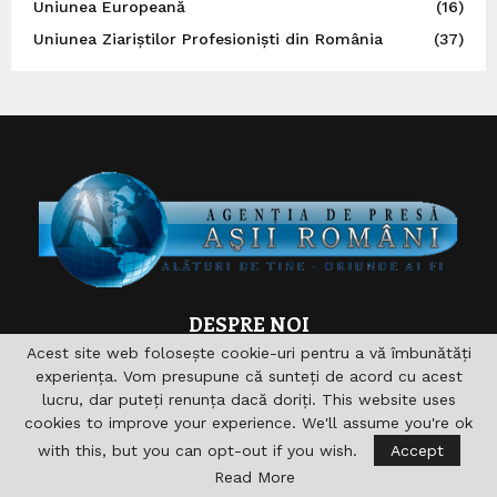
Uniunea Europeană
(16)
Uniunea Ziariștilor Profesioniști din România
(37)
DESPRE NOI
Acest site web folosește cookie-uri pentru a vă îmbunătăți
Asociaţia are drept scop , aprofundarea si consolidarea
experiența. Vom presupune că sunteți de acord cu acest
relaţiilor germane-române şi în acelaşi timp îndeplinirea şi
lucru, dar puteți renunța dacă doriți. This website uses
sprijinirea diferitelor acţiuni pentru domeniile formare,
cookies to improve your experience. We'll assume you're ok
cultură, sport, radio, Informaţie şi de asemenea realizarea
with this, but you can opt-out if you wish.
Accept
accesului către noile căi de comunicare. nu vizeaza in
Read More
primul rand obtinerea unui profit economic.