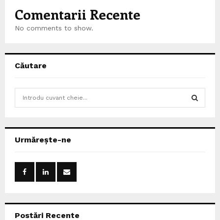
Comentarii Recente
No comments to show.
Căutare
S
e
a
S
r
c
E
Urmărește-ne
h
f
A
o
r
R
:
C
Postări Recente
H