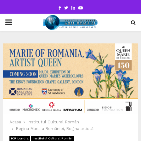
Facebook
Twitter
Linkedin
Youtube
PRIMARY
MENU
Acasa
Institutul Cultural Român
Regina Maria a României, Regina artistă
ICR Londra
Institutul Cultural Român