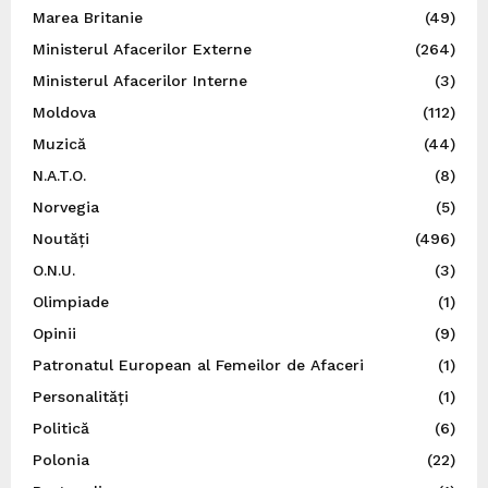
Marea Britanie
(49)
Ministerul Afacerilor Externe
(264)
Ministerul Afacerilor Interne
(3)
Moldova
(112)
Muzică
(44)
N.A.T.O.
(8)
Norvegia
(5)
Noutăți
(496)
O.N.U.
(3)
Olimpiade
(1)
Opinii
(9)
Patronatul European al Femeilor de Afaceri
(1)
Personalități
(1)
Politică
(6)
Polonia
(22)