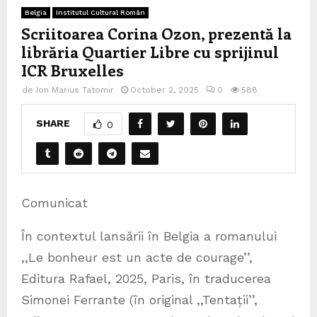
Belgia
Institutul Cultural Român
Scriitoarea Corina Ozon, prezentă la
librăria Quartier Libre cu sprijinul
ICR Bruxelles
de
Ion Marius Tatomir
October 2, 2025
0
588
SHARE
0
Comunicat
În contextul lansării în Belgia a romanului
,,Le bonheur est un acte de courage’’,
Editura Rafael, 2025, Paris, în traducerea
Simonei Ferrante (în original ,,Tentații’’,