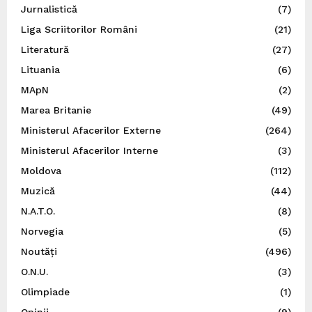
Jurnalistică
(7)
Liga Scriitorilor Români
(21)
Literatură
(27)
Lituania
(6)
MApN
(2)
Marea Britanie
(49)
Ministerul Afacerilor Externe
(264)
Ministerul Afacerilor Interne
(3)
Moldova
(112)
Muzică
(44)
N.A.T.O.
(8)
Norvegia
(5)
Noutăți
(496)
O.N.U.
(3)
Olimpiade
(1)