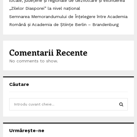
locale, județene și regionale de dezvoltare și extinderea
„Zilelor Diasporei” la nivel național
Semnarea Memorandumului de Înțelegere între Academia
Română și Academia de Științe Berlin – Brandenburg
Comentarii Recente
No comments to show.
Căutare
S
e
a
S
r
c
E
Urmărește-ne
h