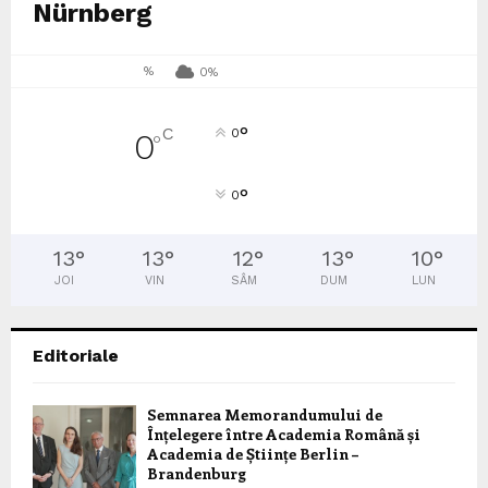
Nürnberg
%
0%
°
C
0
0
°
°
0
13
°
13
°
12
°
13
°
10
°
JOI
VIN
SÂM
DUM
LUN
Editoriale
Semnarea Memorandumului de
Înțelegere între Academia Română și
Academia de Științe Berlin –
Brandenburg