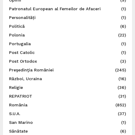
Opinii
(9)
Patronatul European al Femeilor de Afaceri
(1)
Personalități
(1)
Politică
(6)
Polonia
(22)
Portugalia
(1)
Post Catolic
(1)
Post Ortodox
(3)
Preşedinţia României
(245)
Război, Ucraina
(16)
Religie
(36)
REPATRIOT
(31)
România
(852)
S.U.A.
(37)
San Marino
(1)
Sănătate
(6)