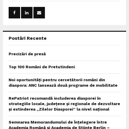
f
A
o
r
R
:
C
Postări Recente
H
Precizări de presă
Top 100 Români de Pretutindeni
Noi oportunități pentru cercetătorii români din
diaspora: ANC lansează două programe de mobilitate
RePatriot recomandă includerea diasporei în
strategiile locale, județene și regionale de dezvoltare
și extinderea „Zilelor Diasporei” la nivel național
Semnarea Memorandumului de Înțelegere între
Academia Română și Academia de Științe Berlin –