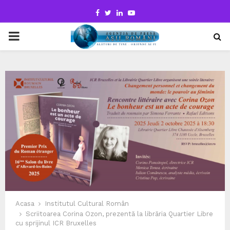
Facebook
Twitter
Linkedin
Youtube
PRIMARY
MENU
Acasa
Institutul Cultural Român
Scriitoarea Corina Ozon, prezentă la librăria Quartier Libre
cu sprijinul ICR Bruxelles