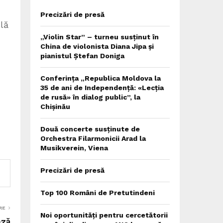
Precizări de presă
lă
„Violin Star” – turneu susținut în
China de violonista Diana Jipa și
pianistul Ștefan Doniga
Conferința „Republica Moldova la
35 de ani de Independență: «Lecția
de rusă» în dialog public”, la
Chișinău
Două concerte susținute de
Orchestra Filarmonicii Arad la
Musikverein, Viena
Precizări de presă
Top 100 Români de Pretutindeni
RE
Noi oportunități pentru cercetătorii
ază