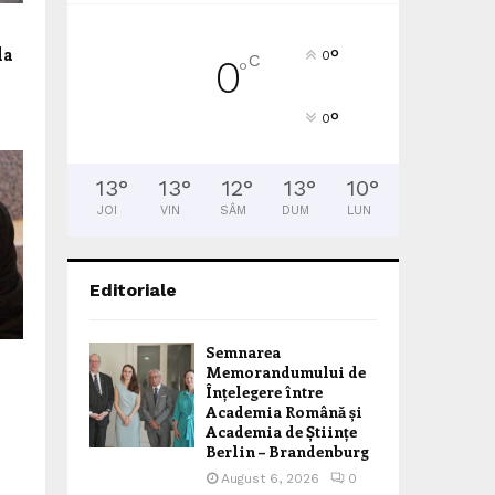
la
°
0
C
0
°
°
0
13
°
13
°
12
°
13
°
10
°
JOI
VIN
SÂM
DUM
LUN
Editoriale
Semnarea
Memorandumului de
Înțelegere între
Academia Română și
Academia de Științe
Berlin – Brandenburg
August 6, 2026
0