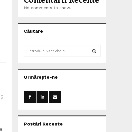
No comments to show.
Căutare
S
e
a
S
r
c
E
Urmărește-ne
h
f
A
o
ră
r
R
:
C
H
Postări Recente
a