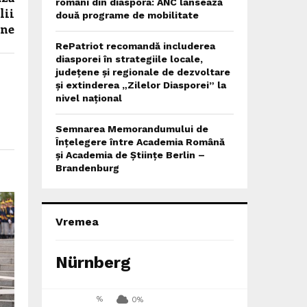
români din diaspora: ANC lansează
lii
două programe de mobilitate
ne
RePatriot recomandă includerea
diasporei în strategiile locale,
județene și regionale de dezvoltare
și extinderea „Zilelor Diasporei” la
nivel național
Semnarea Memorandumului de
Înțelegere între Academia Română
și Academia de Științe Berlin –
Brandenburg
Vremea
Nürnberg
%
0%