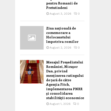
pentru Romanii de
Pretutindeni
August 3, 2026
0
Ziua națională de
comemorare a
Holocaustului
împotriva romilor
August 2, 2026
0
Mesajul Președintelui
României, Nicușor
Dan, privind
menținerea ratingului
de țară de către
Agenția Fitch,
implementarea PNRR
și consolidarea
stabilității economice
August 1, 2026
0