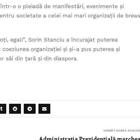
R într-o o pleiadă de manifestări, evenimente și
entru societate a celei mai mari organizații de breas
ți, egali”, Sorin Stanciu a încurajat puterea
at coeziunea organizației și și-a pus puterea și
 săi din țară și din diaspora.
URMĂTOAREA POSTA
Administrația Prezidențială marche