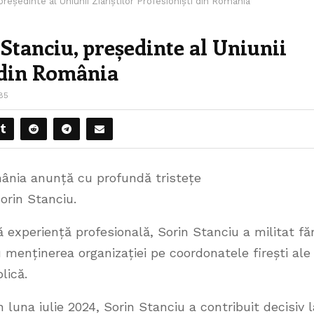
președinte al Uniunii Ziariștilor Profesioniști din România
 Stanciu, președinte al Uniunii
i din România
85
omânia anunță cu profundă tristețe
orin Stanciu.
 experiență profesională, Sorin Stanciu a militat fă
 menținerea organizației pe coordonatele firești ale
lică.
 luna iulie 2024, Sorin Stanciu a contribuit decisiv l