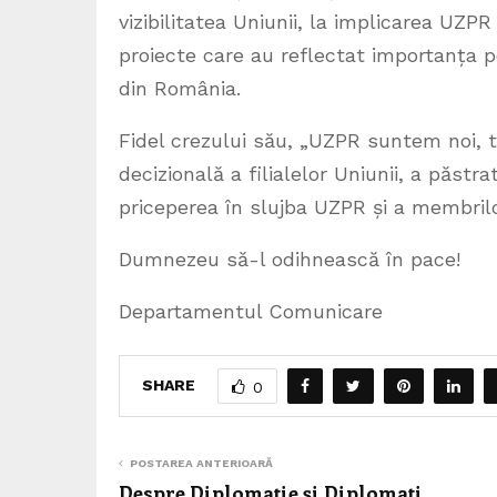
vizibilitatea Uniunii, la implicarea UZP
proiecte care au reflectat importanța p
din România.
Fidel crezului său, „UZPR suntem noi, to
decizională a filialelor Uniunii, a păstr
priceperea în slujba UZPR și a membrilor
Dumnezeu să-l odihnească în pace!
Departamentul Comunicare
SHARE
0
POSTAREA ANTERIOARĂ
Despre Diplomație și Diplomați