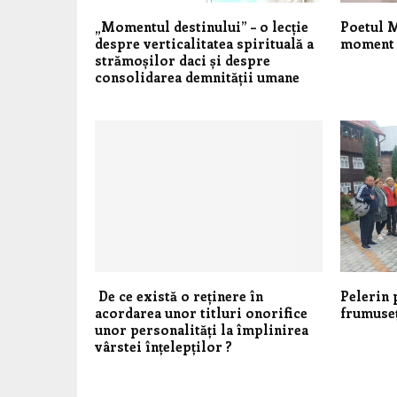
„Momentul destinului” – o lecție
Poetul M
despre verticalitatea spirituală a
moment 
strămoșilor daci și despre
consolidarea demnității umane
De ce există o reținere în
Pelerin 
acordarea unor titluri onorifice
frumuseț
unor personalități la împlinirea
vârstei înțelepților ?