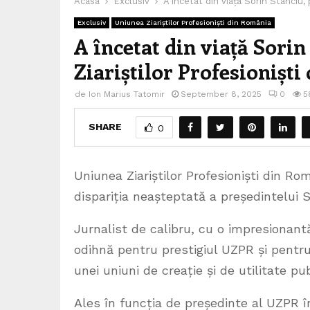
Acasa
Exclusiv
A încetat din viață Sorin Stanciu, 
Exclusiv
Uniunea Ziariștilor Profesioniști din România
A încetat din viață Sorin
Ziariștilor Profesionișt
de
Ion Marius Tatomir
September 8, 2025
0
5
SHARE
0
Uniunea Ziariștilor Profesioniști din R
dispariția neașteptată a președintelui S
Jurnalist de calibru, cu o impresionantă
odihnă pentru prestigiul UZPR și pentru
unei uniuni de creație și de utilitate pub
Ales în funcția de președinte al UZPR în