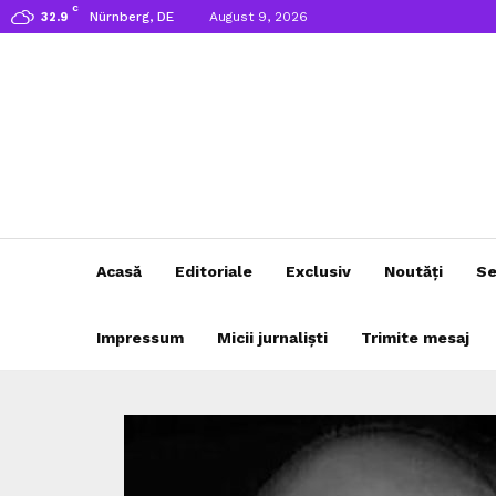
C
Nürnberg, DE
August 9, 2026
32.9
Acasă
Editoriale
Exclusiv
Noutăți
Se
Impressum
Micii jurnaliști
Trimite mesaj