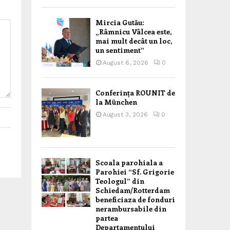
Mircia Gutău:
„Râmnicu Vâlcea este,
mai mult decât un loc,
un sentiment”
August 6, 2026
0
Conferința ROUNIT de
la München
August 3, 2026
0
Scoala parohiala a
Parohiei “Sf. Grigorie
Teologul” din
Schiedam/Rotterdam
beneficiaza de fonduri
nerambursabile din
partea
Departamentului