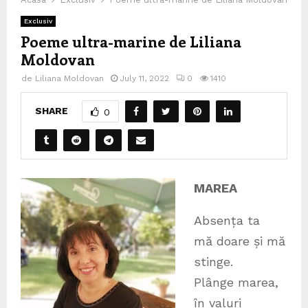
Exclusiv
Poeme ultra-marine de Liliana
Moldovan
de
Liliana Moldovan
July 11, 2022
0
1410
SHARE
0
MAREA
Absența ta
mă doare și mă
stinge.
Plânge marea,
în valuri