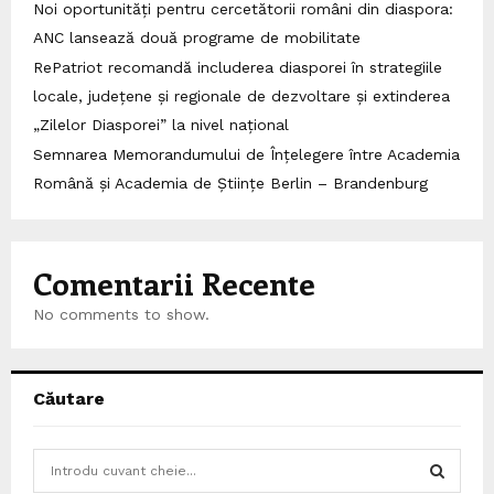
Noi oportunități pentru cercetătorii români din diaspora:
ANC lansează două programe de mobilitate
RePatriot recomandă includerea diasporei în strategiile
locale, județene și regionale de dezvoltare și extinderea
„Zilelor Diasporei” la nivel național
Semnarea Memorandumului de Înțelegere între Academia
Română și Academia de Științe Berlin – Brandenburg
Comentarii Recente
No comments to show.
Căutare
S
e