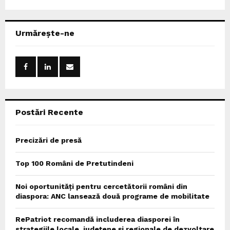
a
S
r
c
E
Urmărește-ne
h
f
A
o
r
R
:
C
Postări Recente
H
Precizări de presă
Top 100 Români de Pretutindeni
Noi oportunități pentru cercetătorii români din
diaspora: ANC lansează două programe de mobilitate
RePatriot recomandă includerea diasporei în
strategiile locale, județene și regionale de dezvoltare