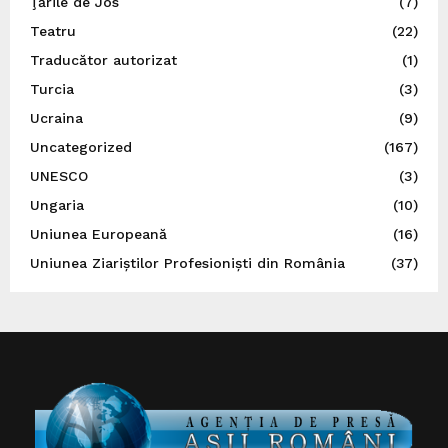
Ţările de Jos
(7)
Teatru
(22)
Traducător autorizat
(1)
Turcia
(3)
Ucraina
(9)
Uncategorized
(167)
UNESCO
(3)
Ungaria
(10)
Uniunea Europeană
(16)
Uniunea Ziariștilor Profesioniști din România
(37)