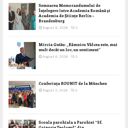
Semnarea Memorandumului de
Înțelegere între Academia Română și
Academia de Științe Berlin –
Brandenburg
August 6, 2026
0
Mircia Gutău: „Râmnicu Vâlcea este, mai
mult decât un loc, un sentiment”
August 6, 2026
0
Conferința ROUNIT de la München
August 3, 2026
0
Scoala parohiala a Parohiei “Sf.
Grigorie Teologul” din