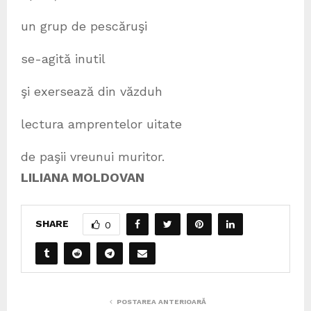
un grup de pescăruşi
se-agită inutil
şi exersează din văzduh
lectura amprentelor uitate
de paşii vreunui muritor.
LILIANA MOLDOVAN
SHARE
0
POSTAREA ANTERIOARĂ