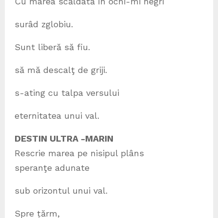
Cu marea scăldată în ochi-mi negri
surâd zglobiu.
Sunt liberă să fiu.
să mă descalţ de griji.
s-ating cu talpa versului
eternitatea unui val.
DESTIN ULTRA -MARIN
Rescrie marea pe nisipul plâns
speranţe adunate
sub orizontul unui val.
Spre țărm,