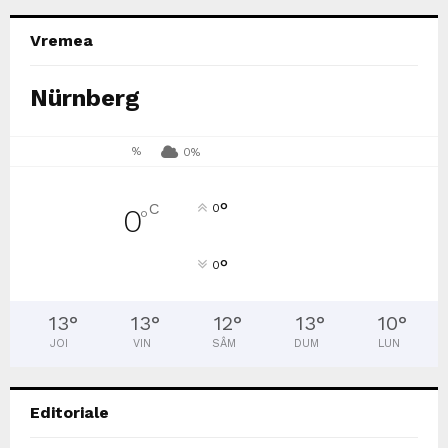
Vremea
Nürnberg
%
0%
°
C
0
0
°
°
0
13
°
13
°
12
°
13
°
10
°
JOI
VIN
SÂM
DUM
LUN
Editoriale