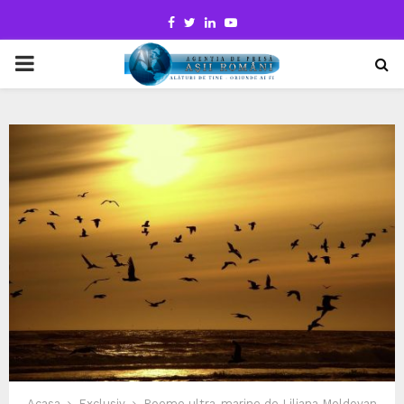
Facebook
Twitter
Linkedin
Youtube
PRIMARY
MENU
Acasa
Exclusiv
Poeme ultra-marine de Liliana Moldovan