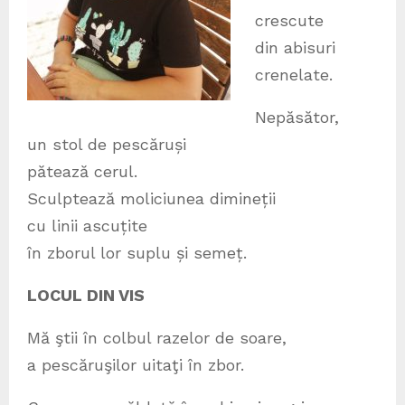
crescute
din abisuri
crenelate.
Nepăsător,
un stol de pescăruși
pătează cerul.
Sculptează moliciunea dimineții
cu linii ascuțite
în zborul lor suplu și semeț.
LOCUL DIN VIS
Mă ştii în colbul razelor de soare,
a pescăruşilor uitaţi în zbor.