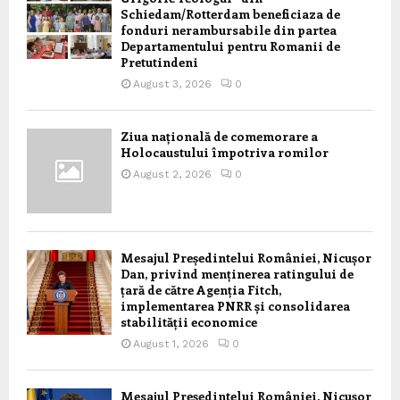
Schiedam/Rotterdam beneficiaza de
fonduri nerambursabile din partea
Departamentului pentru Romanii de
Pretutindeni
August 3, 2026
0
Ziua națională de comemorare a
Holocaustului împotriva romilor
August 2, 2026
0
Mesajul Președintelui României, Nicușor
Dan, privind menținerea ratingului de
țară de către Agenția Fitch,
implementarea PNRR și consolidarea
stabilității economice
August 1, 2026
0
Mesajul Președintelui României, Nicușor