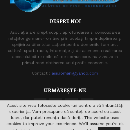
DESPRE NOI
Asociaţia are drept scop , aprofundarea si consolidarea
relaţiilor germane-române şi în acelaşi timp îndeplinirea şi
sprijinirea diferitelor acţiuni pentru domeniile formare,
cultură, sport, radio, Informaţie şi de asemenea realizarea
accesului către noile căi de comunicare. nu vizeaza in
primul rand obtinerea unui profit economic.
Contact :
asii.romani@yahoo.com
URMĂREȘTE-NE
Acest site web folosește cookie-uri pentru a vă îmbunătăți
experiența. Vom presupune că sunteți de acord cu acest
lucru, dar puteți renunța dacă doriți. This website uses
cookies to improve your experience. We'll assume you're ok