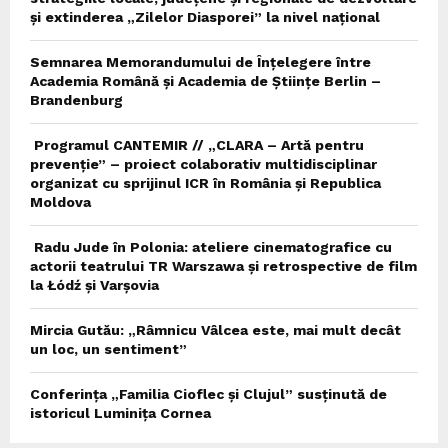
și extinderea „Zilelor Diasporei” la nivel național
Semnarea Memorandumului de Înțelegere între
Academia Română și Academia de Științe Berlin –
Brandenburg
Programul CANTEMIR // „CLARA – Artă pentru
prevenție” – proiect colaborativ multidisciplinar
organizat cu sprijinul ICR în România și Republica
Moldova
Radu Jude în Polonia: ateliere cinematografice cu
actorii teatrului TR Warszawa și retrospective de film
la Łódź și Varșovia
Mircia Gutău: „Râmnicu Vâlcea este, mai mult decât
un loc, un sentiment”
Conferința „Familia Cioflec și Clujul” susținută de
istoricul Luminița Cornea