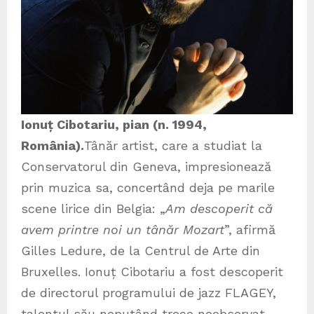
Ionuț Cibotariu, pian (n. 1994,
România).
Tânăr artist, care a studiat la
Conservatorul din Geneva, impresionează
prin muzica sa, concertând deja pe marile
scene lirice din Belgia: „
Am descoperit că
avem printre noi un tânăr Mozart
”, afirmă
Gilles Ledure, de la Centrul de Arte din
Bruxelles. Ionuț Cibotariu a fost descoperit
de directorul programului de jazz FLAGEY,
talentul său neputând trece neobservat.