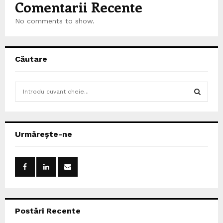
Comentarii Recente
No comments to show.
Căutare
S
e
a
S
r
c
E
Urmărește-ne
h
f
A
o
r
R
:
C
Postări Recente
H