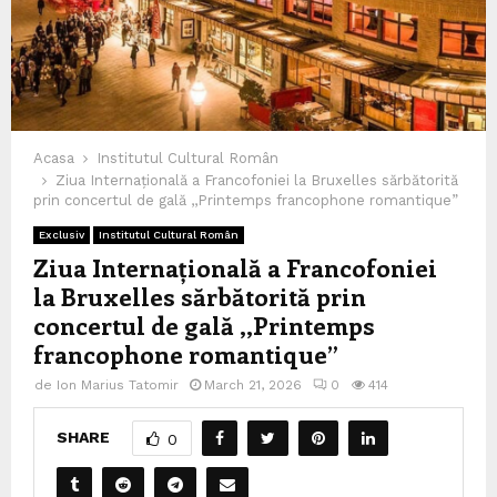
Acasa
Institutul Cultural Român
Ziua Internațională a Francofoniei la Bruxelles sărbătorită
prin concertul de gală ,,Printemps francophone romantique”
Exclusiv
Institutul Cultural Român
Ziua Internațională a Francofoniei
la Bruxelles sărbătorită prin
concertul de gală ,,Printemps
francophone romantique”
de
Ion Marius Tatomir
March 21, 2026
0
414
SHARE
0