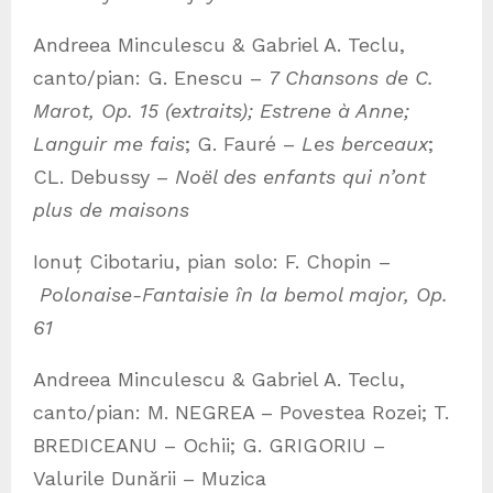
Andreea Minculescu & Gabriel A. Teclu,
canto/pian: G. Enescu –
7 Chansons de C.
Marot, Op. 15 (extraits); Estrene à Anne;
Languir me fais
; G. Fauré –
Les berceaux
;
CL. Debussy –
Noël des enfants qui n’ont
plus de maisons
Ionuț Cibotariu, pian solo: F. Chopin –
Polonaise-Fantaisie în la bemol major, Op.
61
Andreea Minculescu & Gabriel A. Teclu,
canto/pian: M. NEGREA – Povestea Rozei; T.
BREDICEANU – Ochii; G. GRIGORIU –
Valurile Dunării – Muzica