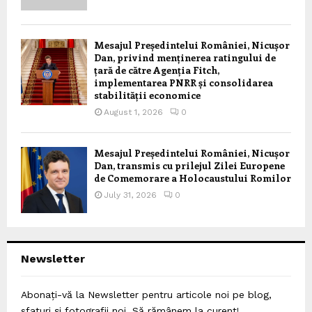
Mesajul Președintelui României, Nicușor
Dan, privind menținerea ratingului de
țară de către Agenția Fitch,
implementarea PNRR și consolidarea
stabilității economice
August 1, 2026
0
Mesajul Președintelui României, Nicușor
Dan, transmis cu prilejul Zilei Europene
de Comemorare a Holocaustului Romilor
July 31, 2026
0
Newsletter
Abonați-vă la Newsletter pentru articole noi pe blog,
sfaturi și fotografii noi. Să rămânem la curent!