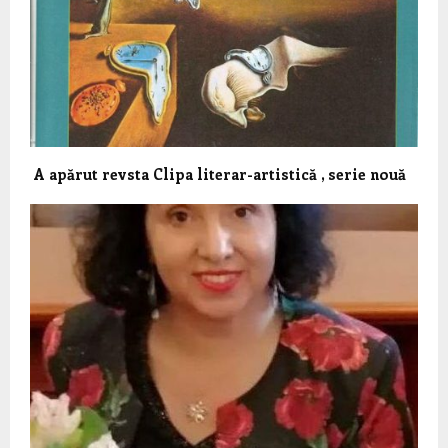
A apărut revsta Clipa literar-artistică , serie nouă