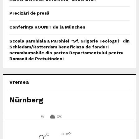
Precizări de presă
Conferința ROUNIT de la München
Scoala parohiala a Parohiei “Sf. Grigorie Teologul” din
Schiedam/Rotterdam beneficiaza de fonduri
nerambursabile din partea Departamentului pentru
Romanii de Pretutindeni
Vremea
Nürnberg
%
0%
°
C
0
0
°