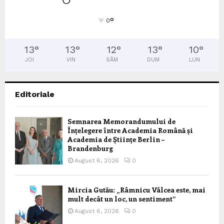
°
0
13
°
13
°
12
°
13
°
10
°
JOI
VIN
SÂM
DUM
LUN
Editoriale
Semnarea Memorandumului de
Înțelegere între Academia Română și
Academia de Științe Berlin –
Brandenburg
August 6, 2026
0
Mircia Gutău: „Râmnicu Vâlcea este, mai
mult decât un loc, un sentiment”
August 6, 2026
0