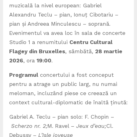
muzicală la nivel european: Gabriel
Alexandru Teclu – pian, Ionuț Cibotariu –
pian și Andreea Minculescu – soprană.
Evenimentul va avea loc în sala de concerte
Studio 1 a renumitului
Centru Cultural
Flagey din Bruxelles
, sâmbătă,
28 martie
2026
, ora
19:00
.
Programul
concertului a fost conceput
pentru a atrage un public larg, nu numai
meloman, incluzând piese ce creează un
context cultural-diplomatic de înaltă ținută:
Gabriel A. Teclu – pian solo: F. Chopin –
Scherzo nr. 2;
M. Ravel –
Jeux d’eau;
Cl.
Debussy –
L’Isle joyeuse