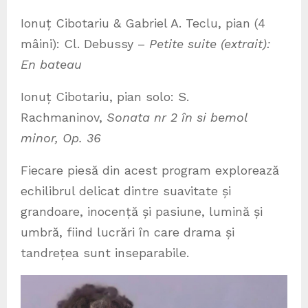
Ionuț Cibotariu & Gabriel A. Teclu, pian (4
mâini): Cl. Debussy –
Petite suite (extrait):
En bateau
Ionuț Cibotariu, pian solo: S.
Rachmaninov,
Sonata nr 2 în si bemol
minor, Op. 36
Fiecare piesă din acest program explorează
echilibrul delicat dintre suavitate și
grandoare, inocență și pasiune, lumină și
umbră, fiind lucrări în care drama și
tandrețea sunt inseparabile.