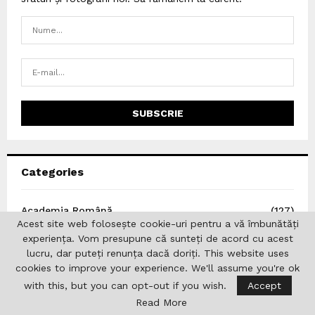
Categories
Academia Română
(127)
Acest site web folosește cookie-uri pentru a vă îmbunătăți
Afaceri
(1)
experiența. Vom presupune că sunteți de acord cu acest
AGERPRESS
(2)
lucru, dar puteți renunța dacă doriți. This website uses
cookies to improve your experience. We'll assume you're ok
Analize
(4)
with this, but you can opt-out if you wish.
Accept
Arte
(72)
Read More
Asociația Jurnaliștilor Români de Pretutindeni
(2)