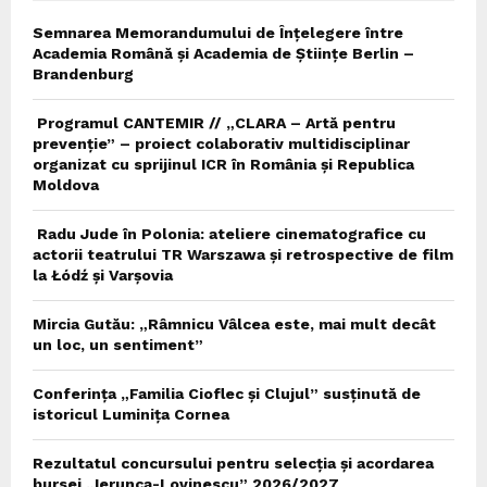
Semnarea Memorandumului de Înțelegere între
Academia Română și Academia de Științe Berlin –
Brandenburg
Programul CANTEMIR // „CLARA – Artă pentru
prevenție” – proiect colaborativ multidisciplinar
organizat cu sprijinul ICR în România și Republica
Moldova
Radu Jude în Polonia: ateliere cinematografice cu
actorii teatrului TR Warszawa și retrospective de film
la Łódź și Varșovia
Mircia Gutău: „Râmnicu Vâlcea este, mai mult decât
un loc, un sentiment”
Conferința „Familia Cioflec și Clujul” susținută de
istoricul Luminița Cornea
Rezultatul concursului pentru selecția și acordarea
bursei „Ierunca-Lovinescu” 2026/2027