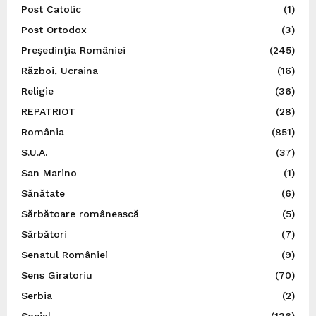
Post Catolic
(1)
Post Ortodox
(3)
Preşedinţia României
(245)
Război, Ucraina
(16)
Religie
(36)
REPATRIOT
(28)
România
(851)
S.U.A.
(37)
San Marino
(1)
Sănătate
(6)
Sărbătoare românească
(5)
Sărbători
(7)
Senatul României
(9)
Sens Giratoriu
(70)
Serbia
(2)
Social
(136)