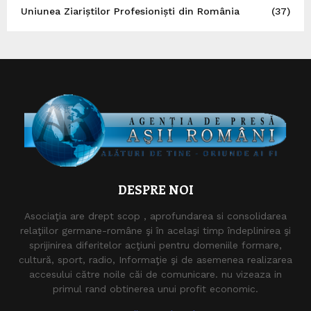
Uniunea Ziariștilor Profesioniști din România
(37)
DESPRE NOI
Asociaţia are drept scop , aprofundarea si consolidarea
relaţiilor germane-române şi în acelaşi timp îndeplinirea şi
sprijinirea diferitelor acţiuni pentru domeniile formare,
cultură, sport, radio, Informaţie şi de asemenea realizarea
accesului către noile căi de comunicare. nu vizeaza in
primul rand obtinerea unui profit economic.