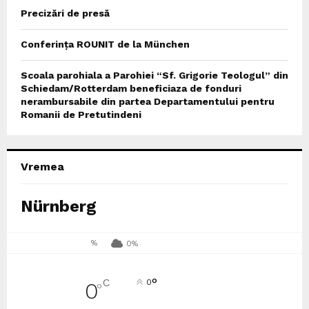
Precizări de presă
Conferința ROUNIT de la München
Scoala parohiala a Parohiei “Sf. Grigorie Teologul” din
Schiedam/Rotterdam beneficiaza de fonduri
nerambursabile din partea Departamentului pentru
Romanii de Pretutindeni
Vremea
Nürnberg
%
0%
°
C
0
0
°