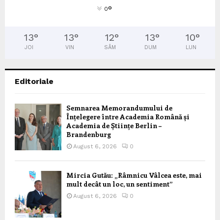
°
0
13
°
13
°
12
°
13
°
10
°
JOI
VIN
SÂM
DUM
LUN
Editoriale
Semnarea Memorandumului de
Înțelegere între Academia Română și
Academia de Științe Berlin –
Brandenburg
August 6, 2026
0
Mircia Gutău: „Râmnicu Vâlcea este, mai
mult decât un loc, un sentiment”
August 6, 2026
0