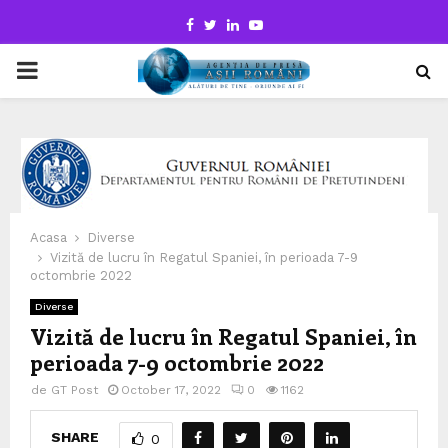
Facebook
Twitter
Linkedin
Youtube
PRIMARY
MENU
Acasa
Diverse
Vizită de lucru în Regatul Spaniei, în perioada 7-9
octombrie 2022
Diverse
Vizită de lucru în Regatul Spaniei, în
perioada 7-9 octombrie 2022
de
GT Post
October 17, 2022
0
1162
SHARE
0