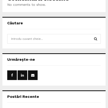
No comments to show.
Căutare
S
e
a
S
r
c
E
Urmărește-ne
h
f
A
o
r
R
:
C
Postări Recente
H