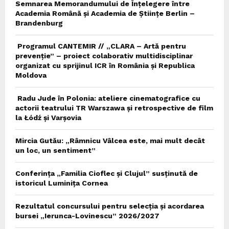
Semnarea Memorandumului de Înțelegere între
Academia Română și Academia de Științe Berlin –
Brandenburg
Programul CANTEMIR // „CLARA – Artă pentru
prevenție” – proiect colaborativ multidisciplinar
organizat cu sprijinul ICR în România și Republica
Moldova
Radu Jude în Polonia: ateliere cinematografice cu
actorii teatrului TR Warszawa și retrospective de film
la Łódź și Varșovia
Mircia Gutău: „Râmnicu Vâlcea este, mai mult decât
un loc, un sentiment”
Conferința „Familia Cioflec și Clujul” susținută de
istoricul Luminița Cornea
Rezultatul concursului pentru selecția și acordarea
bursei „Ierunca-Lovinescu” 2026/2027