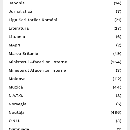
Japonia
(14)
Jurnalistică
(7)
Liga Scriitorilor Români
(21)
Literatură
(27)
Lituania
(6)
MApN
(2)
Marea Britanie
(49)
Ministerul Afacerilor Externe
(264)
Ministerul Afacerilor Interne
(3)
Moldova
(112)
Muzică
(44)
N.A.T.O.
(8)
Norvegia
(5)
Noutăți
(496)
O.N.U.
(3)
Olimpiade
(1)