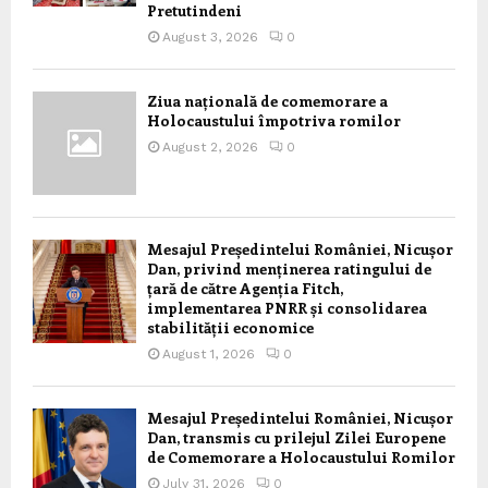
Pretutindeni
August 3, 2026
0
Ziua națională de comemorare a
Holocaustului împotriva romilor
August 2, 2026
0
Mesajul Președintelui României, Nicușor
Dan, privind menținerea ratingului de
țară de către Agenția Fitch,
implementarea PNRR și consolidarea
stabilității economice
August 1, 2026
0
Mesajul Președintelui României, Nicușor
Dan, transmis cu prilejul Zilei Europene
de Comemorare a Holocaustului Romilor
July 31, 2026
0