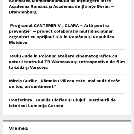
Semnarea Memorandumului de Înțelegere între
Academia Română și Academia de Științe Berlin –
Brandenburg
Programul CANTEMIR // „CLARA – Artă pentru
prevenție” – proiect colaborativ multidisciplinar
organizat cu sprijinul ICR în România și Republica
Moldova
Radu Jude în Polonia: ateliere cinematografice cu
actorii teatrului TR Warszawa și retrospective de film
la Łódź și Varșovia
Mircia Gutău: „Râmnicu Vâlcea este, mai mult decât
un loc, un sentiment”
Conferința „Familia Cioflec și Clujul” susținută de
istoricul Luminița Cornea
Vremea