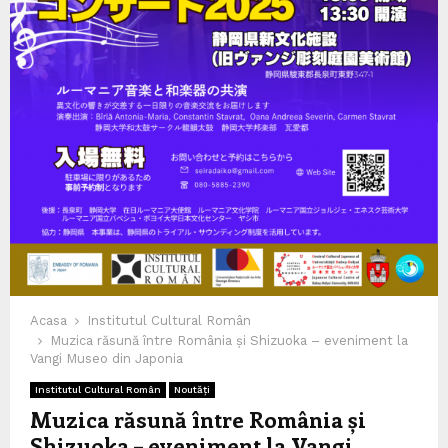
Acasa
Institutul Cultural Român
Muzica răsună între România și Shizuoka – eveniment la
Vangi Museo din Japonia
Institutul Cultural Român
Noutăți
Muzica răsună între România și
Shizuoka – eveniment la Vangi