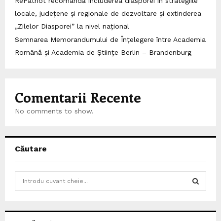
RePatriot recomandă includerea diasporei în strategiile
locale, județene și regionale de dezvoltare și extinderea
„Zilelor Diasporei” la nivel național
Semnarea Memorandumului de Înțelegere între Academia
Română și Academia de Științe Berlin – Brandenburg
Comentarii Recente
No comments to show.
Căutare
S
e
a
S
r
c
E