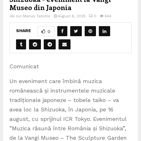
Museo din Japonia
de
Ion Marius Tatomir
August 6, 2025
0
644
SHARE
0
Comunicat
Un eveniment care îmbină muzica
românească și instrumentele muzicale
tradiționale japoneze – tobele taiko – va
avea loc la Shizuoka, în Japonia, pe 16
august, cu sprijinul ICR Tokyo. Evenimentul
”Muzica răsună între România și Shizuoka”,
de la Vangi Museo – The Sculpture Garden