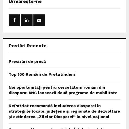
Urmărește-ne
h
f
A
o
r
R
:
C
Postări Recente
H
Precizări de presă
Top 100 Români de Pretutindeni
Noi oportunități pentru cercetătorii români din
diaspora: ANC lansează două programe de mobilitate
RePatriot recomandă includerea diasporei în
strategiile locale, județene și regionale de dezvoltare
și extinderea „Zilelor Diasporei” la nivel național