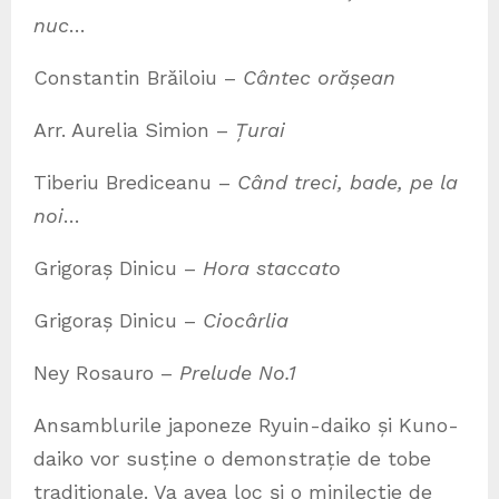
nuc
…
Constantin Brăiloiu –
Cântec orășean
Arr. Aurelia Simion –
Țurai
Tiberiu Brediceanu –
Când treci, bade, pe la
noi
…
Grigoraș Dinicu –
Hora staccato
Grigoraș Dinicu –
Ciocârlia
Ney Rosauro –
Prelude No.1
Ansamblurile japoneze Ryuin-daiko și Kuno-
daiko vor susține o demonstrație de tobe
tradiționale. Va avea loc și o minilecție de