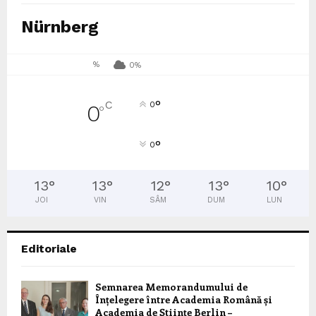
Nürnberg
%
0%
°
C
0
0
°
°
0
13
°
13
°
12
°
13
°
10
°
JOI
VIN
SÂM
DUM
LUN
Editoriale
Semnarea Memorandumului de
Înțelegere între Academia Română și
Academia de Științe Berlin –