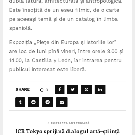
dublă latură, arhitecturală şi antropologică.
Este însoțită de un eseu filmic, de o carte
pe aceeași temă și de un catalog în limba
spaniolă.
Expoziția „Pieţe din Europa şi istoriile lor”
are loc de luni pînă vineri, între orele 9.00 și
14.00, la Castilla y León, iar intrarea pentru
publicul interesat este liberă.
SHARE
0
POSTAREA ANTERIOARĂ
ICR Tokyo sprijină dialogul artă–știință