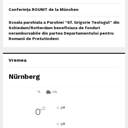
Conferința ROUNIT de la München
Scoala parohiala a Parohiei “Sf. Grigorie Teologul” din
Schiedam/Rotterdam beneficiaza de fonduri
nerambursabile din partea Departamentului pentru
Romanii de Pretutindeni
Vremea
Nürnberg
%
0%
°
C
0
0
°
°
0