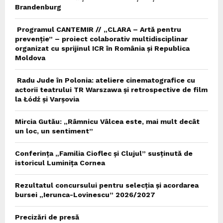
Brandenburg
Programul CANTEMIR // „CLARA – Artă pentru
prevenție” – proiect colaborativ multidisciplinar
organizat cu sprijinul ICR în România și Republica
Moldova
Radu Jude în Polonia: ateliere cinematografice cu
actorii teatrului TR Warszawa și retrospective de film
la Łódź și Varșovia
Mircia Gutău: „Râmnicu Vâlcea este, mai mult decât
un loc, un sentiment”
Conferința „Familia Cioflec și Clujul” susținută de
istoricul Luminița Cornea
Rezultatul concursului pentru selecția și acordarea
bursei „Ierunca-Lovinescu” 2026/2027
Precizări de presă