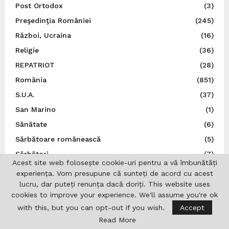
Post Ortodox
(3)
Preşedinţia României
(245)
Război, Ucraina
(16)
Religie
(36)
REPATRIOT
(28)
România
(851)
S.U.A.
(37)
San Marino
(1)
Sănătate
(6)
Sărbătoare românească
(5)
Sărbători
(7)
Acest site web folosește cookie-uri pentru a vă îmbunătăți
Senatul României
(9)
experiența. Vom presupune că sunteți de acord cu acest
Sens Giratoriu
(70)
lucru, dar puteți renunța dacă doriți. This website uses
cookies to improve your experience. We'll assume you're ok
Serbia
(2)
with this, but you can opt-out if you wish.
Accept
Social
(136)
Read More
Spania
(34)