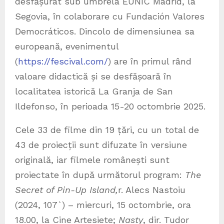
desfășurat sub umbrela EUNIC Madrid, la
Segovia, în colaborare cu Fundación Valores
Democráticos. Dincolo de dimensiunea sa
europeană, evenimentul
(
https://fescival.com/
) are în primul rând
valoare didactică și se desfășoară în
localitatea istorică La Granja de San
Ildefonso, în perioada 15-20 octombrie 2025.
Cele 33 de filme din 19 țări, cu un total de
43 de proiecții sunt difuzate în versiune
originală, iar filmele românești sunt
proiectate în după următorul program:
The
Secret of Pin-Up Island,
r. Alecs Nastoiu
(2024, 107`) – miercuri, 15 octombrie, ora
18.00, la Cine Artesiete;
Nasty
, dir. Tudor