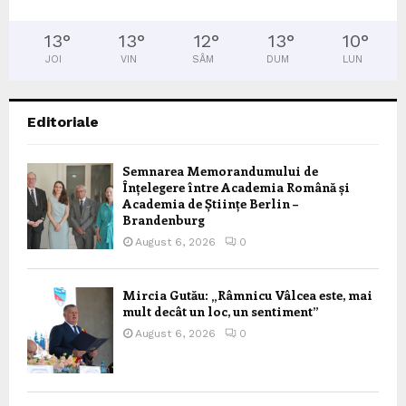
13
°
13
°
12
°
13
°
10
°
JOI
VIN
SÂM
DUM
LUN
Editoriale
Semnarea Memorandumului de
Înțelegere între Academia Română și
Academia de Științe Berlin –
Brandenburg
August 6, 2026
0
Mircia Gutău: „Râmnicu Vâlcea este, mai
mult decât un loc, un sentiment”
August 6, 2026
0