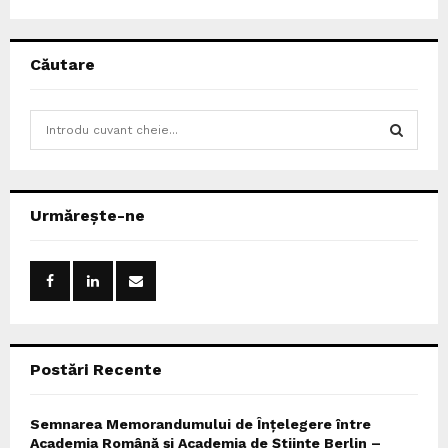
Căutare
S
e
a
S
r
c
E
Urmărește-ne
h
f
A
o
r
R
:
C
Postări Recente
H
Semnarea Memorandumului de Înțelegere între
Academia Română și Academia de Științe Berlin –