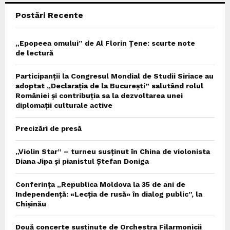
Postări Recente
H
„Epopeea omului” de Al Florin Țene: scurte note
de lectură
Participanții la Congresul Mondial de Studii Siriace au
adoptat „Declarația de la București” salutând rolul
României și contribuția sa la dezvoltarea unei
diplomații culturale active
Precizări de presă
„Violin Star” – turneu susținut în China de violonista
Diana Jipa și pianistul Ștefan Doniga
Conferința „Republica Moldova la 35 de ani de
Independență: «Lecția de rusă» în dialog public”, la
Chișinău
Două concerte susținute de Orchestra Filarmonicii