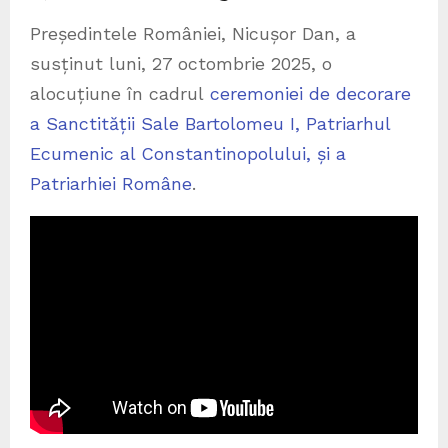
Președintele României, Nicușor Dan, a
susținut luni, 27 octombrie 2025, o
alocuțiune în cadrul
ceremoniei de decorare
a Sanctității Sale Bartolomeu I, Patriarhul
Ecumenic al Constantinopolului, și a
Patriarhiei Române
.