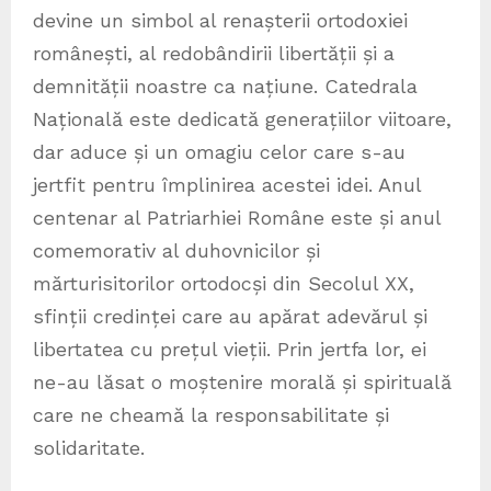
devine un simbol al renașterii ortodoxiei
românești, al redobândirii libertății și a
demnității noastre ca națiune. Catedrala
Națională este dedicată generațiilor viitoare,
dar aduce și un omagiu celor care s-au
jertfit pentru împlinirea acestei idei. Anul
centenar al Patriarhiei Române este și anul
comemorativ al duhovnicilor și
mărturisitorilor ortodocși din Secolul XX,
sfinții credinței care au apărat adevărul și
libertatea cu prețul vieții. Prin jertfa lor, ei
ne-au lăsat o moștenire morală și spirituală
care ne cheamă la responsabilitate și
solidaritate.