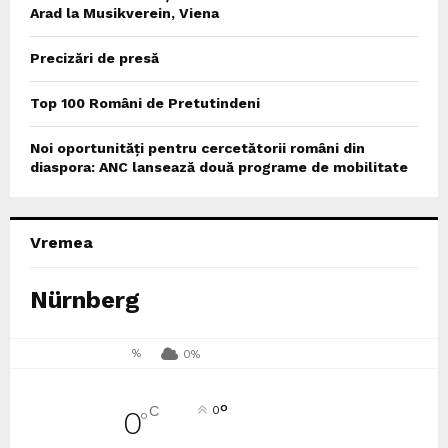
Arad la Musikverein, Viena
Precizări de presă
Top 100 Români de Pretutindeni
Noi oportunități pentru cercetătorii români din
diaspora: ANC lansează două programe de mobilitate
Vremea
Nürnberg
%
0%
°
C
0
0
°