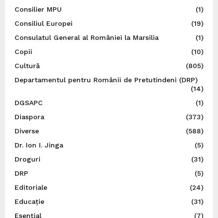
Consilier MPU
(1)
Consiliul Europei
(19)
Consulatul General al României la Marsilia
(1)
Copii
(10)
Cultură
(805)
Departamentul pentru Românii de Pretutindeni (DRP)
(14)
DGSAPC
(1)
Diaspora
(373)
Diverse
(588)
Dr. Ion I. Jinga
(5)
Droguri
(31)
DRP
(5)
Editoriale
(24)
Educație
(31)
Esențial
(7)