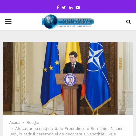
Facebook
Twitter
Linkedin
Youtube
PRIMARY
MENU
Acasa
Religie
Alocuțiunea susținută de Președintele României, Nicușor
Dan, în cadrul ceremoniei de decorare a Sanctității Sale