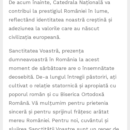
De acum înainte, Catedrala Națională va
contribui la prestigiul României în lume,
reflectând identitatea noastră creștină și
adeziunea la valorile care au născut
civilizația europeană.
Sanctitatea Voastră, prezența
dumneavoastră în România la acest
moment de sărbătoare are o însemnătate
deosebită. De-a lungul întregii păstoriri, ați
cultivat o relație statornică și apropiată cu
poporul român și cu Biserica Ortodoxă
Română. Vă mulțumim pentru prietenia
sinceră și pentru sprijinul frățesc arătat
mereu României. Pentru noi, cuvântul și
slujirea Sanctității Voastre sunt un reper de