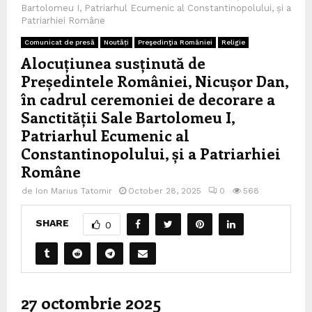
Bartolomeu I, Patriarhul Ecumenic al Constantinopolului, și a
Patriarhiei Române
Comunicat de presă
Noutăți
Preşedinţia României
Religie
Alocuțiunea susținută de
Președintele României, Nicușor Dan,
în cadrul ceremoniei de decorare a
Sanctității Sale Bartolomeu I,
Patriarhul Ecumenic al
Constantinopolului, și a Patriarhiei
Române
de
Ion Marius Tatomir
October 28, 2025
0
568
SHARE
0
27 octombrie 2025