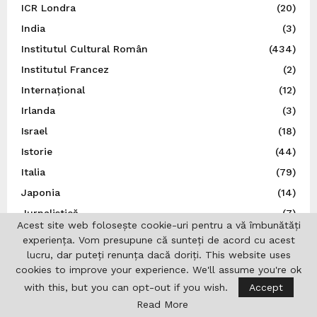
ICR Londra
(20)
India
(3)
Institutul Cultural Român
(434)
Institutul Francez
(2)
Internațional
(12)
Irlanda
(3)
Israel
(18)
Istorie
(44)
Italia
(79)
Japonia
(14)
Jurnalistică
(7)
Acest site web folosește cookie-uri pentru a vă îmbunătăți
Liga Scriitorilor Români
(21)
experiența. Vom presupune că sunteți de acord cu acest
Literatură
(28)
lucru, dar puteți renunța dacă doriți. This website uses
cookies to improve your experience. We'll assume you're ok
Lituania
(6)
with this, but you can opt-out if you wish.
Accept
MApN
(2)
Read More
Marea Britanie
(49)