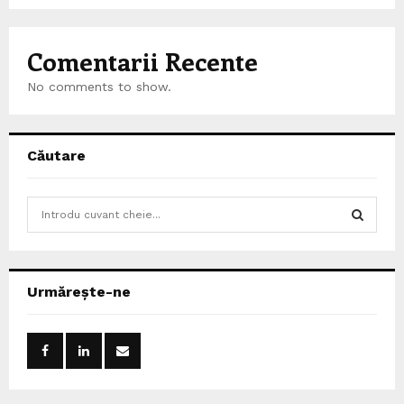
Comentarii Recente
No comments to show.
Căutare
S
e
a
S
r
c
E
Urmărește-ne
h
f
A
o
r
R
:
C