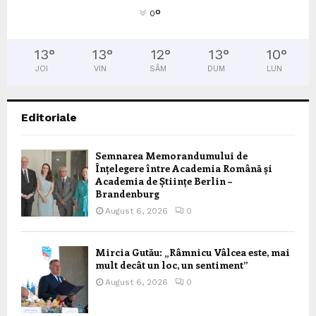
°
0
13
°
13
°
12
°
13
°
10
°
JOI
VIN
SÂM
DUM
LUN
Editoriale
Semnarea Memorandumului de
Înțelegere între Academia Română și
Academia de Științe Berlin –
Brandenburg
August 6, 2026
0
Mircia Gutău: „Râmnicu Vâlcea este, mai
mult decât un loc, un sentiment”
August 6, 2026
0