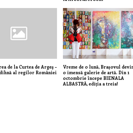
ea de la Curtea de Argeş –
Vreme de o lună, Brașovul devi
dihnă al regilor României
o imensă galerie de artă. Din 1
octombrie începe BIENALA
ALBASTRĂ, ediția a treia!