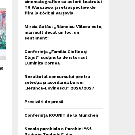
cinematografice cu actorii teatrului
TR Warszawa și retrospective de
film la Łódź și Varșovia
Mircia Gutău: „Râmnicu Vâlcea este,
mai mult decât un loc, un
sentiment”
Conferința „Familia Cioflec și
Clujul” susținută de istoricul
Luminița Cornea
ne
Rezultatul concursului pentru
selecția și acordarea bursei
„Ierunca-Lovinescu” 2026/2027
Precizări de presă
Conferința ROUNIT de la München
Scoala parohiala a Parohiei “Sf.
Grigorie Teologul” din