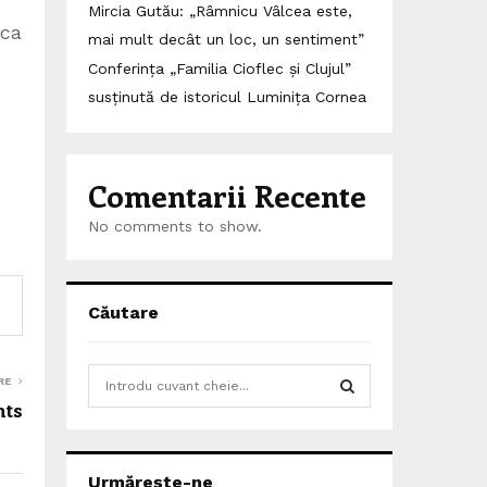
Mircia Gutău: „Râmnicu Vâlcea este,
 ca
mai mult decât un loc, un sentiment”
Conferința „Familia Cioflec și Clujul”
susținută de istoricul Luminița Cornea
Comentarii Recente
No comments to show.
Căutare
S
RE
e
hts
a
S
r
c
E
Urmărește-ne