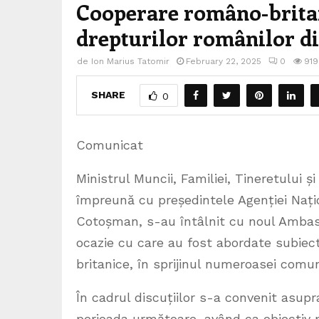
Cooperare româno-britan
drepturilor românilor d
de
Ion Marius Tatomir
February 22, 2025
0
919
SHARE
0
Comunicat
Ministrul Muncii, Familiei, Tineretului 
împreună cu președintele Agenției Nați
Cotoșman, s-au întâlnit cu noul Ambasad
ocazie cu care au fost abordate subiect
britanice, în sprijinul numeroasei comu
În cadrul discuțiilor s-a convenit asupr
perioada următoare, având ca obiectiv p