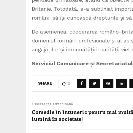
Britanie. Totodată, s-a subliniat impor
românii să își cunoască drepturile și să 
De asemenea, cooperarea româno-britan
domeniul formării profesionale și al asi
angajaților și îmbunătățirii calității vieții
Serviciul Comunicare și Secretariatul
SHARE
0
POSTAREA ANTERIOARĂ
Comedie în întuneric pentru mai mult
lumină în societate!