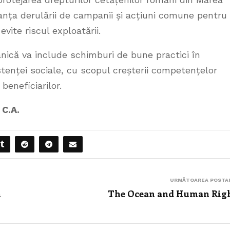
tanța derulării de campanii și acțiuni comune pentru
evite riscul exploatării.
ică va include schimburi de bune practici în
stenței sociale, cu scopul creșterii competențelor
 beneficiarilor.
 C.A.
URMĂTOAREA POSTA
ă
The Ocean and Human Rig