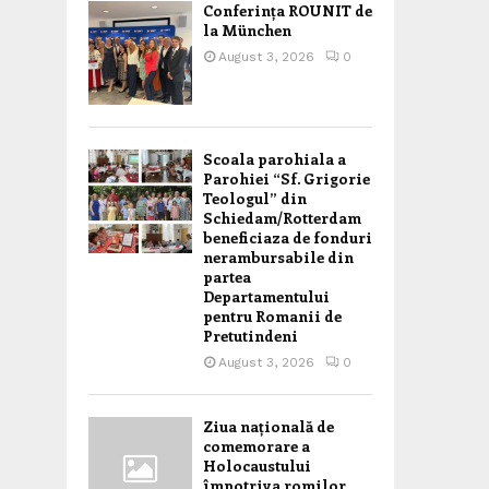
Conferința ROUNIT de
la München
August 3, 2026
0
Scoala parohiala a
Parohiei “Sf. Grigorie
Teologul” din
Schiedam/Rotterdam
beneficiaza de fonduri
nerambursabile din
partea
Departamentului
pentru Romanii de
Pretutindeni
August 3, 2026
0
Ziua națională de
comemorare a
Holocaustului
împotriva romilor