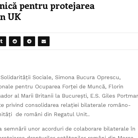
ică pentru protejarea
in UK
și Solidarității Sociale, Simona Bucura Oprescu,
onale pentru Ocuparea Forței de Muncă, Florin
or al Marii Britanii la București, E.S. Giles Portma
e privind consolidarea relației bilaterale româno-
nități de români din Regatul Unit..
a semnării unor acorduri de colaborare bilaterale în
rotejarea drepturilor cetățenilor români din Marea