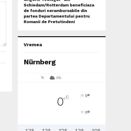
Schiedam/Rotterdam beneficiaza
de fonduri nerambursabile din
partea Departamentului pentru
Romanii de Pretutindeni
Vremea
Nürnberg
%
0%
°
0
C
0
°
°
0
13
°
13
°
12
°
13
°
10
°