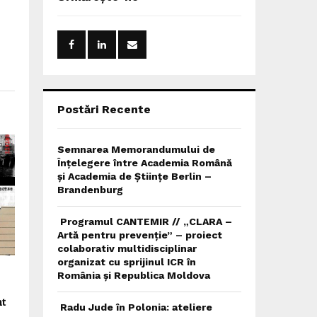
h
f
A
o
r
R
:
C
H
Postări Recente
Semnarea Memorandumului de
Înțelegere între Academia Română
și Academia de Științe Berlin –
Brandenburg
Programul CANTEMIR // „CLARA –
Artă pentru prevenție” – proiect
colaborativ multidisciplinar
organizat cu sprijinul ICR în
România și Republica Moldova
nt
Radu Jude în Polonia: ateliere