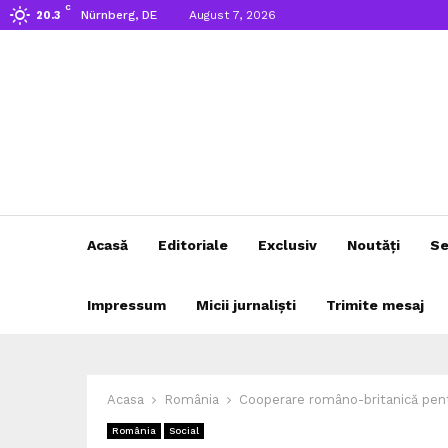
C
Nürnberg, DE
August 7, 2026
20.3
Acasă
Editoriale
Exclusiv
Noutăți
Se
Impressum
Micii jurnaliști
Trimite mesaj
Acasa
România
Cooperare româno-britanică pent
România
Social