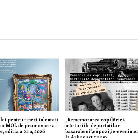
lei pentru tineri talentati
„Rememorarea copilăriei,
am MOL de promovare a
mărturiile deportaților
r, editia a 21-a, 2026
basarabeni”,expoziție-evenime
la Arbor.art.room