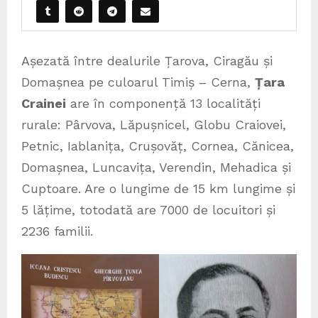
Așezată între dealurile Țarova, Ciragău și
Domașnea pe culoarul Timiș – Cerna,
Țara
Crainei
are în componență 13 localități
rurale: Pârvova, Lăpușnicel, Globu Craiovei,
Petnic, Iablanița, Crușovăț, Cornea, Cănicea,
Domașnea, Luncavița, Verendin, Mehadica și
Cuptoare. Are o lungime de 15 km lungime și
5 lățime, totodată are 7000 de locuitori și
2236 familii.