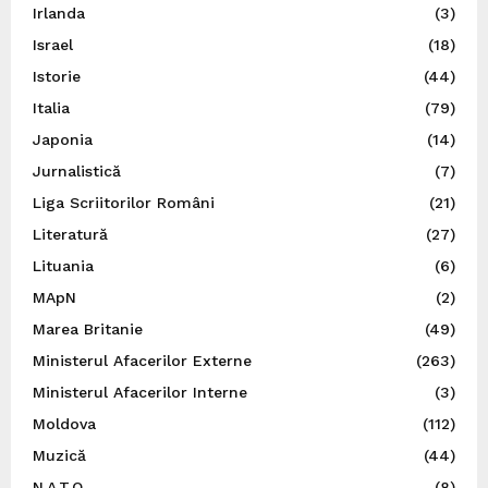
Irlanda
(3)
Israel
(18)
Istorie
(44)
Italia
(79)
Japonia
(14)
Jurnalistică
(7)
Liga Scriitorilor Români
(21)
Literatură
(27)
Lituania
(6)
MApN
(2)
Marea Britanie
(49)
Ministerul Afacerilor Externe
(263)
Ministerul Afacerilor Interne
(3)
Moldova
(112)
Muzică
(44)
N.A.T.O.
(8)