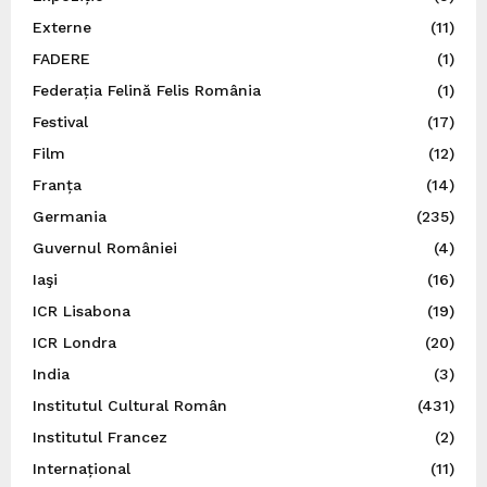
Externe
(11)
FADERE
(1)
Federația Felină Felis România
(1)
Festival
(17)
Film
(12)
Franța
(14)
Germania
(235)
Guvernul României
(4)
Iaşi
(16)
ICR Lisabona
(19)
ICR Londra
(20)
India
(3)
Institutul Cultural Român
(431)
Institutul Francez
(2)
Internațional
(11)