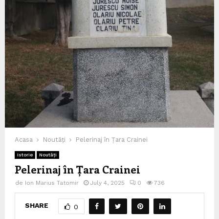
Acasa
Noutăți
Pelerinaj în Țara Crainei
Istorie
Noutăți
Pelerinaj în Țara Crainei
de
Ion Marius Tatomir
July 4, 2025
0
736
SHARE
0