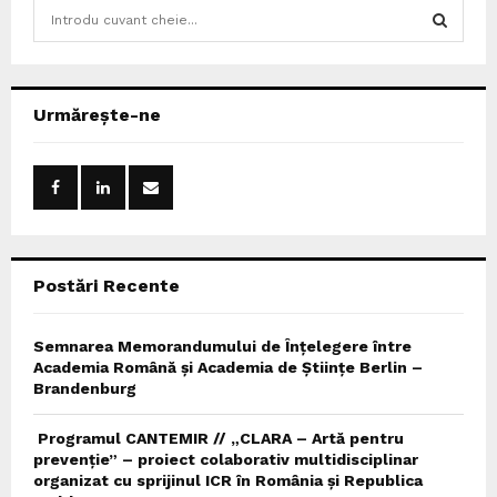
S
e
a
S
r
c
E
Urmărește-ne
h
f
A
o
r
R
:
C
Postări Recente
H
Semnarea Memorandumului de Înțelegere între
Academia Română și Academia de Științe Berlin –
Brandenburg
Programul CANTEMIR // „CLARA – Artă pentru
prevenție” – proiect colaborativ multidisciplinar
organizat cu sprijinul ICR în România și Republica