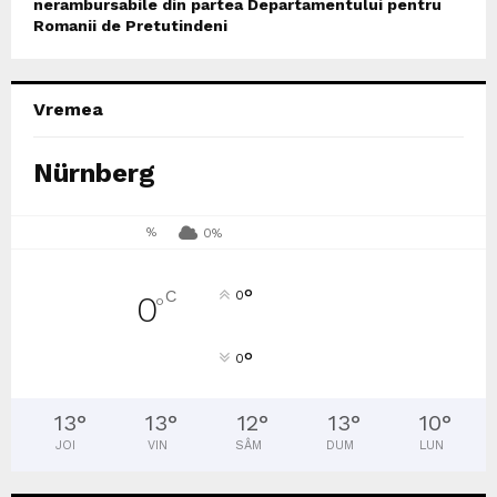
nerambursabile din partea Departamentului pentru
Romanii de Pretutindeni
Vremea
Nürnberg
%
0%
°
C
0
0
°
°
0
13
°
13
°
12
°
13
°
10
°
JOI
VIN
SÂM
DUM
LUN