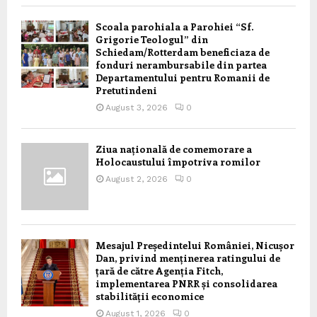
Scoala parohiala a Parohiei “Sf.
Grigorie Teologul” din
Schiedam/Rotterdam beneficiaza de
fonduri nerambursabile din partea
Departamentului pentru Romanii de
Pretutindeni
August 3, 2026
0
Ziua națională de comemorare a
Holocaustului împotriva romilor
August 2, 2026
0
Mesajul Președintelui României, Nicușor
Dan, privind menținerea ratingului de
țară de către Agenția Fitch,
implementarea PNRR și consolidarea
stabilității economice
August 1, 2026
0