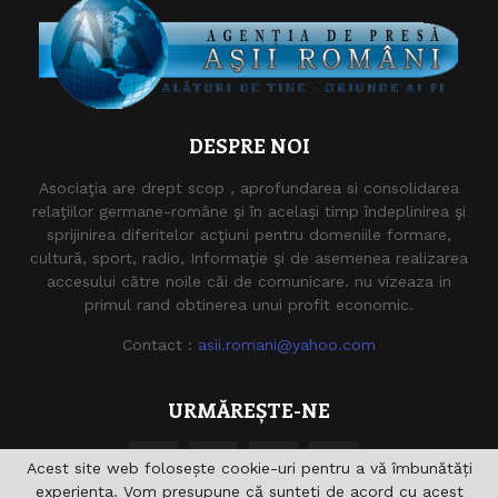
DESPRE NOI
Asociaţia are drept scop , aprofundarea si consolidarea
relaţiilor germane-române şi în acelaşi timp îndeplinirea şi
sprijinirea diferitelor acţiuni pentru domeniile formare,
cultură, sport, radio, Informaţie şi de asemenea realizarea
accesului către noile căi de comunicare. nu vizeaza in
primul rand obtinerea unui profit economic.
Contact :
asii.romani@yahoo.com
URMĂREȘTE-NE
Acest site web folosește cookie-uri pentru a vă îmbunătăți
experiența. Vom presupune că sunteți de acord cu acest