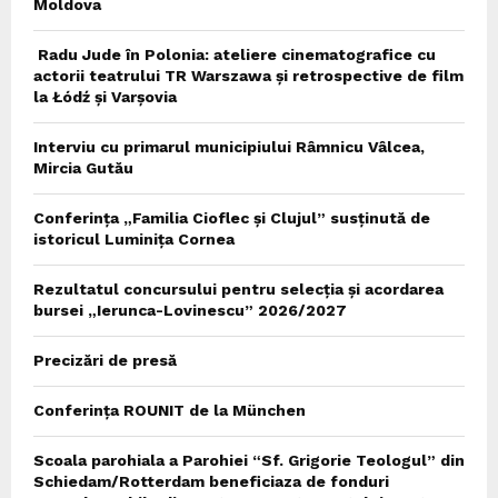
Moldova
Radu Jude în Polonia: ateliere cinematografice cu
actorii teatrului TR Warszawa și retrospective de film
la Łódź și Varșovia
Interviu cu primarul municipiului Râmnicu Vâlcea,
Mircia Gutău
Conferința „Familia Cioflec și Clujul” susținută de
istoricul Luminița Cornea
Rezultatul concursului pentru selecția și acordarea
bursei „Ierunca-Lovinescu” 2026/2027
Precizări de presă
Conferința ROUNIT de la München
Scoala parohiala a Parohiei “Sf. Grigorie Teologul” din
Schiedam/Rotterdam beneficiaza de fonduri