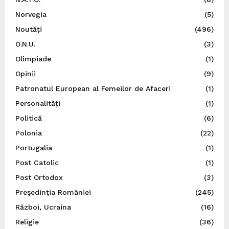
Norvegia
(5)
Noutăți
(496)
O.N.U.
(3)
Olimpiade
(1)
Opinii
(9)
Patronatul European al Femeilor de Afaceri
(1)
Personalități
(1)
Politică
(6)
Polonia
(22)
Portugalia
(1)
Post Catolic
(1)
Post Ortodox
(3)
Preşedinţia României
(245)
Război, Ucraina
(16)
Religie
(36)