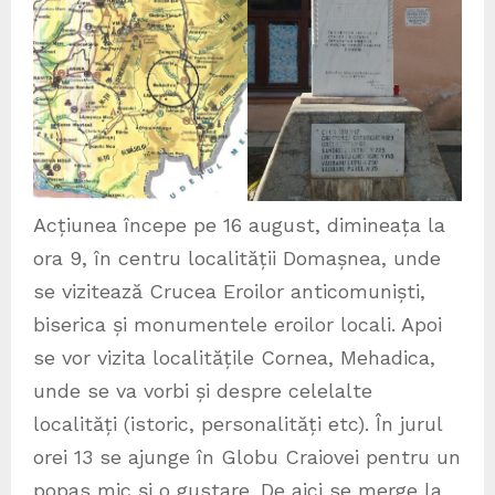
Acțiunea începe pe 16 august, dimineața la
ora 9, în centru localității Domașnea, unde
se vizitează Crucea Eroilor anticomuniști,
biserica și monumentele eroilor locali. Apoi
se vor vizita localitățile Cornea, Mehadica,
unde se va vorbi și despre celelalte
localități (istoric, personalități etc). În jurul
orei 13 se ajunge în Globu Craiovei pentru un
popas mic și o gustare. De aici se merge la