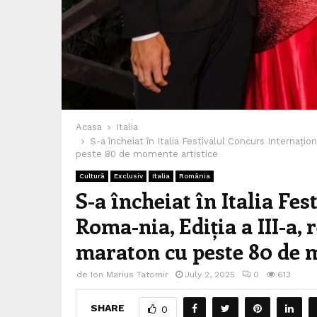
Acasa
Italia
S-a încheiat în Italia Festivalul Concurs Internațion
peste 80 de momente artistice
Cultură
Exclusiv
Italia
România
S-a încheiat în Italia Fe
Roma-nia, Ediția a III-a, 
maraton cu peste 80 de 
de
Ion Marius Tatomir
July 2, 2025
0
613
SHARE
0