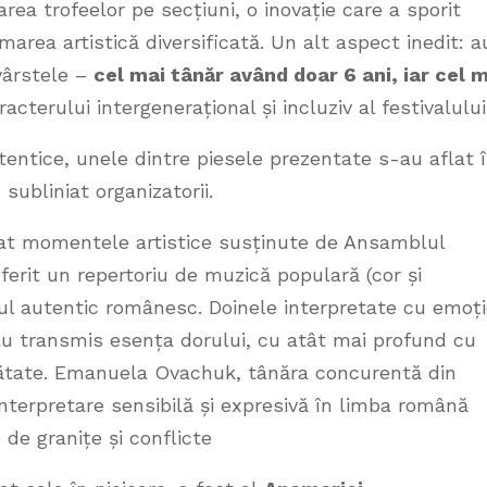
rea trofeelor pe secțiuni, o inovație care a sporit
marea artistică diversificată. Un alt aspect inedit: a
 vârstele –
cel mai tânăr având doar 6 ani, iar cel 
cterului intergenerațional și incluziv al festivalulu
autentice, unele dintre piesele prezentate s-au aflat 
subliniat organizatorii.
at momentele artistice susținute de Ansamblul
oferit un repertoriu de muzică populară (cor și
ul autentic românesc. Doinele interpretate cu emoț
 au transmis esența dorului, cu atât mai profund cu
nătate. Emanuela Ovachuk, tânăra concurentă din
interpretare sensibilă și expresivă în limba română
e granițe și conflicte