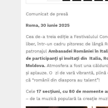
Comunicat de presă
Roma, 30 iunie 2025
Cea de-a treia ediție a Festivalului Co
liber, într-un cadru pitoresc de lângă
patronajul
Ambasadei României în Itali
de
participanți și invitați din
Italia, 
Moldova.
Atmosfera a fost una călduroa
și aplauze. O zi de vară vibrantă, plină
că “românii din diaspora au talent”!
Cele
17 secțiuni
, cu 80 de momente ar
– de la muzică populară la creație muzi