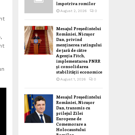
împotriva romilor
August 2, 2026
0
nt
Mesajul Președintelui
României, Nicușor
,
Dan, privind
menținerea ratingului
nt
de țară de către
Agenția Fitch,
implementarea PNRR
și consolidarea
un
stabilității economice
August 1, 2026
0
Mesajul Președintelui
României, Nicușor
Dan, transmis cu
prilejul Zilei
Europene de
Comemorare a
Holocaustului
Romilor