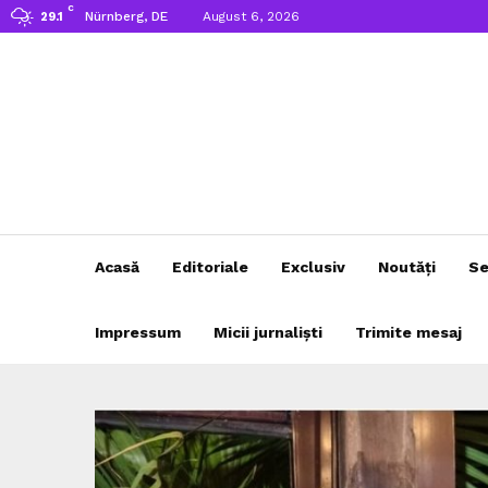
C
Nürnberg, DE
August 6, 2026
29.1
Acasă
Editoriale
Exclusiv
Noutăți
Se
Impressum
Micii jurnaliști
Trimite mesaj