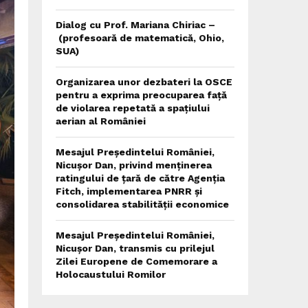
Dialog cu Prof. Mariana Chiriac –
(profesoară de matematică, Ohio,
SUA)
Organizarea unor dezbateri la OSCE
pentru a exprima preocuparea față
de violarea repetată a spațiului
aerian al României
Mesajul Președintelui României,
Nicușor Dan, privind menținerea
ratingului de țară de către Agenția
Fitch, implementarea PNRR și
consolidarea stabilității economice
Mesajul Președintelui României,
Nicușor Dan, transmis cu prilejul
Zilei Europene de Comemorare a
Holocaustului Romilor