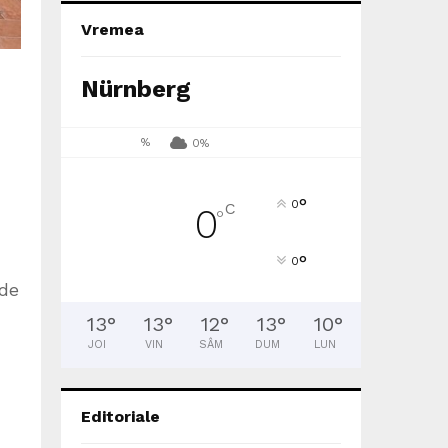
Vremea
Nürnberg
%
0%
°
0
C
0
°
°
0
 de
13
°
13
°
12
°
13
°
10
°
JOI
VIN
SÂM
DUM
LUN
Editoriale