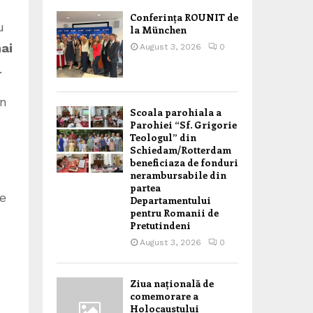
Conferința ROUNIT de
u
la München
mai
August 3, 2026
0
i.
în
Scoala parohiala a
Parohiei “Sf. Grigorie
Teologul” din
Schiedam/Rotterdam
beneficiaza de fonduri
nerambursabile din
partea
ie
Departamentului
pentru Romanii de
Pretutindeni
August 3, 2026
0
Ziua națională de
comemorare a
Holocaustului