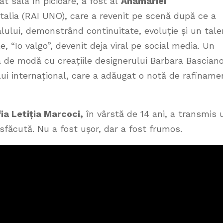
t sala în picioare, a fost al
Anamariei
Italia (RAI UNO), care a revenit pe scenă după ce a
alului, demonstrând continuitate, evoluție și un tale
e, “Io valgo”, devenit deja viral pe social media. Un
 de modă cu creațiile designerului Barbara Basciano
lui internațional, care a adăugat o notă de rafiname
ia Letiția Marcoci,
în vârstă de 14 ani, a transmis 
sfăcută. Nu a fost ușor, dar a fost frumos.