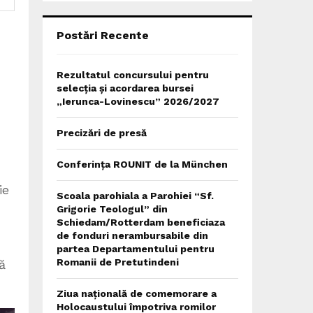
C
H
Postări Recente
Rezultatul concursului pentru
selecția și acordarea bursei
„Ierunca-Lovinescu” 2026/2027
Precizări de presă
Conferința ROUNIT de la München
ie
Scoala parohiala a Parohiei “Sf.
Grigorie Teologul” din
Schiedam/Rotterdam beneficiaza
de fonduri nerambursabile din
partea Departamentului pentru
Romanii de Pretutindeni
ă
Ziua națională de comemorare a
Holocaustului împotriva romilor