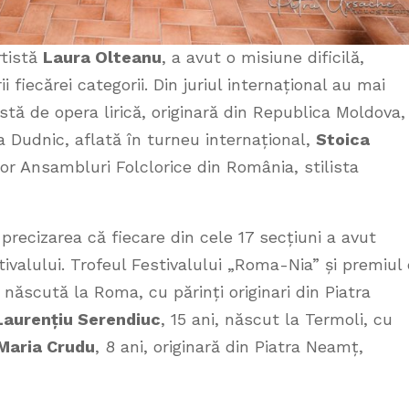
rtistă
Laura Olteanu
, a avut o misiune dificilă,
 fiecărei categorii. Din juriul internațional au mai
istă de opera lirică, originară din Republica Moldova,
na Dudnic, aflată în turneu internațional,
Stoica
or Ansambluri Folclorice din România, stilista
 precizarea că fiecare din cele 17 secțiuni a avut
stivalului. Trofeul Festivalului „Roma-Nia” și premiul
, născută la Roma, cu părinți originari din Piatra
Laurențiu Serendiuc
, 15 ani, născut la Termoli, cu
Maria Crudu
, 8 ani, originară din Piatra Neamț,