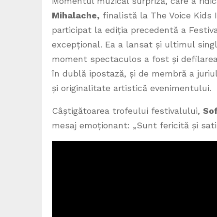
Momentul muzical surpriză, care a ridica
Mihalache,
finalistă la The Voice Kids 
participat la ediția precedentă a Festiv
excepțional. Ea a lansat și ultimul singl
moment spectaculos a fost și defilarea
în dublă ipostază, și de membră a juriu
și originalitate artistică evenimentului.
Câștigătoarea trofeului festivalului,
Sof
mesaj emoționant: „Sunt fericită și sati