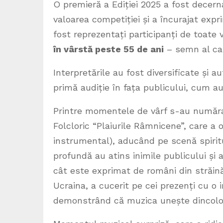
O premieră a Ediției 2025 a fost decerna
valoarea competiției și a încurajat expri
fost reprezentați participanți de toate
în vârstă peste 55 de ani
– semn al cara
Interpretările au fost diversificate și 
primă audiție în fața publicului, cum au 
Printre momentele de vârf s-au număr
Folcloric “Plaiurile Râmnicene”, care a 
instrumental), aducând pe scenă spirit
profundă au atins inimile publicului și
cât este exprimat de români din străi
Ucraina, a cucerit pe cei prezenți cu o 
demonstrând că muzica unește dincolo d