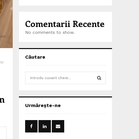
Comentarii Recente
No comments to show.
Căutare
cu
S
e
a
S
r
un
c
E
Urmărește-ne
h
f
A
o
r
R
: