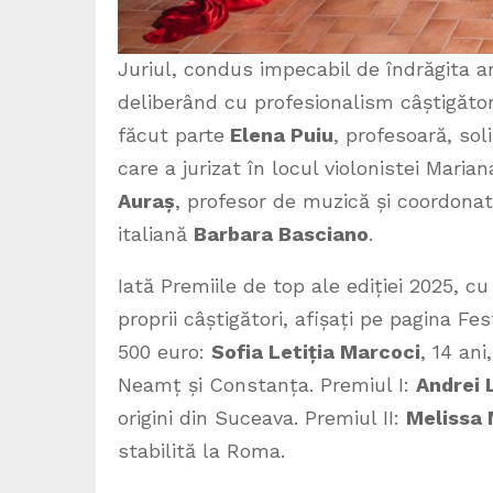
Juriul, condus impecabil de îndrăgita a
deliberând cu profesionalism câștigătorii
făcut parte
Elena Puiu
, profesoară, sol
care a jurizat în locul violonistei Maria
Aura
ș
, profesor de muzică și coordonat
italiană
Barbara Basciano
.
Iată Premiile de top ale ediției 2025, cu
proprii câștigători, afișați pe pagina Fe
500 euro:
Sofia Letiția Marcoci
, 14 ani
Neamț și Constanța. Premiul I:
Andrei 
origini din Suceava. Premiul II:
Melissa 
stabilită la Roma.