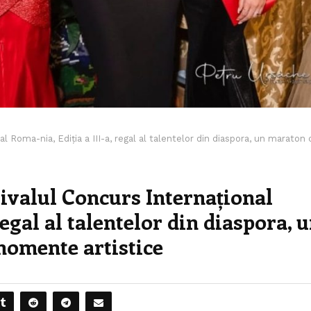
al Roma-nia, Ediția a III-a, regal al talentelor din diaspora, un maraton 
stivalul Concurs Internațional
regal al talentelor din diaspora, 
momente artistice