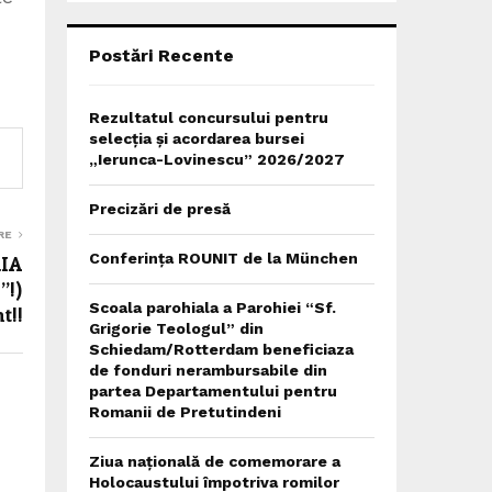
C
H
Postări Recente
Rezultatul concursului pentru
selecția și acordarea bursei
„Ierunca-Lovinescu” 2026/2027
Precizări de presă
RE
Conferința ROUNIT de la München
IA
”!)
Scoala parohiala a Parohiei “Sf.
t!!
Grigorie Teologul” din
Schiedam/Rotterdam beneficiaza
de fonduri nerambursabile din
partea Departamentului pentru
Romanii de Pretutindeni
Ziua națională de comemorare a
Holocaustului împotriva romilor