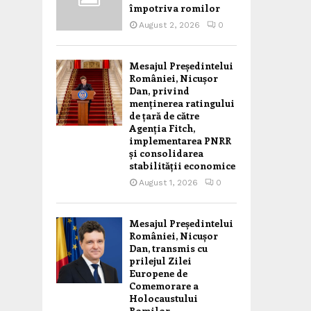
împotriva romilor
August 2, 2026
0
Mesajul Președintelui
României, Nicușor
Dan, privind
menținerea ratingului
de țară de către
Agenția Fitch,
implementarea PNRR
și consolidarea
stabilității economice
August 1, 2026
0
Mesajul Președintelui
României, Nicușor
Dan, transmis cu
prilejul Zilei
Europene de
Comemorare a
Holocaustului
Romilor