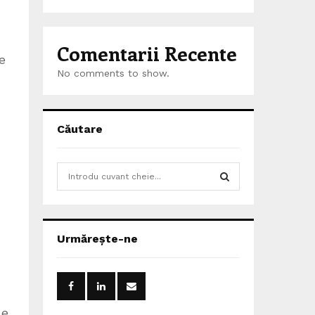
Comentarii Recente
e
No comments to show.
Căutare
S
e
a
S
r
c
E
Urmărește-ne
h
f
A
o
r
R
:
le