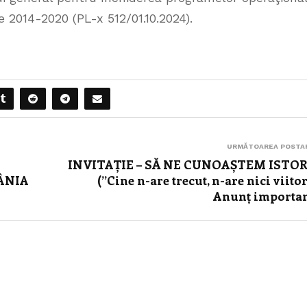
 2014-2020 (PL-x 512/01.10.2024).
URMĂTOAREA POSTA
INVITAȚIE – SĂ NE CUNOAȘTEM ISTOR
ÂNIA
(”Cine n-are trecut, n-are nici viitor
Anunț importan