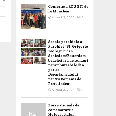
Conferința ROUNIT de
la München
August 3, 2026
0
Scoala parohiala a
Parohiei “Sf. Grigorie
Teologul” din
Schiedam/Rotterdam
beneficiaza de fonduri
nerambursabile din
partea
Departamentului
pentru Romanii de
Pretutindeni
August 3, 2026
0
Ziua națională de
comemorare a
Holocaustului