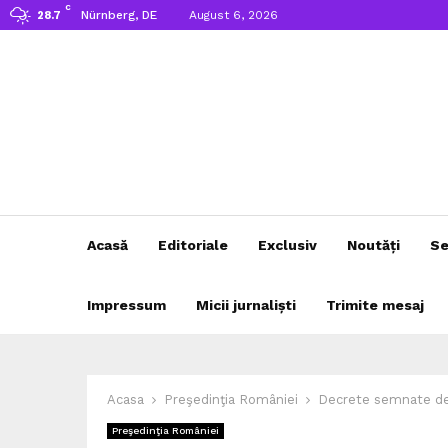
C
Nürnberg, DE
August 6, 2026
28.7
Acasă
Editoriale
Exclusiv
Noutăți
Se
Impressum
Micii jurnaliști
Trimite mesaj
Acasa
Preşedinţia României
Decrete semnate de
Preşedinţia României