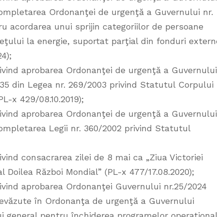
completarea Ordonanţei de urgenţă a Guvernului nr.
u acordarea unui sprijin categoriilor de persoane
ului la energie, suportat parţial din fonduri extern
4);
ivind aprobarea Ordonanţei de urgenţă a Guvernului
 35 din Legea nr. 269/2003 privind Statutul Corpului
PL-x 429/08.10.2019);
ivind aprobarea Ordonanţei de urgenţă a Guvernului
ompletarea Legii nr. 360/2002 privind Statutul
vind consacrarea zilei de 8 mai ca „Ziua Victoriei
-al Doilea Război Mondial” (PL-x 477/17.08.2020);
ivind aprobarea Ordonanţei Guvernului nr.25/2024
evăzute în Ordonanţa de urgenţă a Guvernului
lui general pentru închiderea programelor operaţiona