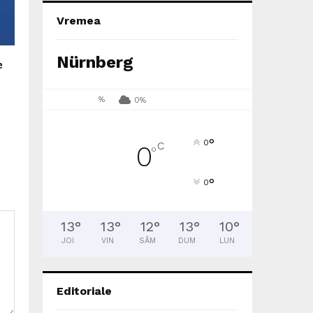
Vremea
Nürnberg
e
%
0%
°
0
C
0
°
°
0
13
°
13
°
12
°
13
°
10
°
JOI
VIN
SÂM
DUM
LUN
Editoriale