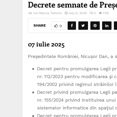
Decrete semnate de Preș
de
Ion Marius Tatomir
July 8, 2025
0
709
SHARE
0
07 iulie 2025
Președintele României, Nicușor Dan, a s
Decret pentru promulgarea Legii pr
nr. 112/2023 pentru modificarea şi
194/2002 privind regimul străinilor 
Decret privind promulgarea Legii p
nr. 155/2024 privind instituirea unu
sistemelor informatice din spaţiul c
Decret pentru promulgarea Legii pr