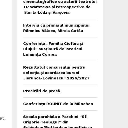
cinematografice cu actorii teatrului
TR Warszawa și retrospective de
film la Łódź și Varșovia
Interviu cu primarul municipiului
Râmnicu Vâlcea, Mircia Gutău
Conferința „Familia Cioflec și
Clujul” susținută de istoricul
Luminița Cornea
Rezultatul concursului pentru
selecția și acordarea bursei
„Ierunca-Lovinescu” 2026/2027
Precizări de presă
Conferința ROUNIT de la München
Scoala parohiala a Parohiei “Sf.
et,
Grigorie Teologul” din
Schiedam/Rotterdam beneficiaza