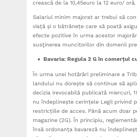
crească de la 10,45euro la 12 euro/ oră.
Salariul minim majorat ar trebui să cont
viață și o bătrânețe care să poată asig
efecte pozitive în urma acestor majorări
susţinerea muncitorilor din domenii pr
Bavaria: Regula 2 G în comerțul 
În urma unei hotărâri preliminare a Tri
landului nu dorește să continue să apl
decizia irevocabilă publicată miercuri, 
nu îndeplinește cerințele Legii privind p
restricțiile de acces. Până acum doar 
magazine (2G). În principiu, reglement
însă ordonanța bavareză nu îndeplinește