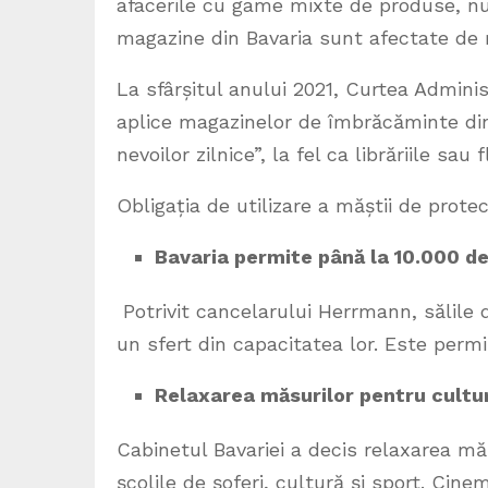
afacerile cu game mixte de produse, nu 
magazine din Bavaria sunt afectate de 
La sfârșitul anului 2021, Curtea Adminis
aplice magazinelor de îmbrăcăminte din
nevoilor zilnice”, la fel ca librăriile sau fl
Obligația de utilizare a măștii de prote
Bavaria permite până la 10.000 de
Potrivit cancelarului Herrmann, sălile 
un sfert din capacitatea lor. Este per
Relaxarea măsurilor pentru cultură
Cabinetul Bavariei a decis relaxarea măs
școlile de șoferi, cultură și sport. Cin