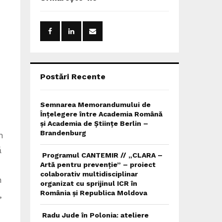
h
f
A
o
r
R
:
C
H
Postări Recente
Semnarea Memorandumului de
Înțelegere între Academia Română
și Academia de Științe Berlin –
Brandenburg
n
ă
Programul CANTEMIR // „CLARA –
Artă pentru prevenție” – proiect
colaborativ multidisciplinar
n
organizat cu sprijinul ICR în
România și Republica Moldova
,
Radu Jude în Polonia: ateliere