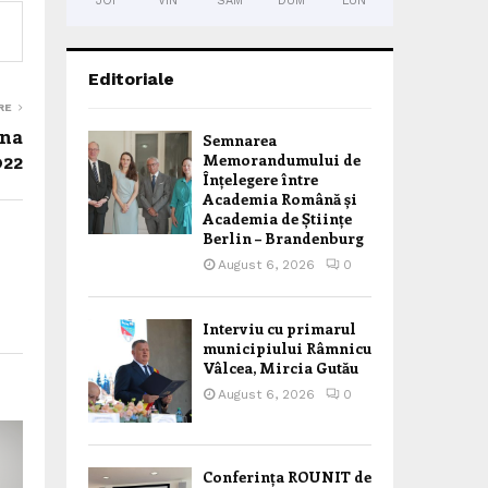
JOI
VIN
SÂM
DUM
LUN
Editoriale
RE
una
Semnarea
022
Memorandumului de
Înțelegere între
Academia Română și
Academia de Științe
Berlin – Brandenburg
August 6, 2026
0
Interviu cu primarul
municipiului Râmnicu
Vâlcea, Mircia Gutău
August 6, 2026
0
Conferința ROUNIT de