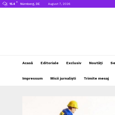
C
Nürnberg, DE
August 7, 2026
15.4
Acasă
Editoriale
Exclusiv
Noutăți
Se
Impressum
Micii jurnaliști
Trimite mesaj