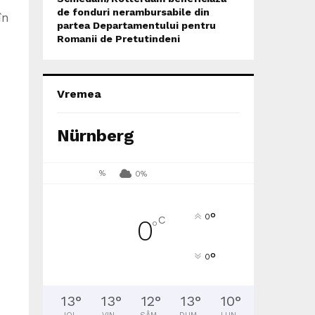
de fonduri nerambursabile din
în
partea Departamentului pentru
Romanii de Pretutindeni
Vremea
Nürnberg
%
0%
°
0
C
0
°
°
0
13
°
13
°
12
°
13
°
10
°