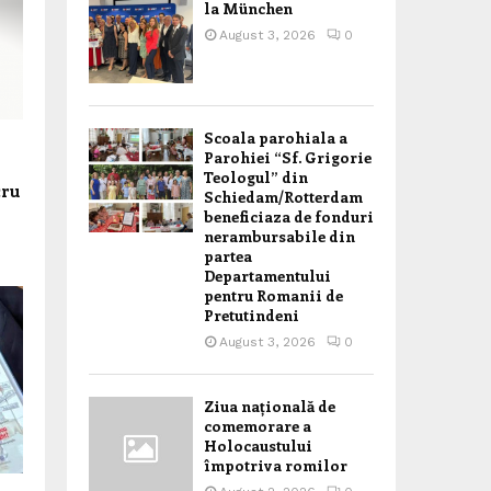
la München
August 3, 2026
0
Scoala parohiala a
Parohiei “Sf. Grigorie
Teologul” din
cru
Schiedam/Rotterdam
beneficiaza de fonduri
nerambursabile din
partea
Departamentului
pentru Romanii de
Pretutindeni
August 3, 2026
0
Ziua națională de
comemorare a
Holocaustului
împotriva romilor