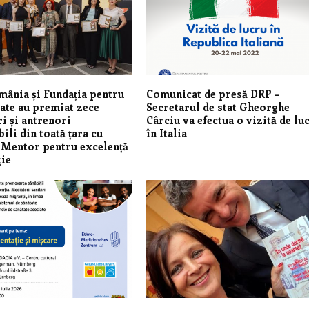
ânia și Fundația pentru
Comunicat de presă DRP –
te au premiat zece
Secretarul de stat Gheorghe
i și antrenori
Cârciu va efectua o vizită de lu
ili din toată țara cu
în Italia
 Mentor pentru excelență
ție