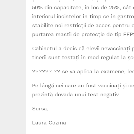
50% din capacitate, în loc de 25%, câ
interiorul incintelor în timp ce în gast
stabilite noi restricții de acces pentru
purtarea mastii de protecție de tip FFP2
Cabinetul a decis că elevii nevaccinați po
tinerii sunt testați în mod regulat la șc
?????? ?? se va aplica la examene, lecții
Pe lângă cei care au fost vaccinați și ce
prezintă dovada unui test negativ.
Sursa,
Laura Cozma