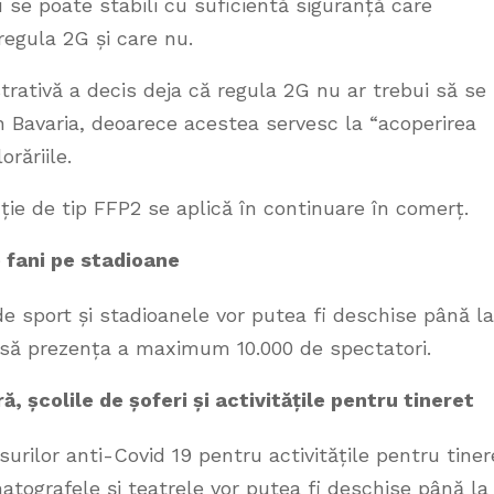
se poate stabili cu suficientă siguranță care
regula 2G și care nu.
trativă a decis deja că regula 2G nu ar trebui să se
 Bavaria, deoarece acestea servesc la “acoperirea
orăriile.
cție de tip FFP2 se aplică în continuare în comerț.
 fani pe stadioane
de sport și stadioanele vor putea fi deschise până la
misă prezența a maximum 10.000 de spectatori.
, școlile de șoferi și activitățile pentru tineret
urilor anti-Covid 19 pentru activitățile pentru tiner
ematografele și teatrele vor putea fi deschise până la