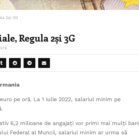
ula 2și 3G
ale, Regula 2și 3G
1576
ermania
euro pe oră. La 1 iulie 2022, salariul minim pe
ă.
iv 6,2 milioane de angajați vor primi mai mulți bani
rului Federal al Muncii, salariul minim ar urma să