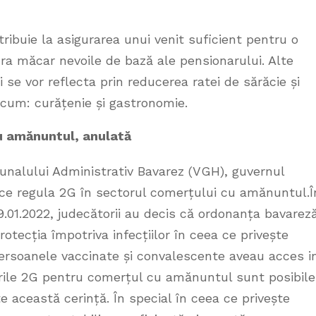
ribuie la asigurarea unui venit suficient pentru o
ura măcar nevoile de bază ale pensionarului. Alte
 se vor reflecta prin reducerea ratei de sărăcie și
ecum: curățenie și gastronomie.
cu amănuntul, anulată
bunalului Administrativ Bavarez (VGH), guvernul
ice regula 2G în sectorul comerțului cu amănuntul.Î
19.01.2022, judecătorii au decis că ordonanța bavarez
rotecția împotriva infecțiilor în ceea ce privește
persoanele vaccinate și convalescente aveau acces i
ările 2G pentru comerțul cu amănuntul sunt posibile
 această cerință. În special în ceea ce privește