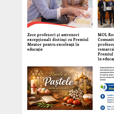
Zece profesori și antrenori
MOL Rom
excepționali distinși cu Premiul
Comunita
Mentor pentru excelență în
profesor
educație
remarcab
Premiul
în educa