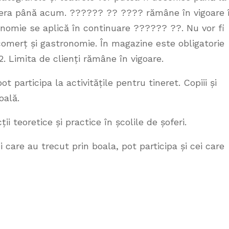
t era până acum. ?????? ?? ???? rămâne în vigoare 
ronomie se aplică în continuare ?????? ??. Nu vor fi
 comerț și gastronomie. În magazine este obligatorie
. Limita de clienți rămâne în vigoare.
t participa la activitățile pentru tineret. Copiii și
oală.
 teoretice și practice în școlile de șoferi.
i care au trecut prin boala, pot participa și cei care