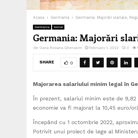
Acasa
Germania
Germania: Majorări slariale, Reg
Germania
Social
Germania: Majorări slari
de
Oana Roxana Gherasim
February 1, 2022
0
SHARE
0
Majorarea salariului minim legal în G
În prezent, salariul minim este de 9,82 
economie va fi majorat la 10,45 euro/or
Începând cu 1 octombrie 2022, aproximat
Potrivit unui proiect de lege al Ministe