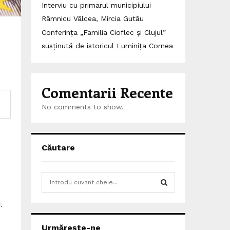
Interviu cu primarul municipiului
Râmnicu Vâlcea, Mircia Gutău
Conferința „Familia Cioflec și Clujul”
susținută de istoricul Luminița Cornea
Comentarii Recente
No comments to show.
Căutare
S
e
a
.
S
r
c
E
Urmărește-ne