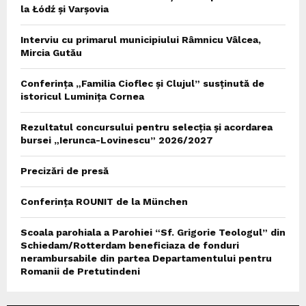
la Łódź și Varșovia
Interviu cu primarul municipiului Râmnicu Vâlcea,
Mircia Gutău
Conferința „Familia Cioflec și Clujul” susținută de
istoricul Luminița Cornea
Rezultatul concursului pentru selecția și acordarea
bursei „Ierunca-Lovinescu” 2026/2027
Precizări de presă
Conferința ROUNIT de la München
Scoala parohiala a Parohiei “Sf. Grigorie Teologul” din
Schiedam/Rotterdam beneficiaza de fonduri
nerambursabile din partea Departamentului pentru
Romanii de Pretutindeni