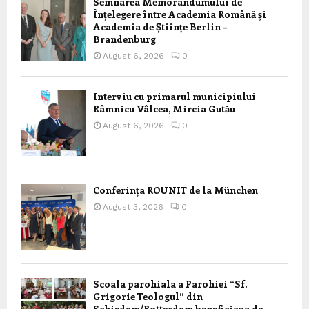
Semnarea Memorandumului de
Înțelegere între Academia Română și
Academia de Științe Berlin –
Brandenburg
August 6, 2026
0
Interviu cu primarul municipiului
Râmnicu Vâlcea, Mircia Gutău
August 6, 2026
0
Conferința ROUNIT de la München
August 3, 2026
0
Scoala parohiala a Parohiei “Sf.
Grigorie Teologul” din
Schiedam/Rotterdam beneficiaza de