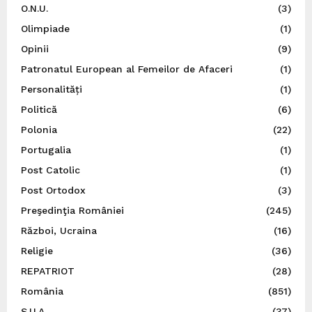
O.N.U.
(3)
Olimpiade
(1)
Opinii
(9)
Patronatul European al Femeilor de Afaceri
(1)
Personalități
(1)
Politică
(6)
Polonia
(22)
Portugalia
(1)
Post Catolic
(1)
Post Ortodox
(3)
Preşedinţia României
(245)
Război, Ucraina
(16)
Religie
(36)
REPATRIOT
(28)
România
(851)
S.U.A.
(37)