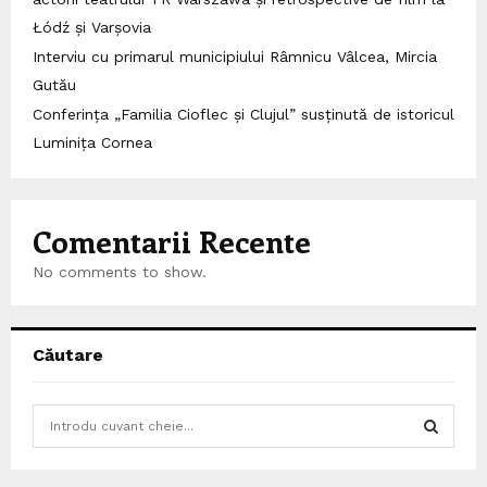
Łódź și Varșovia
Interviu cu primarul municipiului Râmnicu Vâlcea, Mircia
Gutău
Conferința „Familia Cioflec și Clujul” susținută de istoricul
Luminița Cornea
Comentarii Recente
No comments to show.
Căutare
S
e
a
S
r