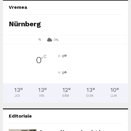
Vremea
Nürnberg
%
0%
°
C
0
0
°
°
0
13
°
13
°
12
°
13
°
10
°
JOI
VIN
SÂM
DUM
LUN
Editoriale