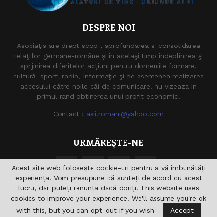
DESPRE NOI
Asociaţia are drept scop , aprofundarea si consolidarea
relaţiilor germane-române şi în acelaşi timp îndeplinirea şi
sprijinirea diferitelor acţiuni pentru domeniile formare,
cultură, sport, radio, Informaţie şi de asemenea realizarea
accesului către noile căi de comunicare. nu vizeaza in
primul rand obtinerea unui profit economic.
Contact :
asii.romani@yahoo.com
URMĂREȘTE-NE
Acest site web folosește cookie-uri pentru a vă îmbunătăți
experiența. Vom presupune că sunteți de acord cu acest
lucru, dar puteți renunța dacă doriți. This website uses
cookies to improve your experience. We'll assume you're ok
with this, but you can opt-out if you wish.
Accept
@2021 - asiiromani.eu. Toate drepturile rezervate.