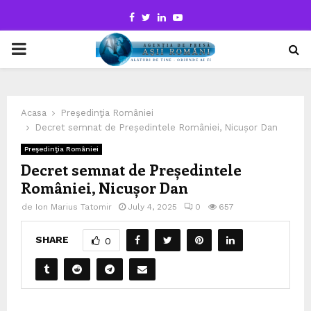
Facebook
Twitter
Linkedin
Youtube
PRIMARY
MENU
Acasa
Preşedinţia României
Decret semnat de Președintele României, Nicușor Dan
Preşedinţia României
Decret semnat de Președintele
României, Nicușor Dan
de
Ion Marius Tatomir
July 4, 2025
0
657
SHARE
0