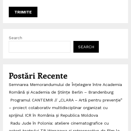
Search
SEARCH
Postări Recente
Semnarea Memorandumului de Înțelegere între Academia
Română și Academia de Științe Berlin – Brandenburg
Programul CANTEMIR // „CLARA – Artă pentru prevenție”
– proiect colaborativ multidisciplinar organizat cu
sprijinul ICR în România și Republica Moldova
Radu Jude în Polonia: ateliere cinematografice cu
actorii teatrului TR Warszawa și retrospective de film la