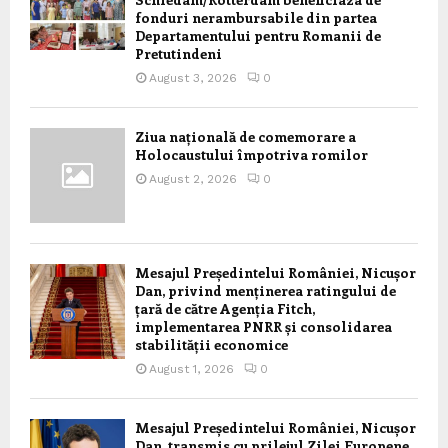
fonduri nerambursabile din partea
Departamentului pentru Romanii de
Pretutindeni
August 3, 2026
0
Ziua națională de comemorare a
Holocaustului împotriva romilor
August 2, 2026
0
Mesajul Președintelui României, Nicușor
Dan, privind menținerea ratingului de
țară de către Agenția Fitch,
implementarea PNRR și consolidarea
stabilității economice
August 1, 2026
0
Mesajul Președintelui României, Nicușor
Dan, transmis cu prilejul Zilei Europene