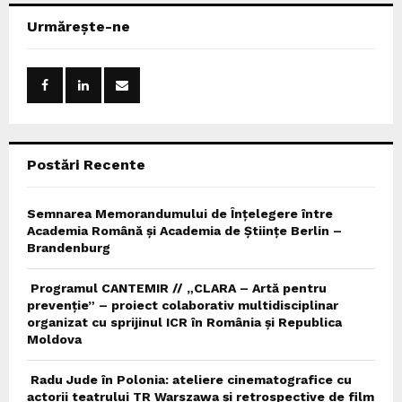
c
E
Urmărește-ne
h
f
A
o
r
R
:
C
Postări Recente
H
Semnarea Memorandumului de Înțelegere între
Academia Română și Academia de Științe Berlin –
Brandenburg
Programul CANTEMIR // „CLARA – Artă pentru
prevenție” – proiect colaborativ multidisciplinar
organizat cu sprijinul ICR în România și Republica
Moldova
Radu Jude în Polonia: ateliere cinematografice cu
actorii teatrului TR Warszawa și retrospective de film